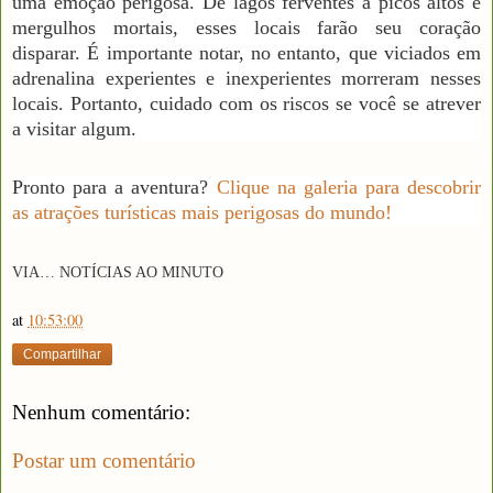
uma emoção perigosa. De lagos ferventes a picos altos e
mergulhos mortais, esses locais farão seu coração
disparar. É importante notar, no entanto, que viciados em
adrenalina experientes e inexperientes morreram nesses
locais. Portanto, cuidado com os riscos se você se atrever
a visitar algum.
Pronto para a aventura?
Clique na galeria para descobrir
as atrações turísticas mais perigosas do mundo!
VIA…
N
OTÍCIAS AO MINUTO
at
10:53:00
Compartilhar
Nenhum comentário:
Postar um comentário