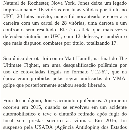
Natural de Rochester, Nova York, Jones deixa um legado
impressionante: 16 vitórias em lutas válidas por título no
UFC, 20 lutas invicto, nunca foi nocauteado e encerra a
carreira com um cartel de 28 vitórias, uma derrota e um
confronto sem resultado. Ele é o atleta que mais vezes
defendeu cinturão no UFC, com 12 defesas, e também o
que mais disputou combates por título, totalizando 17.
Sua única derrota foi contra Matt Hamill, na final do The
Ultimate Fighter, em uma desqualificação polêmica por
uso de cotoveladas ilegais no formato \"12-6\", que na
época eram proibidas pelas regras unificadas do MMA,
golpe que posteriormente acabou sendo liberado.
Fora do octógono, Jones acumulou polêmicas. A primeira
ocorreu em 2015, quando se envolveu em um acidente
automobilístico e teve o cinturão retirado após fugir do
local sem prestar socorro às vítimas. Em 2016, foi
suspenso pela USADA (Agência Antidoping dos Estados