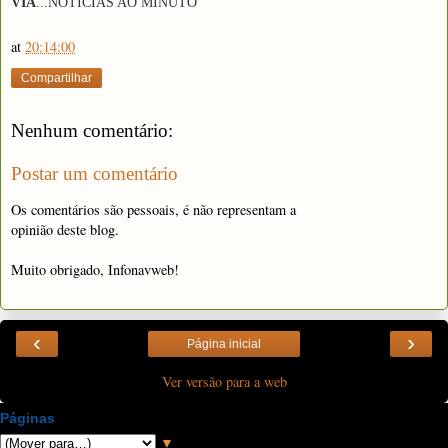
VIA
...N
OTÍCIAS AO MINUTO
at
20:14:00
Compartilhar
Nenhum comentário:
Postar um comentário
Os comentários são pessoais, é não representam a
opinião deste blog.
Muito obrigado, Infonavweb!
‹
›
Página inicial
Ver versão para a web
Páginas
▼