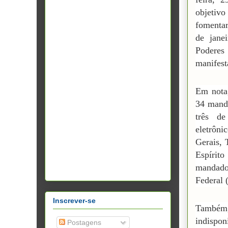
objetiv
fomentar
de jane
Poderes
manifesta
Em nota
34 manda
três de
eletrôn
Gerais, 
Espírit
mandado
Federal 
Inscrever-se
També
indisp
Postagens