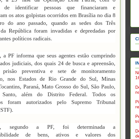
o de identificar pessoas que financiaram e
am os atos golpistas ocorridos em Brasília no dia 8
iro do ano passado, quando as sedes dos Três
 da República foram invadidas e depredadas por
ntes políticos radicais.
C
, a PF informa que seus agentes estão cumprindo
dos judiciais, dos quais 24 de busca e apreensão,
I
 prisão preventiva e sete de monitoramento
N
1
ico, nos Estados de Rio Grande do Sul, Minas
Tocantins, Paraná, Mato Grosso do Sul, São Paulo,
D
n
o Santo, além do Distrito Federal. Todos os
s foram autorizados pelo Supremo Tribunal
P
r
(STF).
P
t
m, segundo a PF, foi determinada a
D
onibilidade de bens, ativos e valores dos
d