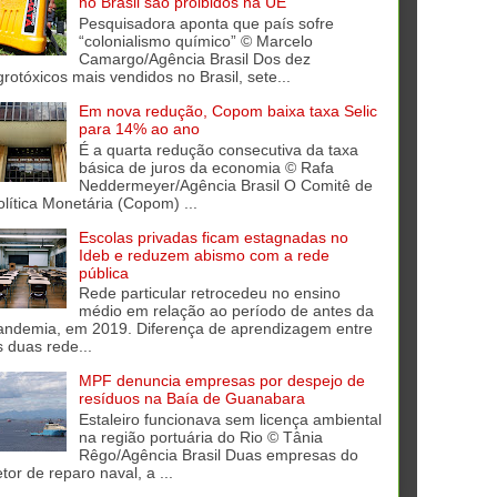
no Brasil são proibidos na UE
Pesquisadora aponta que país sofre
“colonialismo químico” © Marcelo
Camargo/Agência Brasil Dos dez
grotóxicos mais vendidos no Brasil, sete...
Em nova redução, Copom baixa taxa Selic
para 14% ao ano
É a quarta redução consecutiva da taxa
básica de juros da economia © Rafa
Neddermeyer/Agência Brasil O Comitê de
olítica Monetária (Copom) ...
Escolas privadas ficam estagnadas no
Ideb e reduzem abismo com a rede
pública
Rede particular retrocedeu no ensino
médio em relação ao período de antes da
andemia, em 2019. Diferença de aprendizagem entre
s duas rede...
MPF denuncia empresas por despejo de
resíduos na Baía de Guanabara
Estaleiro funcionava sem licença ambiental
na região portuária do Rio © Tânia
Rêgo/Agência Brasil Duas empresas do
tor de reparo naval, a ...