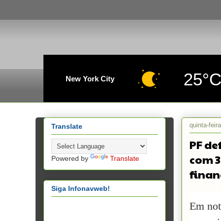
25°
New York City
quinta-feir
Translate
PF de
com 3
Powered by
Translate
finan
Siga Infonavweb!
Em not