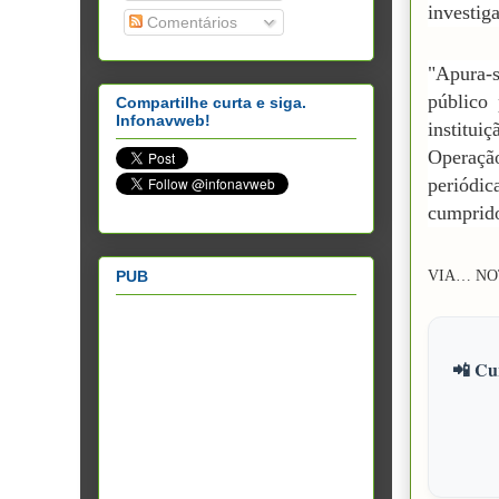
investig
Comentários
"Apura-s
público
Compartilhe curta e siga.
Infonavweb!
institu
Operaçã
periódi
cumprido
PUB
VIA…
N
O
📲 Cur