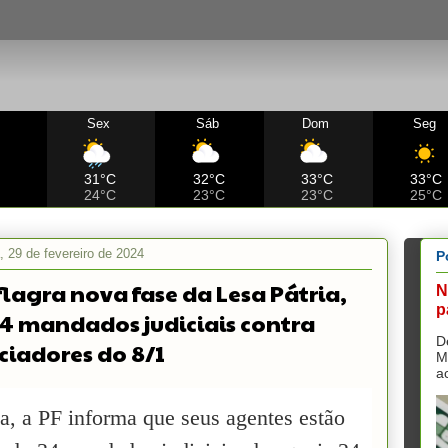
Sex
Sáb
Dom
Seg
C
31°C
32°C
33°C
33°C
24°C
23°C
23°C
25°C
a, 29 de fevereiro de 2024
P
flagra nova fase da Lesa Pátria,
N
p
4 mandados judiciais contra
D
ciadores do 8/1
M
a
a, a PF informa que seus agentes estão