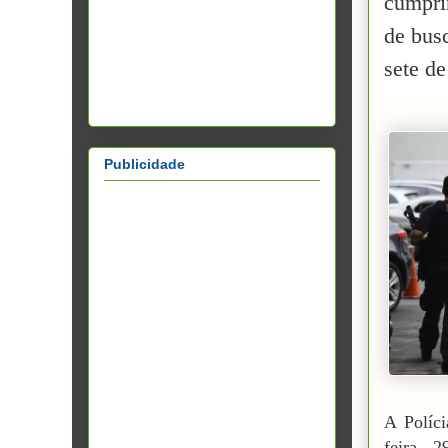
cumpri
de busc
sete d
Publicidade
A Políci
feira, 