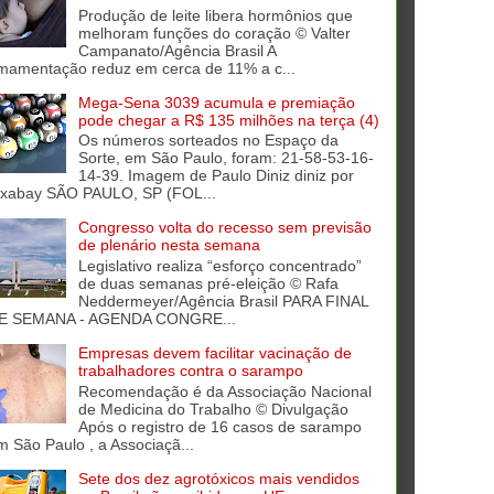
Produção de leite libera hormônios que
melhoram funções do coração © Valter
Campanato/Agência Brasil A
mamentação reduz em cerca de 11% a c...
Mega-Sena 3039 acumula e premiação
pode chegar a R$ 135 milhões na terça (4)
Os números sorteados no Espaço da
Sorte, em São Paulo, foram: 21-58-53-16-
14-39. Imagem de Paulo Diniz diniz por
ixabay SÃO PAULO, SP (FOL...
Congresso volta do recesso sem previsão
de plenário nesta semana
Legislativo realiza “esforço concentrado”
de duas semanas pré-eleição © Rafa
Neddermeyer/Agência Brasil PARA FINAL
E SEMANA - AGENDA CONGRE...
Empresas devem facilitar vacinação de
trabalhadores contra o sarampo
Recomendação é da Associação Nacional
de Medicina do Trabalho © Divulgação
Após o registro de 16 casos de sarampo
m São Paulo , a Associaçã...
Sete dos dez agrotóxicos mais vendidos