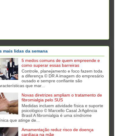
s mais lidas da semana
5 medos comuns de quem empreende e
como superar essas barreiras
Controle, planejamento e foco fazem toda
a diferença © DR A imagem do empresário
ousado e sempre confiante são
aracterísticas que mar...
Novas diretrizes ampliam o tratamento de
fibromialgia pelo SUS
Medidas incluem atividade física e suporte
psicológico © Marcello Casal JrAgência
Brasil A fibromialgia é uma síndrome
ínica que atinge de...
Amamentação reduz risco de doença
cardíaca na mãe