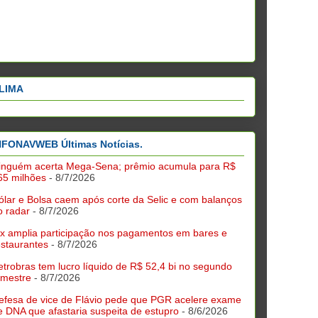
LIMA
NFONAVWEB Últimas Notícias.
inguém acerta Mega-Sena; prêmio acumula para R$
65 milhões
- 8/7/2026
ólar e Bolsa caem após corte da Selic e com balanços
o radar
- 8/7/2026
ix amplia participação nos pagamentos em bares e
estaurantes
- 8/7/2026
etrobras tem lucro líquido de R$ 52,4 bi no segundo
rimestre
- 8/7/2026
efesa de vice de Flávio pede que PGR acelere exame
e DNA que afastaria suspeita de estupro
- 8/6/2026