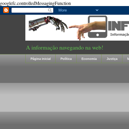
googlefc.controlledMessagingFunction
A informação navegando na web!
Página inicial
Política
Economia
Justiça