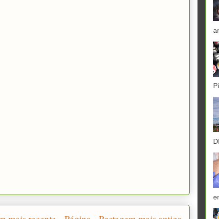
a
P
D
e
m mais recente
Página
Postagem mais antiga