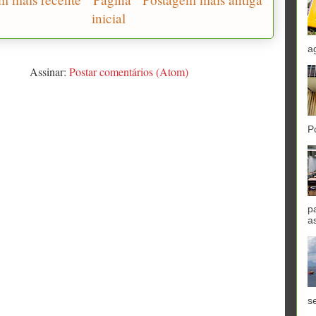
inicial
a
Assinar:
Postar comentários (Atom)
P
p
a
se