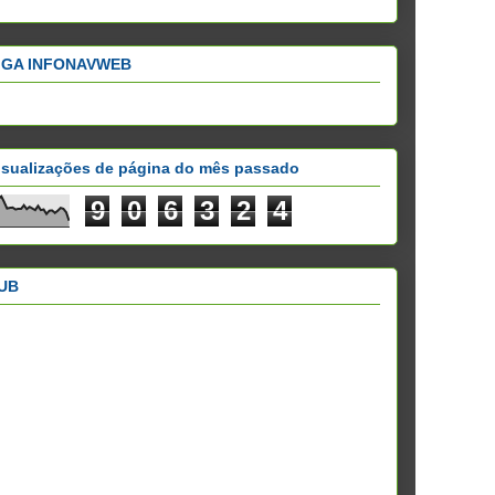
IGA INFONAVWEB
isualizações de página do mês passado
9
0
6
3
2
4
UB