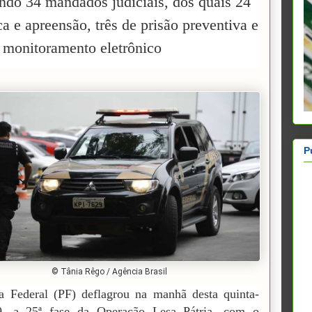
ndo 34 mandados judiciais, dos quais 24
a e apreensão, três de prisão preventiva e
e monitoramento eletrônico
P
© Tânia Rêgo / Agência Brasil
a Federal (PF) deflagrou na manhã desta quinta-
29, a 25ª fase da Operação Lesa Pátria, com o