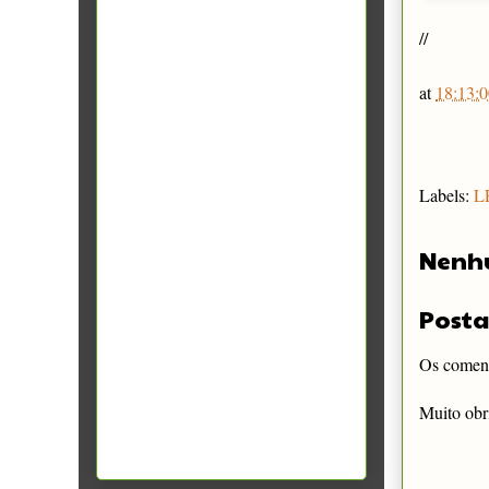
//
at
18:13:0
Labels:
L
Nenh
Posta
Os comentá
Muito obr