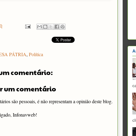
0
A
ESA PÁTRIA
,
Política
um comentário:
c
r um comentário
rios são pessoais, é não representam a opinião deste blog.
igado, Infonavweb!
cl