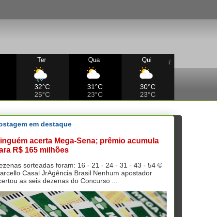
Ter
Qua
Qui
32°C
31°C
30°C
25°C
23°C
23°C
ostagem em destaque
inguém acerta Mega-Sena; prêmio acumula
ara R$ 165 milhões
ezenas sorteadas foram: 16 - 21 - 24 - 31 - 43 - 54 ©
arcello Casal JrAgência Brasil Nenhum apostador
certou as seis dezenas do Concurso ...