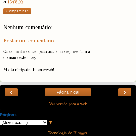
at
13:08:00
Compartilhar
Nenhum comentário:
Postar um comentário
Os comentários são pessoais, é não representam a
opinião deste blog.
Muito obrigado, Infonavweb!
‹
›
Página inicial
Ver versão para a web
Páginas
▼
Tecnologia do
Blogger
.