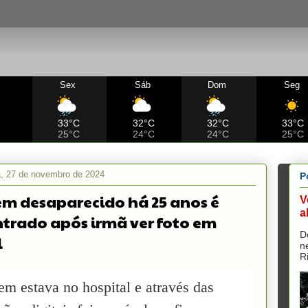
Sex
Sáb
Dom
Seg
C
33°C
32°C
32°C
33°C
25°C
24°C
24°C
25°C
ra, 27 de novembro de 2024
P
 desaparecido há 25 anos é
V
a
trado após irmã ver foto em
D
l
n
R
m estava no hospital e através das