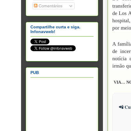
transfer
Comentários
de Los A
hospital
Compartilhe curta e siga.
por meio
Infonavweb!
A famíli
de ince
notícia
irmão qu
PUB
VIA… N
📲 Cur