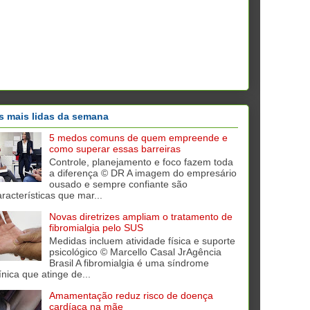
s mais lidas da semana
5 medos comuns de quem empreende e
como superar essas barreiras
Controle, planejamento e foco fazem toda
a diferença © DR A imagem do empresário
ousado e sempre confiante são
aracterísticas que mar...
Novas diretrizes ampliam o tratamento de
fibromialgia pelo SUS
Medidas incluem atividade física e suporte
psicológico © Marcello Casal JrAgência
Brasil A fibromialgia é uma síndrome
ínica que atinge de...
Amamentação reduz risco de doença
cardíaca na mãe