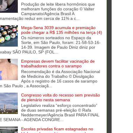
Produção de leite libera hormônios que
melhoram funções do coração © Valter
Campanato/Agência Brasil A
mamentação reduz em cerca de 11% a c...
Mega-Sena 3039 acumula e premiação
pode chegar a R$ 135 milhões na terça (4)
Os números sorteados no Espaço da
Sorte, em São Paulo, foram: 21-58-53-16-
14-39. Imagem de Paulo Diniz diniz por
ixabay SÃO PAULO, SP (FOL...
Empresas devem facilitar vacinação de
trabalhadores contra o sarampo
Recomendação é da Associação Nacional
de Medicina do Trabalho © Divulgação
Após o registro de 16 casos de sarampo
m São Paulo , a Associaçã...
Congresso volta do recesso sem previsão
de plenário nesta semana
Legislativo realiza “esforço concentrado”
de duas semanas pré-eleição © Rafa
Neddermeyer/Agência Brasil PARA FINAL
E SEMANA - AGENDA CONGRE...
Escolas privadas ficam estagnadas no