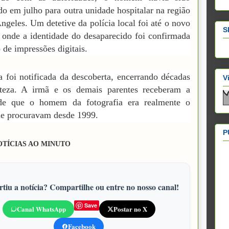
ido em julho para outra unidade hospitalar na região
ngeles. Um detetive da polícia local foi até o novo
S
, onde a identidade do desaparecido foi confirmada
 de impressões digitais.
a foi notificada da descoberta, encerrando décadas
V
rteza. A irmã e os demais parentes receberam a
 de que o homem da fotografia era realmente o
e procuravam desde 1999.
P
OTÍCIAS AO MINUTO
tiu a notícia? Compartilhe ou entre no nosso canal!
Save
Canal WhatsApp
Postar no X
Facebook