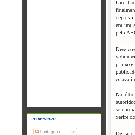
Um hom
finalme
depois q
em um a
pelo AB
Desapa
volunta
primave
publicad
estava i
Na últi
autorida
seu irm
xerife d
Inscrever-se
Postagens
De acor