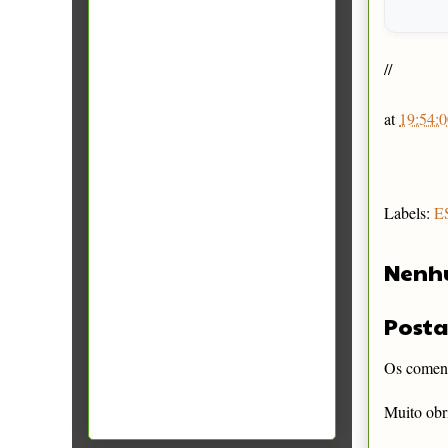
//
at
19:54:0
Labels:
E
Nenh
Posta
Os comentá
Muito obr