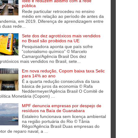
Ideb e reduzem abismo com a rede
pública
Rede particular retrocedeu no ensino
médio em relação ao período de antes da
andemia, em 2019. Diferença de aprendizagem entre
s duas rede...
Sete dos dez agrotóxicos mais vendidos
no Brasil são proibidos na UE
Pesquisadora aponta que país sofre
“colonialismo químico” © Marcelo
Camargo/Agência Brasil Dos dez
grotóxicos mais vendidos no Brasil, sete...
Em nova redução, Copom baixa taxa Selic
para 14% ao ano
É a quarta redução consecutiva da taxa
básica de juros da economia © Rafa
Neddermeyer/Agência Brasil O Comitê de
olítica Monetária (Copom) ...
MPF denuncia empresas por despejo de
resíduos na Baía de Guanabara
Estaleiro funcionava sem licença ambiental
na região portuária do Rio © Tânia
Rêgo/Agência Brasil Duas empresas do
tor de reparo naval, a ...