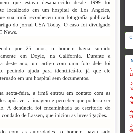
em que estava desaparecido desde 1999 foi
nte localizado em um hospital de Los Angeles,
ue sua irmã reconheceu uma fotografia publicada
rtigo do jornal USA Today. O caso foi divulgado
C News.
C
recido por 25 anos, o homem havia sumido
riamente em Doyle, na Califórnia. Durante a
I
ra deste ano, um artigo com uma foto dele foi
N
o, pedindo ajuda para identificá-lo, já que ele
1
nternado em um hospital sem documentos.
D
n
ma sexta-feira, a irmã entrou em contato com as
P
des após ver a imagem e perceber que poderia ser
r
ão. A denúncia foi encaminhada ao escritório do
P
o condado de Lassen, que iniciou as investigações.
t
D
d
do com as autoridades, o homem havia sido