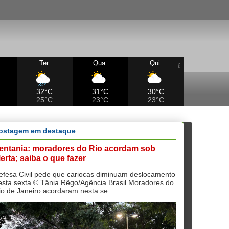
Ter
Qua
Qui
32°C
31°C
30°C
25°C
23°C
23°C
ostagem em destaque
entania: moradores do Rio acordam sob
lerta; saiba o que fazer
efesa Civil pede que cariocas diminuam deslocamento
esta sexta © Tânia Rêgo/Agência Brasil Moradores do
io de Janeiro acordaram nesta se...