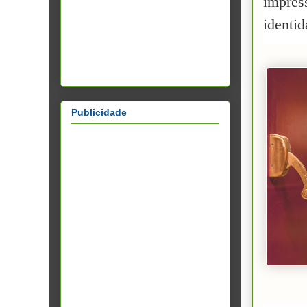
impress
identi
Publicidade