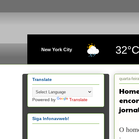
32°
New York City
quarta-fei
Translate
Homem
encon
Powered by
Translate
jorna
Siga Infonavweb!
O home