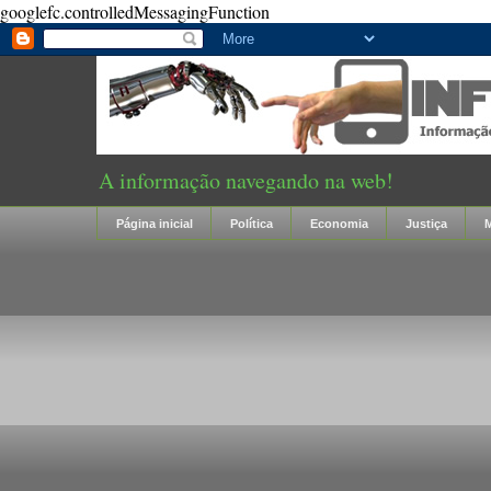
googlefc.controlledMessagingFunction
A informação navegando na web!
Página inicial
Política
Economia
Justiça