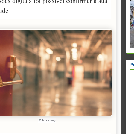
ões digitais foi possível confirmar a sua
dade
P
©Pixabay