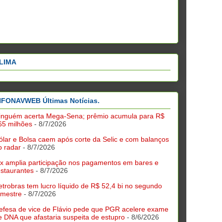
LIMA
NFONAVWEB Últimas Notícias.
inguém acerta Mega-Sena; prêmio acumula para R$
65 milhões
- 8/7/2026
ólar e Bolsa caem após corte da Selic e com balanços
o radar
- 8/7/2026
ix amplia participação nos pagamentos em bares e
estaurantes
- 8/7/2026
etrobras tem lucro líquido de R$ 52,4 bi no segundo
rimestre
- 8/7/2026
efesa de vice de Flávio pede que PGR acelere exame
e DNA que afastaria suspeita de estupro
- 8/6/2026