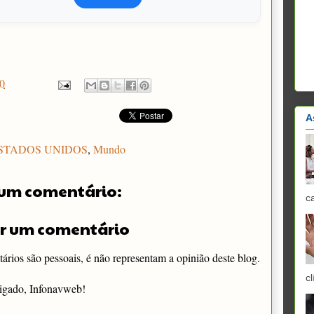
0
A
STADOS UNIDOS
,
Mundo
um comentário:
c
r um comentário
rios são pessoais, é não representam a opinião deste blog.
cl
igado, Infonavweb!