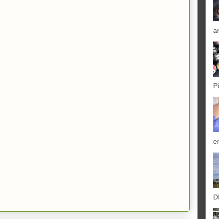
a
P
e
D