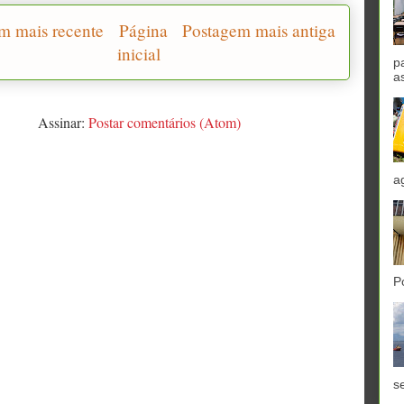
m mais recente
Página
Postagem mais antiga
inicial
p
a
Assinar:
Postar comentários (Atom)
a
P
se