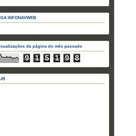
IGA INFONAVWEB
isualizações de página do mês passado
9
1
5
1
9
8
UB