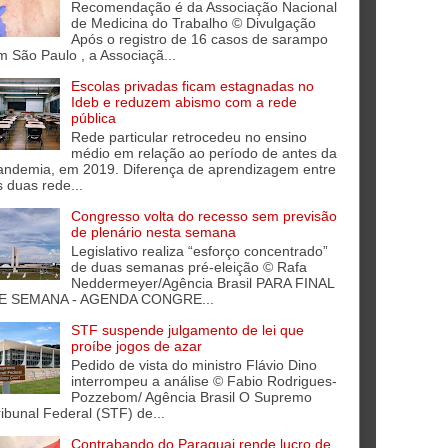
Recomendação é da Associação Nacional
de Medicina do Trabalho © Divulgação
Após o registro de 16 casos de sarampo
m São Paulo , a Associaçã...
Escolas privadas ficam estagnadas no
Ideb e reduzem abismo com a rede
pública
Rede particular retrocedeu no ensino
médio em relação ao período de antes da
andemia, em 2019. Diferença de aprendizagem entre
s duas rede...
Congresso volta do recesso sem previsão
de plenário nesta semana
Legislativo realiza “esforço concentrado”
de duas semanas pré-eleição © Rafa
Neddermeyer/Agência Brasil PARA FINAL
E SEMANA - AGENDA CONGRE...
STF suspende julgamento de lei que
proíbe jogos de azar
Pedido de vista do ministro Flávio Dino
interrompeu a análise © Fabio Rodrigues-
Pozzebom/ Agência Brasil O Supremo
ribunal Federal (STF) de...
Contrabando do Paraguai rende lucro de