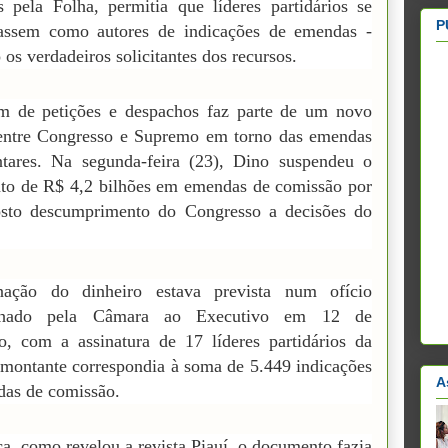
s pela Folha, permitia que líderes partidários se
P
tassem como autores de indicações de emendas -
 os verdadeiros solicitantes dos recursos.
m de petições e despachos faz parte de um novo
entre Congresso e Supremo em torno das emendas
ntares. Na segunda-feira (23), Dino suspendeu o
to de R$ 4,2 bilhões em emendas de comissão por
sto descumprimento do Congresso a decisões do
nação do dinheiro estava prevista num ofício
nhado pela Câmara ao Executivo em 12 de
, com a assinatura de 17 líderes partidários da
montante correspondia à soma de 5.449 indicações
A
as de comissão.
ca, como revelou a revista Piauí, o documento fazia