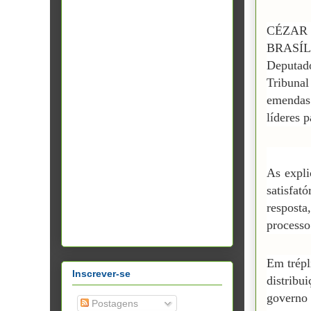
CÉZAR
BRASÍ
Deputad
Tribuna
emendas
líderes 
As expli
satisfa
resposta
processo
Em trépl
Inscrever-se
distribu
governo
Postagens