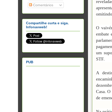
revelada
Comentários
apresen
omitindo
Compartilhe curta e siga.
Infonavweb!
O vaivé
embate 
parlame
pagamen
um supo
STF.
PUB
A desti
encami
dezembro
Casa. O 
de emend
Na práti