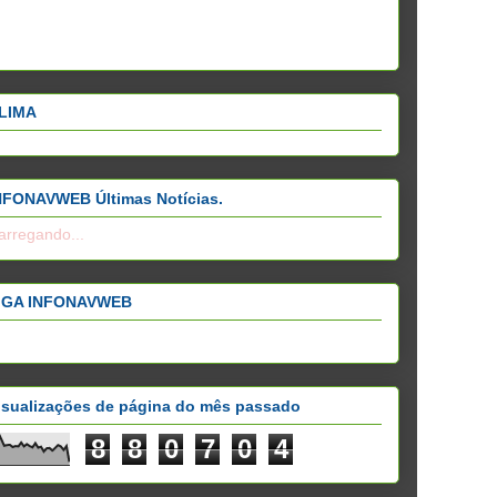
LIMA
NFONAVWEB Últimas Notícias.
arregando...
IGA INFONAVWEB
isualizações de página do mês passado
8
8
0
7
0
4