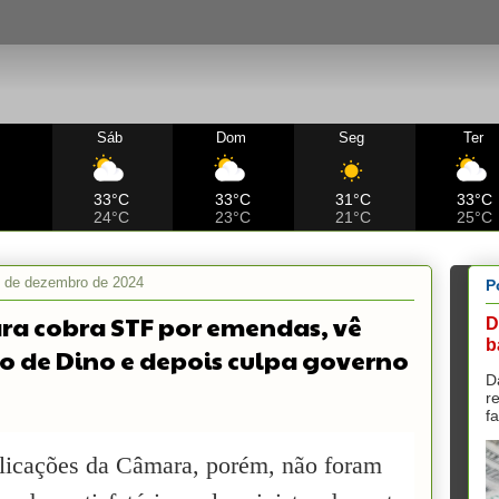
Sáb
Dom
Seg
Ter
C
33°C
33°C
31°C
33°C
24°C
23°C
21°C
25°C
8 de dezembro de 2024
P
a cobra STF por emendas, vê
D
b
o de Dino e depois culpa governo
D
r
f
licações da Câmara, porém, não foram