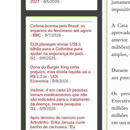
2027
- 8/5/2026
-
justame
impositi
A Casa 
Ciclone-bomba pelo Brasil: os
impactos do fenômeno até agora
aprovad
- BBC
- 8/7/2026
-
anterior
EUA planejam enviar US$ 1
milhões
bilhão para a Colômbia para
ajudar na segurança do país -
amplos, 
G1
- 8/8/2026
-
Dona do Burger King corta
Durante 
prejuízo, mas dívida líquida vai a
R$ 1,2 bi - UOL
aos pouc
Economia
- 8/8/2026
-
Insônia: 4 em cada 10 pessoas
Os pres
tomam medicamentos que não
são indicados para o tratamento
Executi
da doença, revela pesquisa -
milhões
G1
- 8/8/2026
-
milhões 
Após término de namoro com
em um m
Arlindinho, Erika Januza curte
banho de cachoeira: 'Eu