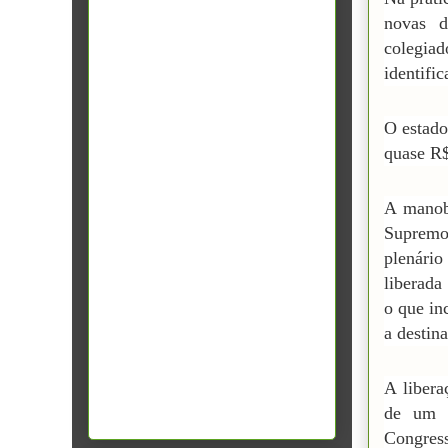
novas d
colegiad
identific
O estado
quase R$
A manob
Supremo
plenário
liberada
o que in
a destin
A libera
de um a
Congres