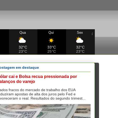
Qua
Qui
Sex
32°C
33°C
32°C
23°C
25°C
23°C
ostagem em destaque
ólar cai e Bolsa recua pressionada por
alanços do varejo
ados fracos do mercado de trabalho dos EUA
eduziram apostas de alta dos juros pelo Fed e
avoreceram o real. Resultados do segundo trimest...