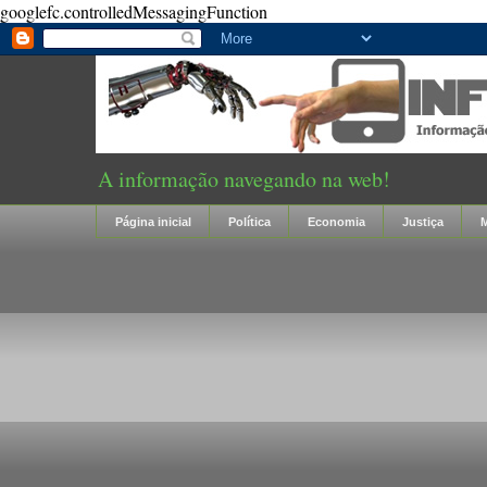
googlefc.controlledMessagingFunction
A informação navegando na web!
Página inicial
Política
Economia
Justiça