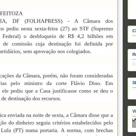
 FEITOZA
LIA, DF (FOLHAPRESS) - A Câmara dos
os pediu nesta sexta-feira (27) ao STF (Supremo
C
l Federal) o desbloqueio de R$ 4,2 bilhões em
 de comissão cuja destinação foi definida por
partidários, sem aprovação nos colegiados.
I
C
cações da Câmara, porém, não foram consideradas
S
tórias pelo ministro da corte Flávio Dino. Em
, ele pediu que a Casa justificasse como se deu o
 de destinação dos recursos.
V
ica enviada na noite de sexta, a Câmara disse que a
ição do dinheiro seguiu critérios estabelecidos pelo
 Lula (PT) numa portaria. A norma, com brechas