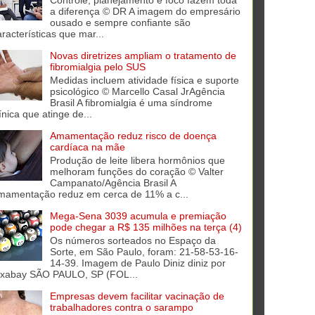
Controle, planejamento e foco fazem toda
a diferença © DR A imagem do empresário
ousado e sempre confiante são
aracterísticas que mar...
Novas diretrizes ampliam o tratamento de
fibromialgia pelo SUS
Medidas incluem atividade física e suporte
psicológico © Marcello Casal JrAgência
Brasil A fibromialgia é uma síndrome
ínica que atinge de...
Amamentação reduz risco de doença
cardíaca na mãe
Produção de leite libera hormônios que
melhoram funções do coração © Valter
Campanato/Agência Brasil A
mamentação reduz em cerca de 11% a c...
Mega-Sena 3039 acumula e premiação
pode chegar a R$ 135 milhões na terça (4)
Os números sorteados no Espaço da
Sorte, em São Paulo, foram: 21-58-53-16-
14-39. Imagem de Paulo Diniz diniz por
ixabay SÃO PAULO, SP (FOL...
Empresas devem facilitar vacinação de
trabalhadores contra o sarampo