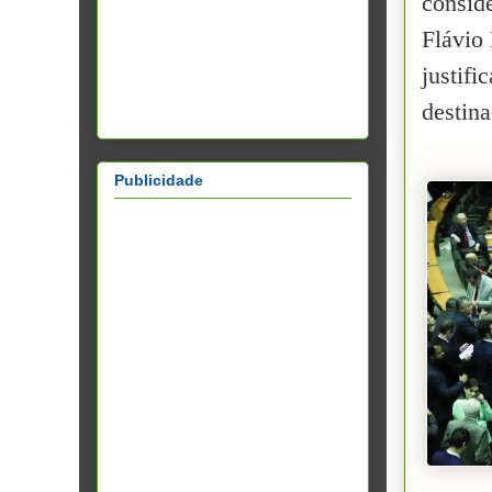
conside
Flávio
justifi
destina
Publicidade