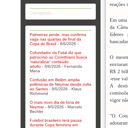
reações 
Carregando...
Em uma d
da Câma
líderes
Palmeiras perde, mas confirma
vaga nas quartas de final da
bancadas
Copa do Brasil
- 8/6/2026
-
Cofundador da Fatal diz que
O mesmo
patrocínio ao Corinthians busca
'naturalizar' conteúdo
enviaram
adulto
- 8/6/2026
- Fernanda
Mena
R$ 2 bi
-esse va
Confusão em Belém amplia
polêmicas de Neymar desde volta
A desti
ao Santos
- 8/5/2026
- Klaus
comissõ
Richmond
vigor nã
O mais novo dia de fúria de
Neymar
- 8/5/2026
- Marcelo
Bechler
"O Cong
Futebol brasileiro terá pausa
adotara
durante Copa feminina em