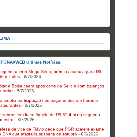
LIMA
NFONAVWEB Últimas Notícias.
inguém acerta Mega-Sena; prêmio acumula para R$
65 milhões
- 8/7/2026
ólar e Bolsa caem após corte da Selic e com balanços
o radar
- 8/7/2026
ix amplia participação nos pagamentos em bares e
estaurantes
- 8/7/2026
etrobras tem lucro líquido de R$ 52,4 bi no segundo
rimestre
- 8/7/2026
efesa de vice de Flávio pede que PGR acelere exame
e DNA que afastaria suspeita de estupro
- 8/6/2026