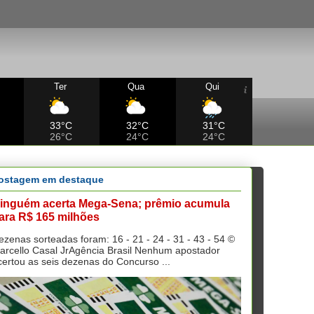
Ter
Qua
Qui
33°C
32°C
31°C
26°C
24°C
24°C
ostagem em destaque
inguém acerta Mega-Sena; prêmio acumula
ara R$ 165 milhões
ezenas sorteadas foram: 16 - 21 - 24 - 31 - 43 - 54 ©
arcello Casal JrAgência Brasil Nenhum apostador
certou as seis dezenas do Concurso ...