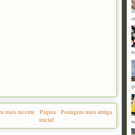
cl
P
D
m mais recente
Página
Postagem mais antiga
inicial
a