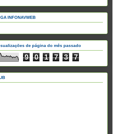
IGA INFONAVWEB
isualizações de página do mês passado
9
0
1
7
3
7
UB