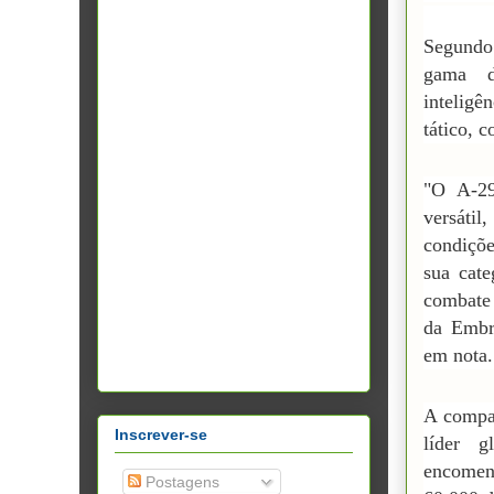
Segundo 
gama d
intelig
tático, 
"O A-29
versátil
condiçõ
sua cat
combate
da Embr
em nota.
A compan
Inscrever-se
líder 
encomen
Postagens