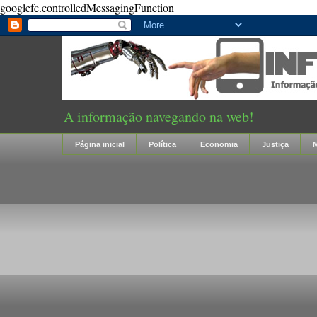
googlefc.controlledMessagingFunction
A informação navegando na web!
Página inicial
Política
Economia
Justiça