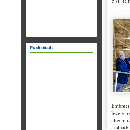
é o líd
Publicidade
Embraer 
leve e t
cliente 
assinado 