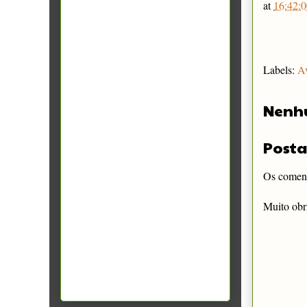
at
16:42:0
Labels:
A
Nenh
Posta
Os comentá
Muito obr