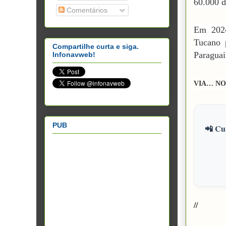
60.000 d
Comentários
Em 2024
Tucano 
Compartilhe curta e siga.
Paraguai
Infonavweb!
VIA… NO
PUB
📲 Cur
//