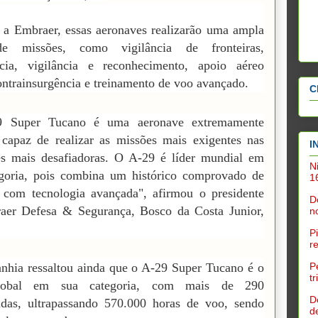
a Embraer, essas aeronaves realizarão uma ampla
e missões, como vigilância de fronteiras,
ência, vigilância e reconhecimento, apoio aéreo
contrainsurgência e treinamento de voo avançado.
C
 Super Tucano é uma aeronave extremamente
, capaz de realizar as missões mais exigentes nas
I
es mais desafiadoras. O A-29 é líder mundial em
N
egoria, pois combina um histórico comprovado de
1
 com tecnologia avançada", afirmou o presidente
D
aer Defesa & Segurança, Bosco da Costa Junior,
n
P
r
P
hia ressaltou ainda que o A-29 Super Tucano é o
t
global em sua categoria, com mais de 290
D
das, ultrapassando 570.000 horas de voo, sendo
d