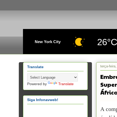
26°
New York City
terça-feir
Translate
Embra
Super
Powered by
Translate
Áfric
Siga Infonavweb!
A comp