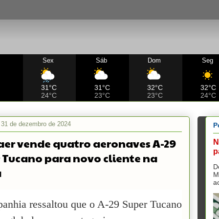
Sex
Sáb
Dom
Seg
C
31°C
31°C
32°C
32°C
24°C
23°C
23°C
24°C
a, 31 de dezembro de 2024
P
er vende quatro aeronaves A-29
N
p
 Tucano para novo cliente na
D
a
M
a
anhia ressaltou que o A-29 Super Tucano