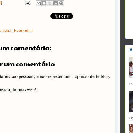
0
viação
,
Economia
um comentário:
A
r um comentário
rios são pessoais, é não representam a opinião deste blog.
c
igado, Infonavweb!
a