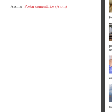
Assinar:
Postar comentários (Atom)
P
p
a
e
se