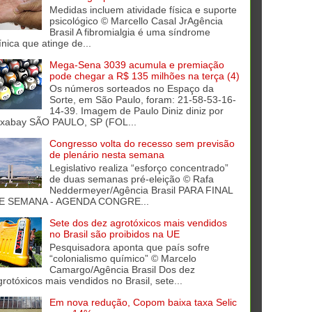
Medidas incluem atividade física e suporte
psicológico © Marcello Casal JrAgência
Brasil A fibromialgia é uma síndrome
ínica que atinge de...
Mega-Sena 3039 acumula e premiação
pode chegar a R$ 135 milhões na terça (4)
Os números sorteados no Espaço da
Sorte, em São Paulo, foram: 21-58-53-16-
14-39. Imagem de Paulo Diniz diniz por
ixabay SÃO PAULO, SP (FOL...
Congresso volta do recesso sem previsão
de plenário nesta semana
Legislativo realiza “esforço concentrado”
de duas semanas pré-eleição © Rafa
Neddermeyer/Agência Brasil PARA FINAL
E SEMANA - AGENDA CONGRE...
Sete dos dez agrotóxicos mais vendidos
no Brasil são proibidos na UE
Pesquisadora aponta que país sofre
“colonialismo químico” © Marcelo
Camargo/Agência Brasil Dos dez
grotóxicos mais vendidos no Brasil, sete...
Em nova redução, Copom baixa taxa Selic