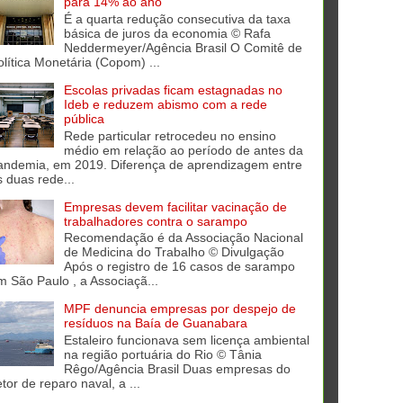
para 14% ao ano
É a quarta redução consecutiva da taxa
básica de juros da economia © Rafa
Neddermeyer/Agência Brasil O Comitê de
olítica Monetária (Copom) ...
Escolas privadas ficam estagnadas no
Ideb e reduzem abismo com a rede
pública
Rede particular retrocedeu no ensino
médio em relação ao período de antes da
andemia, em 2019. Diferença de aprendizagem entre
s duas rede...
Empresas devem facilitar vacinação de
trabalhadores contra o sarampo
Recomendação é da Associação Nacional
de Medicina do Trabalho © Divulgação
Após o registro de 16 casos de sarampo
m São Paulo , a Associaçã...
MPF denuncia empresas por despejo de
resíduos na Baía de Guanabara
Estaleiro funcionava sem licença ambiental
na região portuária do Rio © Tânia
Rêgo/Agência Brasil Duas empresas do
tor de reparo naval, a ...