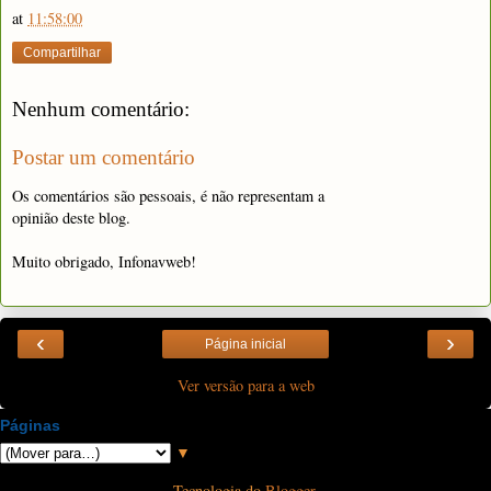
at
11:58:00
Compartilhar
Nenhum comentário:
Postar um comentário
Os comentários são pessoais, é não representam a
opinião deste blog.
Muito obrigado, Infonavweb!
‹
›
Página inicial
Ver versão para a web
Páginas
▼
Tecnologia do
Blogger
.