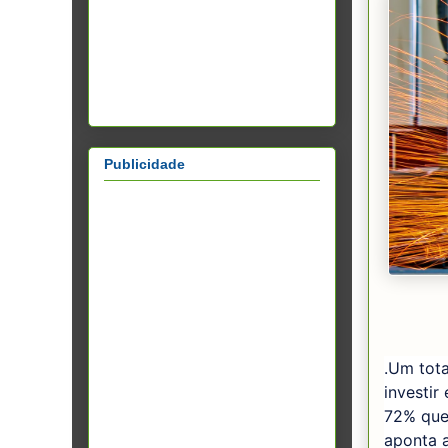
Publicidade
.Um tota
investi
72% que
aponta a