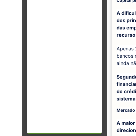
Capital p
A dific
dos prin
das emp
recurso
Apenas 
bancos o
ainda nã
Segundo
financi
do crédi
sistema
Mercado 
A maior 
direcion