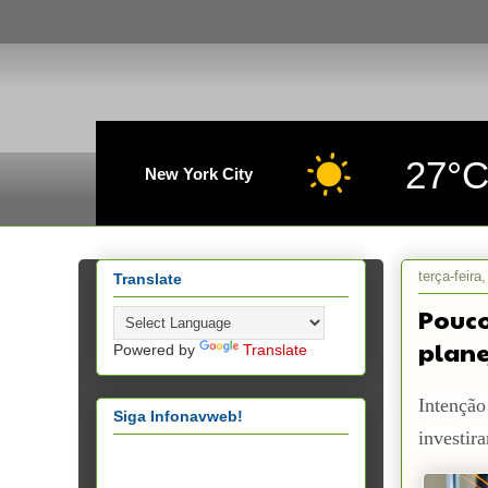
27°
New York City
terça-feir
Translate
Pouco
plane
Powered by
Translate
Intenção
Siga Infonavweb!
investir