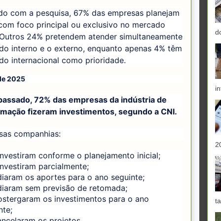
do com a pesquisa, 67% das empresas planejam
 com foco principal ou exclusivo no mercado
d
. Outros 24% pretendem atender simultaneamente
do interno e o externo, enquanto apenas 4% têm
o internacional como prioridade.
de 2025
in
passado, 72% das empresas da indústria de
rmação fizeram investimentos, segundo a CNI.
ssas companhias:
2
nvestiram conforme o planejamento inicial;
nvestiram parcialmente;
iaram os aportes para o ano seguinte;
iaram sem previsão de retomada;
stergaram os investimentos para o ano
ta
nte;
ncelaram os projetos.