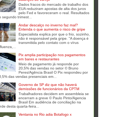
Dados fracos do mercado de trabalho dos
EUA reduziram apostas de alta dos juros
pelo Fed e favoreceram o real. Resultados
o segundo trimest...
Andar descalço no inverno faz mal?
Entenda o que aumenta o risco de gripe
Especialista explica por que o frio, sozinho,
não é responsável pela gripe. "A doença é
transmitida pelo contato com o vírus
fluenza,...
Pix amplia participação nos pagamentos
em bares e restaurantes
Meio de pagamento já responde por
20,5% das vendas no setor © Bruno
Peres/Agência Brasil O Pix respondeu por
0,5% das vendas presenciais em...
Governo de SP diz que não haverá
demissões de funcionários da CPTM
Trabalhadores decidem em assembleia se
encerram a greve © Paulo Pinto/Agencia
Brasil Em audiência de conciliação na
rde desta quarta-feira...
Ventania no Rio adia Botafogo x