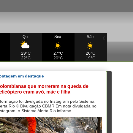
Qui
Sex
Sáb
29°C
27°C
26°C
22°C
20°C
19°C
ostagem em destaque
olombianas que morreram na queda de
elicóptero eram avó, mãe e filha
nformação foi divulgada no Instagram pelo Sistema
lerta Rio © Divulgação CBMR Em nota divulgada no
nstagram, o Sistema Alerta Rio informo...