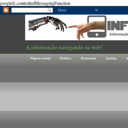
googlefc.controlledMessagingFunction
A informação navegando na web!
Página inicial
Política
Economia
Justiça