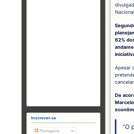
divulgad
Nacional
Segundo
planejam
62% dos
andamen
iniciativ
Apesar d
pretende
cancela
De acor
Marcelo
econômi
Inscrever-se
“O 
Postagens