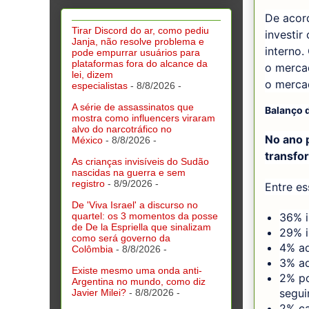
De acor
Tirar Discord do ar, como pediu
investir
Janja, não resolve problema e
interno
pode empurrar usuários para
plataformas fora do alcance da
o merca
lei, dizem
o mercad
especialistas
- 8/8/2026
-
A série de assassinatos que
Balanço 
mostra como influencers viraram
alvo do narcotráfico no
No ano 
México
- 8/8/2026
-
transfo
As crianças invisíveis do Sudão
nascidas na guerra e sem
registro
- 8/9/2026
-
Entre e
De 'Viva Israel' a discurso no
36% i
quartel: os 3 momentos da posse
de De la Espriella que sinalizam
29% i
como será governo da
4% ad
Colômbia
- 8/8/2026
-
3% ad
Existe mesmo uma onda anti-
2% po
Argentina no mundo, como diz
segui
Javier Milei?
- 8/8/2026
-
2% ca