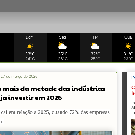
Dom
Seg
Ter
Qua
C
33°C
35°C
32°C
31°C
24°C
23°C
25°C
23°C
a, 17 de março de 2026
P
 mais da metade das indústrias
C
h
ja investir em 2026
I
A
 cai em relação a 2025, quando 72% das empresas
I
am