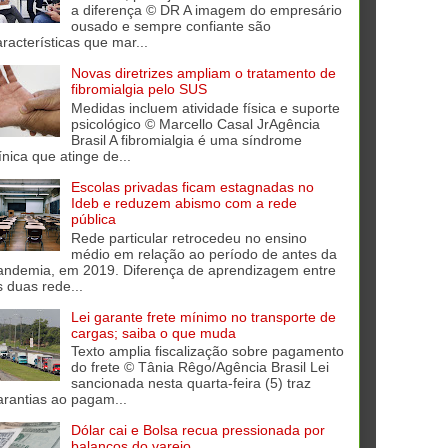
a diferença © DR A imagem do empresário
ousado e sempre confiante são
aracterísticas que mar...
Novas diretrizes ampliam o tratamento de
fibromialgia pelo SUS
Medidas incluem atividade física e suporte
psicológico © Marcello Casal JrAgência
Brasil A fibromialgia é uma síndrome
ínica que atinge de...
Escolas privadas ficam estagnadas no
Ideb e reduzem abismo com a rede
pública
Rede particular retrocedeu no ensino
médio em relação ao período de antes da
andemia, em 2019. Diferença de aprendizagem entre
s duas rede...
Lei garante frete mínimo no transporte de
cargas; saiba o que muda
Texto amplia fiscalização sobre pagamento
do frete © Tânia Rêgo/Agência Brasil Lei
sancionada nesta quarta-feira (5) traz
arantias ao pagam...
Dólar cai e Bolsa recua pressionada por
balanços do varejo