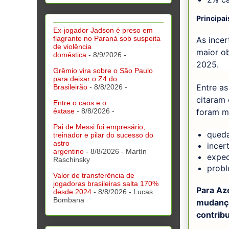
Principai
Ex-jogador Jadson é preso em
flagrante no Paraná sob suspeita
As ince
de violência
maior ob
doméstica
- 8/9/2026
-
2025.
Grêmio vira sobre o São Paulo
para deixar o Z4 do
Entre a
Brasileirão
- 8/8/2026
-
citaram
Entre o caos e o
foram m
êxtase
- 8/8/2026
-
Pai de Messi foi empresário,
queda
treinador e pilar do sucesso do
astro
incer
argentino
- 8/8/2026
- Martín
expec
Raschinsky
probl
Valor de transferência de
jogadoras brasileiras salta 170%
Para Az
desde 2024
- 8/8/2026
- Lucas
Bombana
mudanças
contrib