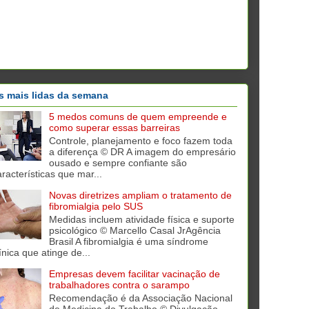
s mais lidas da semana
5 medos comuns de quem empreende e
como superar essas barreiras
Controle, planejamento e foco fazem toda
a diferença © DR A imagem do empresário
ousado e sempre confiante são
aracterísticas que mar...
Novas diretrizes ampliam o tratamento de
fibromialgia pelo SUS
Medidas incluem atividade física e suporte
psicológico © Marcello Casal JrAgência
Brasil A fibromialgia é uma síndrome
ínica que atinge de...
Empresas devem facilitar vacinação de
trabalhadores contra o sarampo
Recomendação é da Associação Nacional
de Medicina do Trabalho © Divulgação