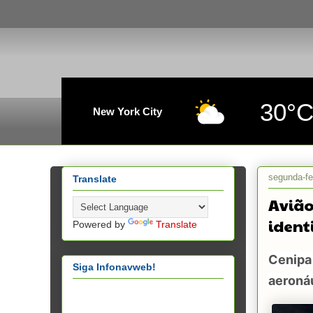
30°
New York City
segunda-fei
Translate
Avião
ident
Powered by
Translate
Cenipa 
Siga Infonavweb!
aeroná