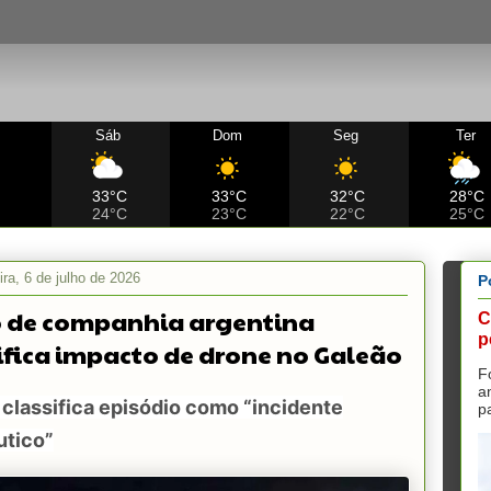
Sáb
Dom
Seg
Ter
C
33°C
33°C
32°C
28°C
24°C
23°C
22°C
25°C
ra, 6 de julho de 2026
P
 de companhia argentina
C
p
ifica impacto de drone no Galeão
F
a
classifica episódio como “incidente
p
utico”