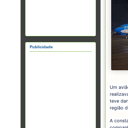
Publicidade
Um aviã
realizav
teve da
região d
A const
companhi