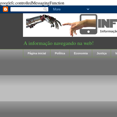
googlefc.controlledMessagingFunction
A informação navegando na web!
Página inicial
Política
Economia
Justiça