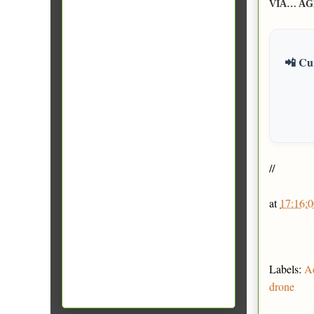
VIA… AG
📲 Cur
//
at
17:16:0
Labels:
Ae
drone