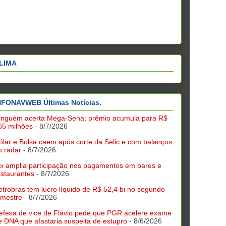
LIMA
NFONAVWEB Últimas Notícias.
inguém acerta Mega-Sena; prêmio acumula para R$
65 milhões
- 8/7/2026
ólar e Bolsa caem após corte da Selic e com balanços
o radar
- 8/7/2026
ix amplia participação nos pagamentos em bares e
estaurantes
- 8/7/2026
etrobras tem lucro líquido de R$ 52,4 bi no segundo
rimestre
- 8/7/2026
efesa de vice de Flávio pede que PGR acelere exame
e DNA que afastaria suspeita de estupro
- 8/6/2026