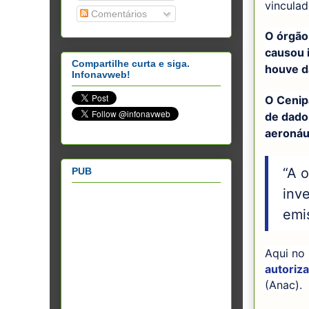
vinculad
Comentários
O órgão
causou 
Compartilhe curta e siga.
houve d
Infonavweb!
O Cenipa
de dado
aeronáut
“A o
PUB
inv
emis
Aqui no 
autoriza
(Anac).