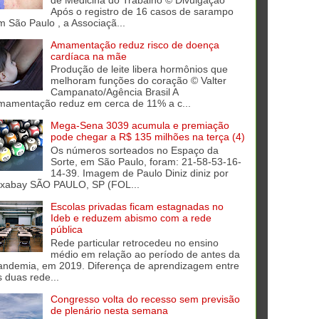
Após o registro de 16 casos de sarampo
m São Paulo , a Associaçã...
Amamentação reduz risco de doença
cardíaca na mãe
Produção de leite libera hormônios que
melhoram funções do coração © Valter
Campanato/Agência Brasil A
mamentação reduz em cerca de 11% a c...
Mega-Sena 3039 acumula e premiação
pode chegar a R$ 135 milhões na terça (4)
Os números sorteados no Espaço da
Sorte, em São Paulo, foram: 21-58-53-16-
14-39. Imagem de Paulo Diniz diniz por
ixabay SÃO PAULO, SP (FOL...
Escolas privadas ficam estagnadas no
Ideb e reduzem abismo com a rede
pública
Rede particular retrocedeu no ensino
médio em relação ao período de antes da
andemia, em 2019. Diferença de aprendizagem entre
s duas rede...
Congresso volta do recesso sem previsão
de plenário nesta semana