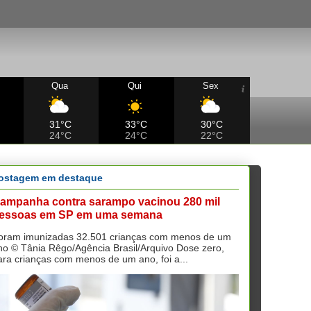
Qua
Qui
Sex
31°C
33°C
30°C
24°C
24°C
22°C
ostagem em destaque
ampanha contra sarampo vacinou 280 mil
essoas em SP em uma semana
oram imunizadas 32.501 crianças com menos de um
no © Tânia Rêgo/Agência Brasil/Arquivo Dose zero,
ara crianças com menos de um ano, foi a...