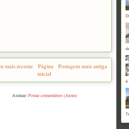
D
d
m mais recente
Página
Postagem mais antiga
inicial
é
Assinar:
Postar comentários (Atom)
T