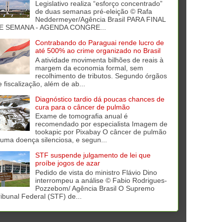
Legislativo realiza “esforço concentrado”
de duas semanas pré-eleição © Rafa
Neddermeyer/Agência Brasil PARA FINAL
E SEMANA - AGENDA CONGRE...
Contrabando do Paraguai rende lucro de
até 500% ao crime organizado no Brasil
A atividade movimenta bilhões de reais à
margem da economia formal, sem
recolhimento de tributos. Segundo órgãos
e fiscalização, além de ab...
Diagnóstico tardio dá poucas chances de
cura para o câncer de pulmão
Exame de tomografia anual é
recomendado por especialista Imagem de
tookapic por Pixabay O câncer de pulmão
 uma doença silenciosa, e segun...
STF suspende julgamento de lei que
proíbe jogos de azar
Pedido de vista do ministro Flávio Dino
interrompeu a análise © Fabio Rodrigues-
Pozzebom/ Agência Brasil O Supremo
ribunal Federal (STF) de...