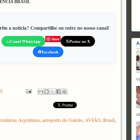
ÊNCIA BRASIL
tiu a notícia? Compartilhe ou entre no nosso canal!
Save
Canal WhatsApp
Postar no X
A
Facebook
c
0
cl
rolíneas Argentinas
,
aeroporto do Galeão
,
AVIÃO
,
Brasil
,