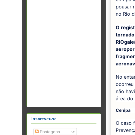
pousar 
no Rio d
O regist
tornado
RIOgale
aeroport
fragmen
aeronav
No entan
ocorreu 
não hav
área do 
Cenipa
Inscrever-se
O caso f
Prevenç
Postagens