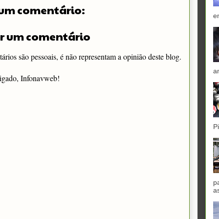
um comentário:
e
r um comentário
rios são pessoais, é não representam a opinião deste blog.
a
igado, Infonavweb!
P
p
a