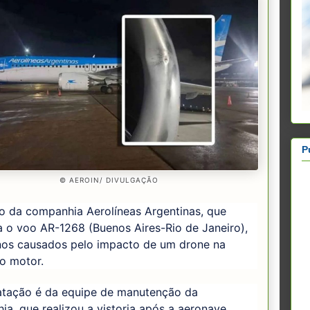
P
© AEROIN/ DIVULGAÇÃO
o da companhia Aerolíneas Argentinas, que
a o voo AR-1268 (Buenos Aires-Rio de Janeiro),
nos causados pelo impacto de um drone na
o motor.
atação é da equipe de manutenção da
a, que realizou a vistoria após a aeronave