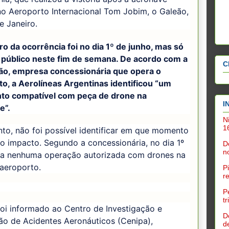
no Aeroporto Internacional Tom Jobim, o Galeão,
e Janeiro.
ro da ocorrência foi no dia 1º de junho, mas só
 público neste fim de semana. De acordo com a
C
ão, empresa concessionária que opera o
o, a Aerolíneas Argentinas identificou “um
to compatível com peça de drone na
I
e”.
N
1
to, não foi possível identificar em que momento
o impacto. Segundo a concessionária, no dia 1º
D
n
ia nenhuma operação autorizada com drones na
aeroporto.
P
r
P
t
oi informado ao Centro de Investigação e
D
ão de Acidentes Aeronáuticos (Cenipa),
d