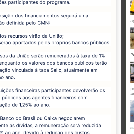
ções participantes do programa.
sição dos financiamentos seguirá uma
a
ão definida pelo CMN:
os recursos virão da União;
erão aportados pelos próprios bancos públicos.
P
rsos da União serão remunerados à taxa de 1%
enquanto os valores dos bancos públicos terão
ção vinculada à taxa Selic, atualmente em
ao ano.
p
tuições financeiras participantes devolverão os
a
 públicos aos agentes financeiros com
ação de 1,25% ao ano.
Banco do Brasil ou Caixa negociarem
nte as dívidas, a remuneração será reduzida
se
5% ao ano, devido à redução dos custos