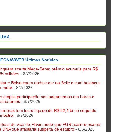
LIMA
NFONAVWEB Últimas Notícias.
inguém acerta Mega-Sena; prêmio acumula para R$
65 milhões
- 8/7/2026
ólar e Bolsa caem após corte da Selic e com balanços
o radar
- 8/7/2026
ix amplia participação nos pagamentos em bares e
estaurantes
- 8/7/2026
etrobras tem lucro líquido de R$ 52,4 bi no segundo
rimestre
- 8/7/2026
efesa de vice de Flávio pede que PGR acelere exame
e DNA que afastaria suspeita de estupro
- 8/6/2026