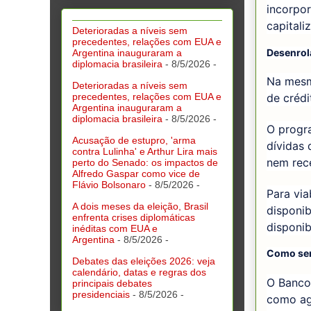
incorpo
capitali
Deterioradas a níveis sem
precedentes, relações com EUA e
Desenrol
Argentina inauguraram a
diplomacia brasileira
- 8/5/2026
-
Na mesm
Deterioradas a níveis sem
precedentes, relações com EUA e
de crédi
Argentina inauguraram a
diplomacia brasileira
- 8/5/2026
-
O progra
Acusação de estupro, 'arma
dívidas
contra Lulinha' e Arthur Lira mais
nem rece
perto do Senado: os impactos de
Alfredo Gaspar como vice de
Flávio Bolsonaro
- 8/5/2026
-
Para via
A dois meses da eleição, Brasil
disponib
enfrenta crises diplomáticas
disponib
inéditas com EUA e
Argentina
- 8/5/2026
-
Como se
Debates das eleições 2026: veja
calendário, datas e regras dos
O Banco 
principais debates
presidenciais
- 8/5/2026
-
como ag