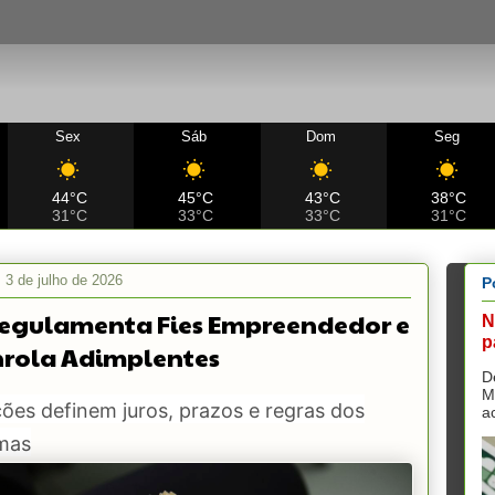
Sex
Sáb
Dom
Seg
44°C
45°C
43°C
38°C
31°C
33°C
33°C
31°C
, 3 de julho de 2026
P
egulamenta Fies Empreendedor e
N
p
rola Adimplentes
D
M
ões definem juros, prazos e regras dos
a
mas