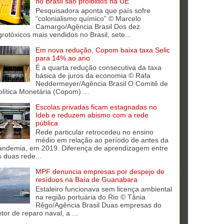
no Brasil são proibidos na UE
Pesquisadora aponta que país sofre
“colonialismo químico” © Marcelo
Camargo/Agência Brasil Dos dez
grotóxicos mais vendidos no Brasil, sete...
Em nova redução, Copom baixa taxa Selic
para 14% ao ano
É a quarta redução consecutiva da taxa
básica de juros da economia © Rafa
Neddermeyer/Agência Brasil O Comitê de
olítica Monetária (Copom) ...
Escolas privadas ficam estagnadas no
Ideb e reduzem abismo com a rede
pública
Rede particular retrocedeu no ensino
médio em relação ao período de antes da
andemia, em 2019. Diferença de aprendizagem entre
s duas rede...
MPF denuncia empresas por despejo de
resíduos na Baía de Guanabara
Estaleiro funcionava sem licença ambiental
na região portuária do Rio © Tânia
Rêgo/Agência Brasil Duas empresas do
tor de reparo naval, a ...