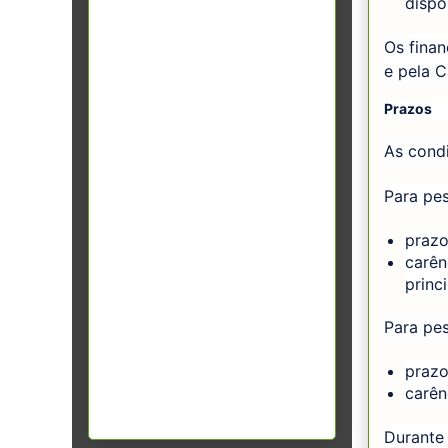
dispo
Os fina
e pela C
Prazos
As condi
Para pes
prazo
carên
princi
Para pes
prazo
carên
Durante 