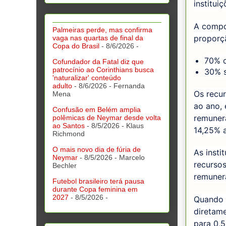
institui
A compo
Palmeiras perde, mas confirma
proporç
vaga nas quartas de final da
Copa do Brasil
- 8/6/2026
-
70% d
Cofundador da Fatal diz que
patrocínio ao Corinthians busca
30% s
'naturalizar' conteúdo
adulto
- 8/6/2026
- Fernanda
Os recu
Mena
ao ano, 
Confusão em Belém amplia
remunera
polêmicas de Neymar desde volta
ao Santos
- 8/5/2026
- Klaus
14,25% 
Richmond
O mais novo dia de fúria de
As insti
Neymar
- 8/5/2026
- Marcelo
recursos
Bechler
remuner
Futebol brasileiro terá pausa
durante Copa feminina em
2027
- 8/5/2026
-
Quando 
diretame
para 0,