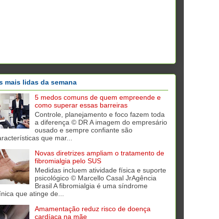
s mais lidas da semana
5 medos comuns de quem empreende e
como superar essas barreiras
Controle, planejamento e foco fazem toda
a diferença © DR A imagem do empresário
ousado e sempre confiante são
aracterísticas que mar...
Novas diretrizes ampliam o tratamento de
fibromialgia pelo SUS
Medidas incluem atividade física e suporte
psicológico © Marcello Casal JrAgência
Brasil A fibromialgia é uma síndrome
ínica que atinge de...
Amamentação reduz risco de doença
cardíaca na mãe