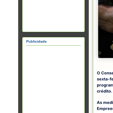
Publicidade
O Conse
sexta-f
program
crédito.
As medi
Empreen