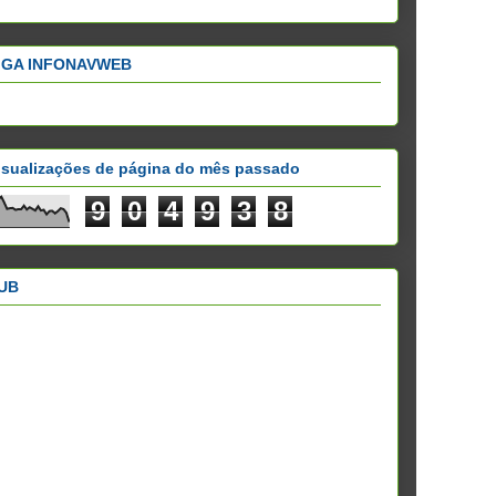
IGA INFONAVWEB
isualizações de página do mês passado
9
0
4
9
3
8
UB