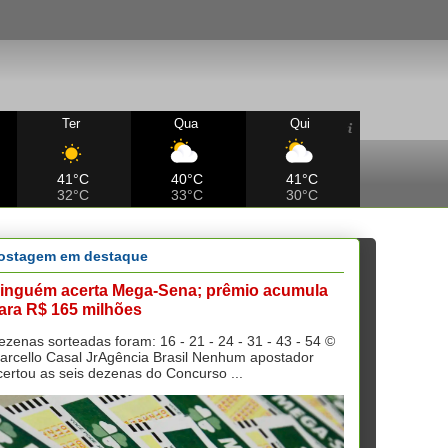
Ter
Qua
Qui
41°C
40°C
41°C
32°C
33°C
30°C
ostagem em destaque
inguém acerta Mega-Sena; prêmio acumula
ara R$ 165 milhões
ezenas sorteadas foram: 16 - 21 - 24 - 31 - 43 - 54 ©
arcello Casal JrAgência Brasil Nenhum apostador
certou as seis dezenas do Concurso ...