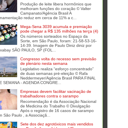
Produção de leite libera hormônios que
melhoram funções do coração © Valter
Campanato/Agência Brasil A
mamentação reduz em cerca de 11% a c...
Mega-Sena 3039 acumula e premiação
pode chegar a R$ 135 milhões na terça (4)
Os números sorteados no Espaço da
Sorte, em São Paulo, foram: 21-58-53-16-
14-39. Imagem de Paulo Diniz diniz por
ixabay SÃO PAULO, SP (FOL...
Congresso volta do recesso sem previsão
de plenário nesta semana
Legislativo realiza “esforço concentrado”
de duas semanas pré-eleição © Rafa
Neddermeyer/Agência Brasil PARA FINAL
E SEMANA - AGENDA CONGRE...
Empresas devem facilitar vacinação de
trabalhadores contra o sarampo
Recomendação é da Associação Nacional
de Medicina do Trabalho © Divulgação
Após o registro de 16 casos de sarampo
m São Paulo , a Associaçã...
Sete dos dez agrotóxicos mais vendidos