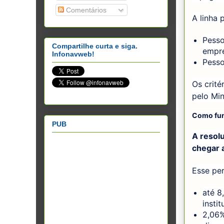
Comentários
A linha 
Pesso
Compartilhe curta e siga.
empr
Infonavweb!
Pesso
Os crité
pelo Min
Como fun
PUB
A resol
chegar 
Esse per
até 8
instit
2,06%