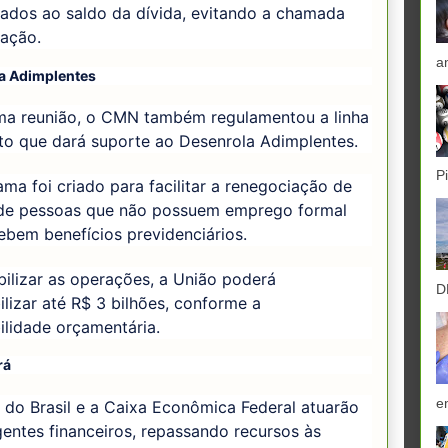
rados ao saldo da dívida, evitando a chamada
zação.
a
a Adimplentes
a reunião, o CMN também regulamentou a linha
to que dará suporte ao Desenrola Adimplentes.
P
ma foi criado para facilitar a renegociação de
 de pessoas que não possuem emprego formal
bem benefícios previdenciários.
bilizar as operações, a União poderá
D
ilizar até R$ 3 bilhões, conforme a
ilidade orçamentária.
rá
e
do Brasil e a Caixa Econômica Federal atuarão
entes financeiros, repassando recursos às