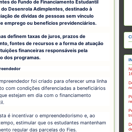
ntes do Fundo de Financiamento Estudantil
e do Desenrola Adimplentes, destinado à
iação de dívidas de pessoas sem vínculo
de emprego ou benefícios previdenciários.
as definem taxas de juros, prazos de
C
to, fontes de recursos e a forma de atuação
ituições financeiras responsáveis pela
o dos programas.
I
reendedor
N
1
mpreendedor foi criado para oferecer uma linha
D
n
to com condições diferenciadas a beneficiários
 que estejam em dia com o financiamento
P
r
l.
P
sta é incentivar o empreendedorismo e, ao
t
empo, estimular que os estudantes mantenham
D
nto regular das parcelas do Fies.
d