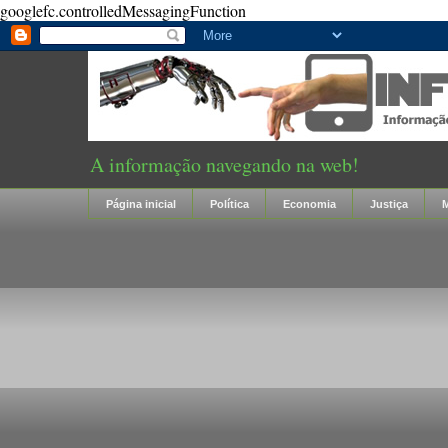
googlefc.controlledMessagingFunction
A informação navegando na web!
Página inicial
Política
Economia
Justiça