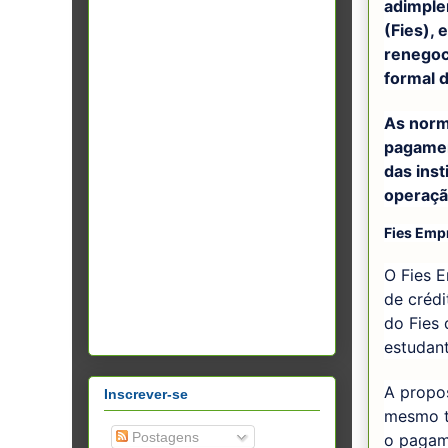
adimple
(Fies), 
renegoc
formal 
As norm
pagamen
das inst
operaçã
Fies Emp
O Fies E
de crédi
do Fies
estudanti
A propo
Inscrever-se
mesmo t
Postagens
o pagame