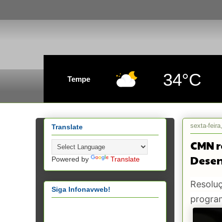
34°C
Tempe
sexta-feira
Translate
CMN r
Desen
Powered by
Translate
Resoluç
Siga Infonavweb!
progra