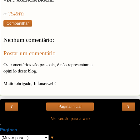
VIA… AGÊNCIA BRASIL
at
12:45:00
Compartilhar
Nenhum comentário:
Postar um comentário
Os comentários são pessoais, é não representam a
opinião deste blog.
Muito obrigado, Infonavweb!
‹
›
Página inicial
Ver versão para a web
Páginas
▼