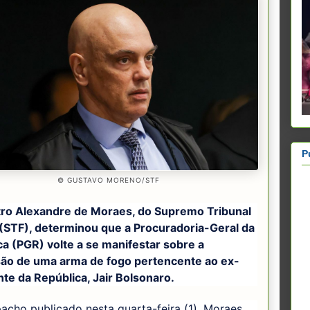
P
© GUSTAVO MORENO/STF
tro Alexandre de Moraes, do Supremo Tribunal
 (STF), determinou que a Procuradoria-Geral da
a (PGR) volte a se manifestar sobre a
ão de uma arma de fogo pertencente ao ex-
te da República, Jair Bolsonaro.
cho publicado nesta quarta-feira (1), Moraes