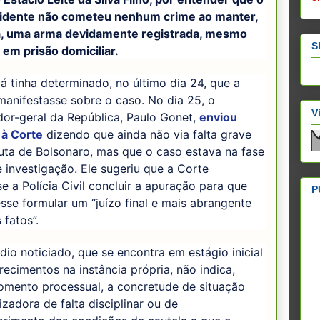
idente não cometeu nenhum crime ao manter,
, uma arma devidamente registrada, mesmo
S
em prisão domiciliar.
á tinha determinado, no último dia 24, que a
anifestasse sobre o caso. No dia 25, o
V
or-geral da República, Paulo Gonet,
enviou
 à Corte
dizendo que ainda não via falta grave
uta de Bolsonaro, mas que o caso estava na fase
de investigação. Ele sugeriu que a Corte
e a Polícia Civil concluir a apuração para que
P
sse formular um “juízo final e mais abrangente
 fatos”.
dio noticiado, que se encontra em estágio inicial
recimentos na instância própria, não indica,
omento processual, a concretude de situação
izadora de falta disciplinar ou de