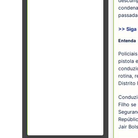
descump
condena
passada
>> Siga
Entenda
Policiai
pistola 
conduzi
rotina, 
Distrito
Conduzid
Filho se
Seguranç
Repúblic
Jair Bol