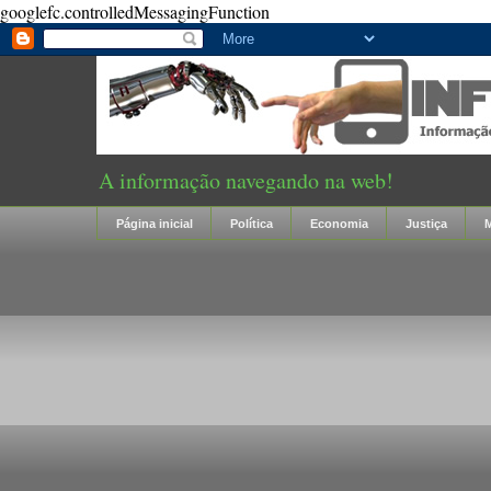
googlefc.controlledMessagingFunction
A informação navegando na web!
Página inicial
Política
Economia
Justiça