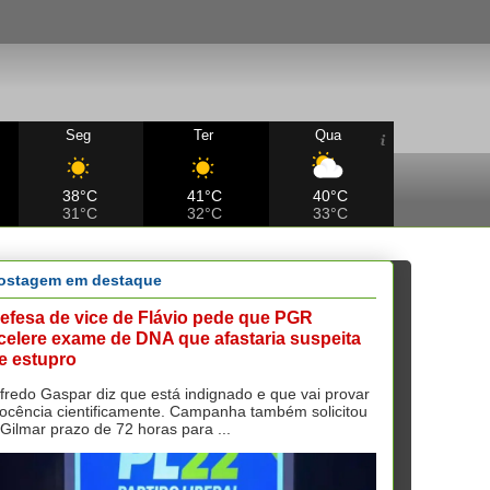
Seg
Ter
Qua
38°C
41°C
40°C
31°C
32°C
33°C
ostagem em destaque
efesa de vice de Flávio pede que PGR
celere exame de DNA que afastaria suspeita
e estupro
lfredo Gaspar diz que está indignado e que vai provar
nocência cientificamente. Campanha também solicitou
 Gilmar prazo de 72 horas para ...