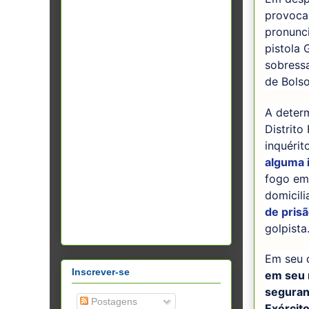
provoca
pronunc
pistola 
sobress
de Bolso
A determ
Distrito
inquérit
alguma 
fogo em 
domicili
de pris
golpista
Em seu 
Inscrever-se
em seu 
seguran
Postagens
Exército