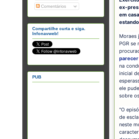
Comentários
ex-pres
em casa
estando 
Compartilhe curta e siga.
Infonavweb!
Moraes j
PGR se m
procurad
parecer
na cond
inicial 
PUB
esperass
ele pude
sobre os
"O episó
de escla
neste m
caracter