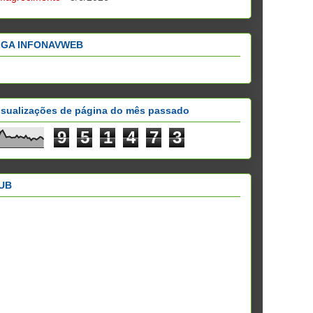
IGA INFONAVWEB
isualizações de página do mês passado
9
5
1
4
7
3
UB