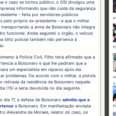
e o caso se tornou público, o GSI divulgou uma
imprensa informando que não cuida da segurança
esidente – feita por servidores públicos
a
s pelo próprio ex-presidente – e que o militar
 transportando a arma de Bolsonaro não integra
ro funcional. Ainda segundo o órgão, o veículo
a blitz policial também não pertence à
ão.
P
mento à Polícia Civil, Filho teria afirmado que a
tencia a Bolsonaro e que lhe pediram que a
para um especialista em reparos após ela
ar problemas. De acordo com o militar, a pistola
a
do retirada da residência de Bolsonaro naquele
a (15) e seria devolvida no dia seguinte.
o dia 17, a defesa de Bolsonaro
admitiu que a
rtence
a Bolsonaro. Em manifestação enviada
P
tro Alexandre de Moraes, relator do caso, os