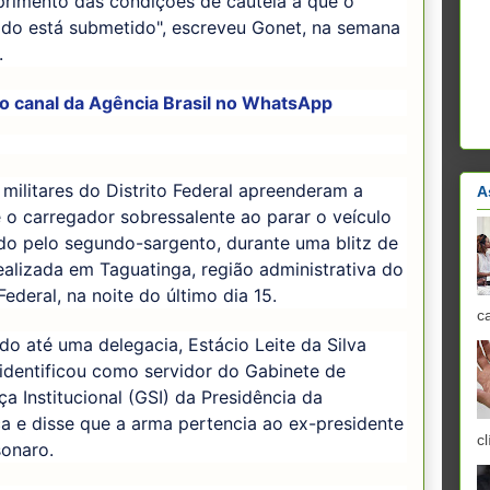
rimento das condições de cautela a que o
do está submetido", escreveu Gonet, na semana
.
 o canal da Agência Brasil no WhatsApp
s militares do Distrito Federal apreenderam a
A
e o carregador sobressalente ao parar o veículo
do pelo segundo-sargento, durante uma blitz de
realizada em Taguatinga, região administrativa do
 Federal, na noite do último dia 15.
c
o até uma delegacia, Estácio Leite da Silva
 identificou como servidor do Gabinete de
a Institucional (GSI) da Presidência da
a e disse que a arma pertencia ao ex-presidente
cl
sonaro.