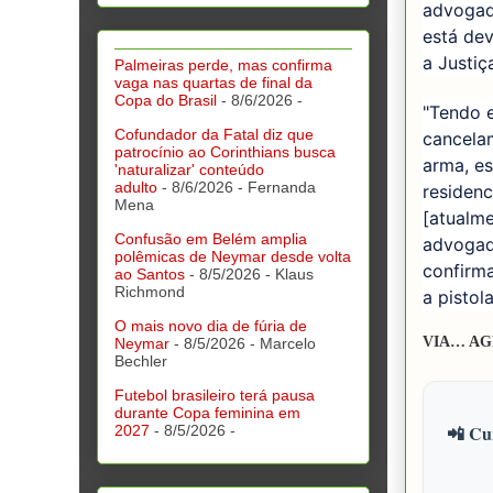
advogad
está de
a Justiç
Palmeiras perde, mas confirma
vaga nas quartas de final da
Copa do Brasil
- 8/6/2026
-
"Tendo 
Cofundador da Fatal diz que
cancelam
patrocínio ao Corinthians busca
arma, es
'naturalizar' conteúdo
adulto
- 8/6/2026
- Fernanda
residenc
Mena
[atualme
Confusão em Belém amplia
advogad
polêmicas de Neymar desde volta
confirm
ao Santos
- 8/5/2026
- Klaus
Richmond
a pistol
O mais novo dia de fúria de
VIA… AG
Neymar
- 8/5/2026
- Marcelo
Bechler
Futebol brasileiro terá pausa
durante Copa feminina em
📲 Cur
2027
- 8/5/2026
-