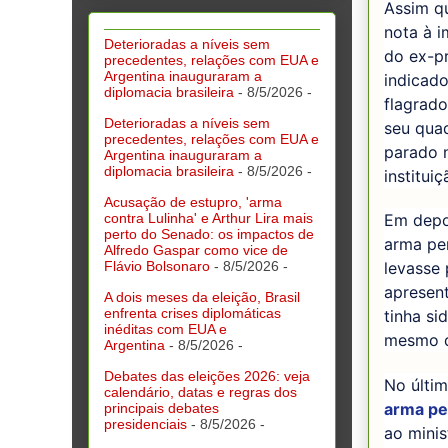
Assim qu
nota à 
Deterioradas a níveis sem
do ex-pr
precedentes, relações com EUA e
Argentina inauguraram a
indicado
diplomacia brasileira
- 8/5/2026
-
flagrado
Deterioradas a níveis sem
seu quad
precedentes, relações com EUA e
parado n
Argentina inauguraram a
diplomacia brasileira
- 8/5/2026
-
instituiç
Acusação de estupro, 'arma
contra Lulinha' e Arthur Lira mais
Em depoi
perto do Senado: os impactos de
arma per
Alfredo Gaspar como vice de
Flávio Bolsonaro
- 8/5/2026
-
levasse 
apresent
A dois meses da eleição, Brasil
enfrenta crises diplomáticas
tinha si
inéditas com EUA e
mesmo di
Argentina
- 8/5/2026
-
Debates das eleições 2026: veja
No últim
calendário, datas e regras dos
arma pe
principais debates
presidenciais
- 8/5/2026
-
ao minis