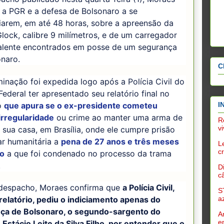
 a PGR e a defesa de Bolsonaro a se
iarem, em até 48 horas, sobre a apreensão da
Glock, calibre 9 milímetros, e de um carregador
alente encontrados em posse de um segurança
naro.
C
inação foi expedida logo após a Polícia Civil do
 Federal ter apresentado seu relatório final no
o
que apura se o ex-presidente cometeu
I
irregularidade
ou crime ao manter uma arma de
R
v
sua casa, em Brasília, onde ele cumpre prisão
ar humanitária a
pena de 27 anos e três meses
L
c
ão
a que foi condenado no processo da trama
.
D
c
despacho, Moraes confirma que
a Polícia Civil,
S
a
relatório, pediu o indiciamento apenas do
ça de Bolsonaro, o segundo-sargento do
A
e
 Estácio Leite da Silva Filho, por entender que o