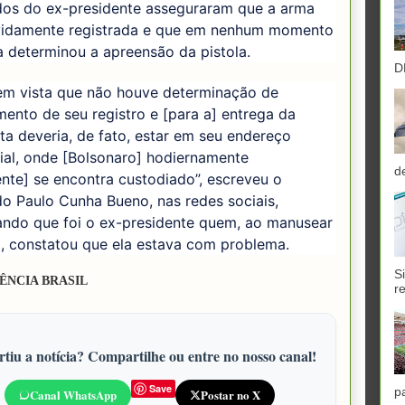
os do ex-presidente asseguraram que a arma
vidamente registrada e que em nenhum momento
a determinou a apreensão da pistola.
D
em vista que não houve determinação de
ento de seu registro e [para a] entrega da
ta deveria, de fato, estar em seu endereço
ial, onde [Bolsonaro] hodiernamente
d
nte] se encontra custodiado”, escreveu o
o Paulo Cunha Bueno, nas redes sociais,
ando que foi o ex-presidente quem, ao manusear
a, constatou que ela estava com problema.
S
ÊNCIA BRASIL
r
tiu a notícia? Compartilhe ou entre no nosso canal!
Save
p
Canal WhatsApp
Postar no X