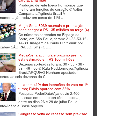
cardíaca na mãe
Produção de leite libera hormônios que
melhoram funções do coração © Valter
Campanato/Agência Brasil A
mamentação reduz em cerca de 11% a c...
Mega-Sena 3039 acumula e premiação
pode chegar a R$ 135 milhões na terça (4)
Os números sorteados no Espaço da
Sorte, em São Paulo, foram: 21-58-53-16-
14-39. Imagem de Paulo Diniz diniz por
ixabay SÃO PAULO, SP (FOL...
Mega-Sena acumula e próximo prêmio
está estimado em R$ 100 milhões
Dezenas sorteadas foram: 30 - 35 - 38 -
39 - 46 - 50 © Rafa Neddermeyer/Agência
Brasil/ARQUIVO Nenhum apostador
certou as seis dezenas do C...
Lula tem 41% das intenções de voto no 1º
turno; Flávio aparece com 35%
Pesquisa PoderData/Aya ouviu 2.400
pessoas em todo o território nacional,
entre os dias 26 e 29 de julho Paulo
into/Agência Brasil/Arquivo ...
Congresso volta do recesso sem previsão