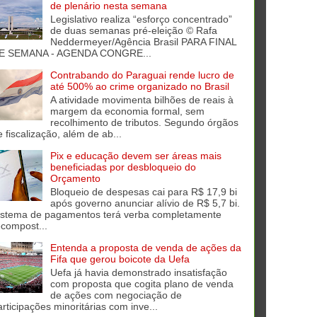
de plenário nesta semana
Legislativo realiza “esforço concentrado”
de duas semanas pré-eleição © Rafa
Neddermeyer/Agência Brasil PARA FINAL
E SEMANA - AGENDA CONGRE...
Contrabando do Paraguai rende lucro de
até 500% ao crime organizado no Brasil
A atividade movimenta bilhões de reais à
margem da economia formal, sem
recolhimento de tributos. Segundo órgãos
e fiscalização, além de ab...
Pix e educação devem ser áreas mais
beneficiadas por desbloqueio do
Orçamento
Bloqueio de despesas cai para R$ 17,9 bi
após governo anunciar alívio de R$ 5,7 bi.
istema de pagamentos terá verba completamente
ecompost...
Entenda a proposta de venda de ações da
Fifa que gerou boicote da Uefa
Uefa já havia demonstrado insatisfação
com proposta que cogita plano de venda
de ações com negociação de
articipações minoritárias com inve...