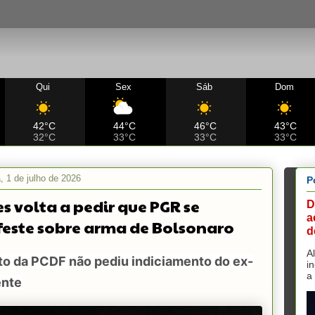
Qui
Sex
Sáb
Dom
42°C
44°C
46°C
43°C
32°C
33°C
33°C
33°C
a, 1 de julho de 2026
P
s volta a pedir que PGR se
D
a
este sobre arma de Bolsonaro
d
A
to da PCDF não pediu indiciamento do ex-
i
a
ente