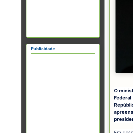
Publicidade
O minis
Federal
Repúblic
apreens
presiden
Em despa