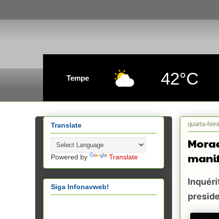
42°C
Tempe
quarta-feir
Translate
Morae
manif
Powered by
Translate
Inquéri
Siga Infonavweb!
presid