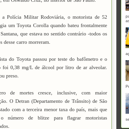
, em Oswaldo Cruz, no interior de São Paulo.
p
a Polícia Militar Rodoviária, o motorista de 52
a
igia um Toyota Corolla quando bateu frontalmente
antana, que estava no sentido contrário -todos os
s desse carro morreram.
a
sta do Toyota passou por teste do bafômetro e o
o foi 0,38 mg/L de álcool por litro de ar alveolar.
ou preso.
P
ro de mortes cresce, inclusive, com maior
ação. O Detran (Departamento de Trânsito) de São
stado com a terceira menor taxa do país, mais que
o número de blitze para flagrar motoristas
se
ados.