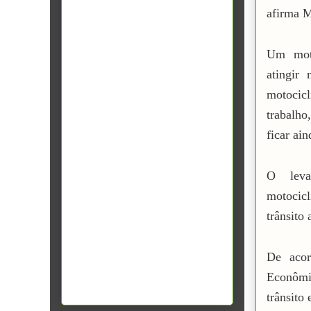
afirma M
Um moto
atingir
motocic
trabalho
ficar ai
O leva
motocicl
trânsito 
De acor
Econômi
trânsito