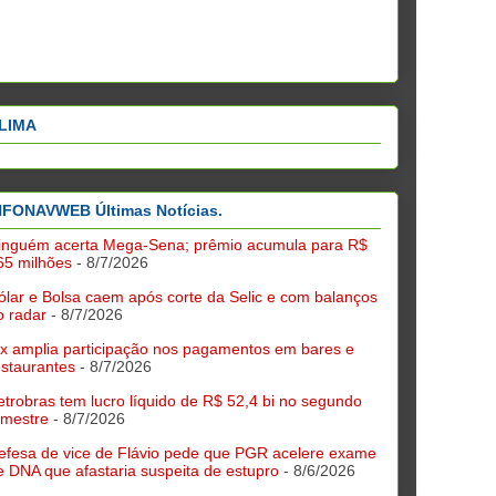
LIMA
NFONAVWEB Últimas Notícias.
inguém acerta Mega-Sena; prêmio acumula para R$
65 milhões
- 8/7/2026
ólar e Bolsa caem após corte da Selic e com balanços
o radar
- 8/7/2026
ix amplia participação nos pagamentos em bares e
estaurantes
- 8/7/2026
etrobras tem lucro líquido de R$ 52,4 bi no segundo
rimestre
- 8/7/2026
efesa de vice de Flávio pede que PGR acelere exame
e DNA que afastaria suspeita de estupro
- 8/6/2026