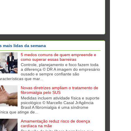
s mais lidas da semana
5 medos comuns de quem empreende e
como superar essas barreiras
Controle, planejamento e foco fazem toda
a diferença © DR A imagem do empresário
ousado e sempre confiante são
aracterísticas que mar...
Novas diretrizes ampliam o tratamento de
fibromialgia pelo SUS
Medidas incluem atividade física e suporte
psicológico © Marcello Casal JrAgência
Brasil A fibromialgia é uma síndrome
ínica que atinge de...
Amamentação reduz risco de doença
cardíaca na mãe