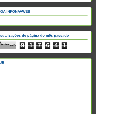
IGA INFONAVWEB
isualizações de página do mês passado
9
1
7
6
4
1
UB