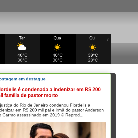
Ter
Qua
Qui
40°C
40°C
39°C
30°C
30°C
29°C
ostagem em destaque
lordelis é condenada a indenizar em R$ 200
il família de pastor morto
 justiça do Rio de Janeiro condenou Flordelis a
ndenizar em R$ 200 mil pai e irmã do pastor Anderson
o Carmo assassinado em 2019 © Reprod...