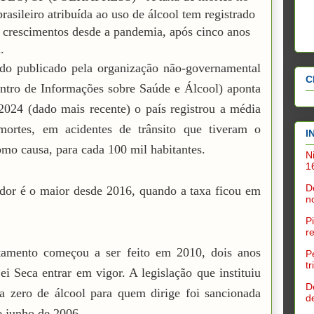
brasileiro atribuída ao uso de álcool tem registrado
 crescimentos desde a pandemia, após cinco anos
.
do publicado pela organização não-governamental
C
ntro de Informações sobre Saúde e Álcool) aponta
024 (dado mais recente) o país registrou a média
mortes, em acidentes de trânsito que tiveram o
I
omo causa, para cada 100 mil habitantes.
N
1
D
dor é o maior desde 2016, quando a taxa ficou em
n
P
r
tamento começou a ser feito em 2010, dois anos
P
t
ei Seca entrar em vigor. A legislação que instituiu
D
ia zero de álcool para quem dirige foi sancionada
d
e junho de 2006.