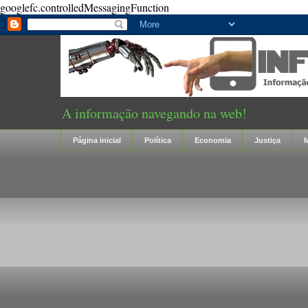
googlefc.controlledMessagingFunction
A informação navegando na web!
Página inicial
Política
Economia
Justiça