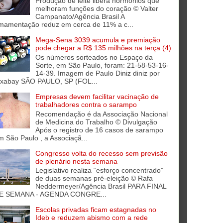
Produção de leite libera hormônios que
melhoram funções do coração © Valter
Campanato/Agência Brasil A
mamentação reduz em cerca de 11% a c...
Mega-Sena 3039 acumula e premiação
pode chegar a R$ 135 milhões na terça (4)
Os números sorteados no Espaço da
Sorte, em São Paulo, foram: 21-58-53-16-
14-39. Imagem de Paulo Diniz diniz por
ixabay SÃO PAULO, SP (FOL...
Empresas devem facilitar vacinação de
trabalhadores contra o sarampo
Recomendação é da Associação Nacional
de Medicina do Trabalho © Divulgação
Após o registro de 16 casos de sarampo
m São Paulo , a Associaçã...
Congresso volta do recesso sem previsão
de plenário nesta semana
Legislativo realiza “esforço concentrado”
de duas semanas pré-eleição © Rafa
Neddermeyer/Agência Brasil PARA FINAL
E SEMANA - AGENDA CONGRE...
Escolas privadas ficam estagnadas no
Ideb e reduzem abismo com a rede