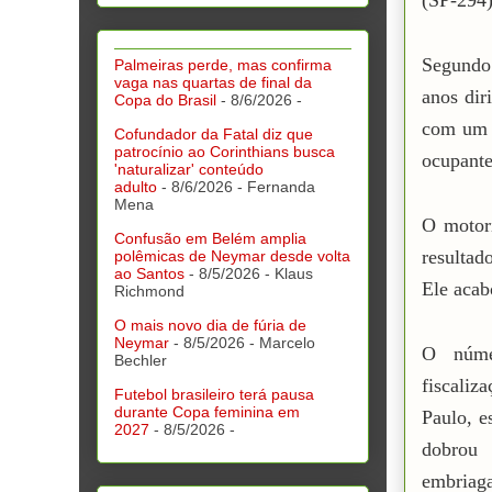
(SP-294)
Segundo 
Palmeiras perde, mas confirma
vaga nas quartas de final da
anos dir
Copa do Brasil
- 8/6/2026
-
com um S
Cofundador da Fatal diz que
patrocínio ao Corinthians busca
ocupante
'naturalizar' conteúdo
adulto
- 8/6/2026
- Fernanda
Mena
O motori
Confusão em Belém amplia
resultad
polêmicas de Neymar desde volta
ao Santos
- 8/5/2026
- Klaus
Ele acab
Richmond
O mais novo dia de fúria de
Neymar
- 8/5/2026
- Marcelo
O núme
Bechler
fiscaliz
Futebol brasileiro terá pausa
durante Copa feminina em
Paulo, e
2027
- 8/5/2026
-
dobrou 
embriag