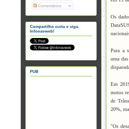
Comentários
Os dados
DataSUS
Compartilhe curta e siga.
Infonavweb!
nacionai
Para a 
uma das 
disparad
PUB
Em 2019
motos re
de Trâns
20%, mai
"Os desa