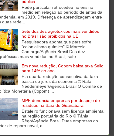
pública
Rede particular retrocedeu no ensino
médio em relação ao período de antes da
andemia, em 2019. Diferença de aprendizagem entre
s duas rede...
Sete dos dez agrotóxicos mais vendidos
no Brasil são proibidos na UE
Pesquisadora aponta que país sofre
“colonialismo químico” © Marcelo
Camargo/Agência Brasil Dos dez
grotóxicos mais vendidos no Brasil, sete...
Em nova redução, Copom baixa taxa Selic
para 14% ao ano
É a quarta redução consecutiva da taxa
básica de juros da economia © Rafa
Neddermeyer/Agência Brasil O Comitê de
olítica Monetária (Copom) ...
MPF denuncia empresas por despejo de
resíduos na Baía de Guanabara
Estaleiro funcionava sem licença ambiental
na região portuária do Rio © Tânia
Rêgo/Agência Brasil Duas empresas do
tor de reparo naval, a ...