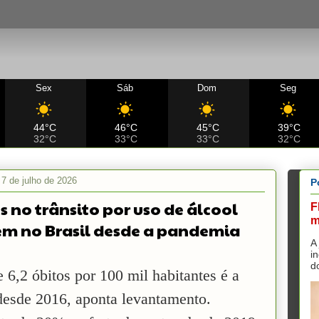
Sex
Sáb
Dom
Seg
44°C
46°C
45°C
39°C
32°C
33°C
33°C
32°C
, 7 de julho de 2026
P
s no trânsito por uso de álcool
F
m
em no Brasil desde a pandemia
A
i
d
 6,2 óbitos por 100 mil habitantes é a
desde 2016, aponta levantamento.