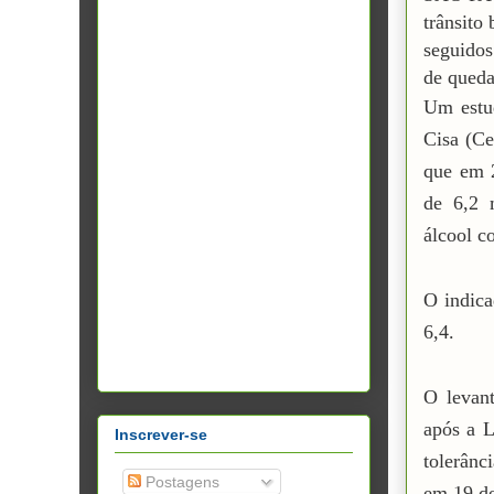
trânsito 
seguidos
de queda
Um estu
Cisa (Ce
que em 2
de 6,2 
álcool c
O indica
6,4.
O levan
após a L
Inscrever-se
tolerânc
Postagens
em 19 d