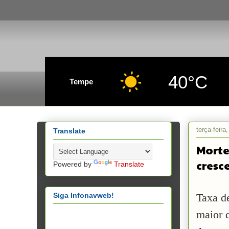
40°C
Tempe
terça-feira
Translate
Morte
cresc
Powered by
Translate
Siga Infonavweb!
Taxa de
maior 