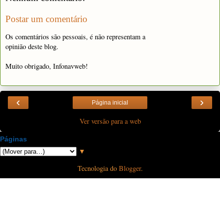
Postar um comentário
Os comentários são pessoais, é não representam a
opinião deste blog.
Muito obrigado, Infonavweb!
‹
›
Página inicial
Ver versão para a web
Páginas
▼
Tecnologia do
Blogger
.