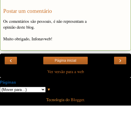
Postar um comentário
Os comentários são pessoais, é não representam a
opinião deste blog.
Muito obrigado, Infonavweb!
‹
›
Página inicial
Ver versão para a web
Páginas
▼
Tecnologia do
Blogger
.