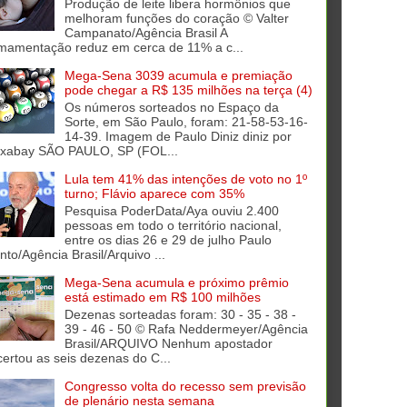
Produção de leite libera hormônios que
melhoram funções do coração © Valter
Campanato/Agência Brasil A
mamentação reduz em cerca de 11% a c...
Mega-Sena 3039 acumula e premiação
pode chegar a R$ 135 milhões na terça (4)
Os números sorteados no Espaço da
Sorte, em São Paulo, foram: 21-58-53-16-
14-39. Imagem de Paulo Diniz diniz por
ixabay SÃO PAULO, SP (FOL...
Lula tem 41% das intenções de voto no 1º
turno; Flávio aparece com 35%
Pesquisa PoderData/Aya ouviu 2.400
pessoas em todo o território nacional,
entre os dias 26 e 29 de julho Paulo
into/Agência Brasil/Arquivo ...
Mega-Sena acumula e próximo prêmio
está estimado em R$ 100 milhões
Dezenas sorteadas foram: 30 - 35 - 38 -
39 - 46 - 50 © Rafa Neddermeyer/Agência
Brasil/ARQUIVO Nenhum apostador
certou as seis dezenas do C...
Congresso volta do recesso sem previsão
de plenário nesta semana