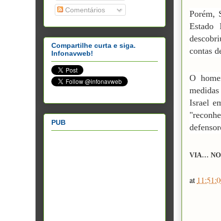
Comentários
Porém, S
Estado 
descobr
Compartilhe curta e siga.
contas d
Infonavweb!
O homem
medidas
Israel e
"reconh
PUB
defensore
VIA… NO
at
11:51:0