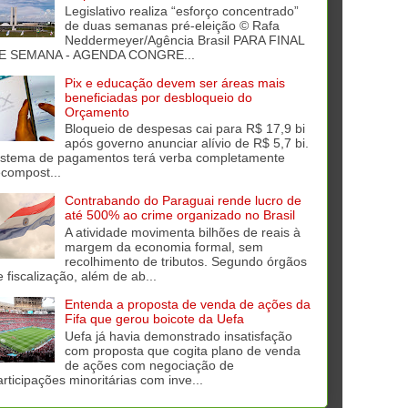
Legislativo realiza “esforço concentrado”
de duas semanas pré-eleição © Rafa
Neddermeyer/Agência Brasil PARA FINAL
E SEMANA - AGENDA CONGRE...
Pix e educação devem ser áreas mais
beneficiadas por desbloqueio do
Orçamento
Bloqueio de despesas cai para R$ 17,9 bi
após governo anunciar alívio de R$ 5,7 bi.
istema de pagamentos terá verba completamente
ecompost...
Contrabando do Paraguai rende lucro de
até 500% ao crime organizado no Brasil
A atividade movimenta bilhões de reais à
margem da economia formal, sem
recolhimento de tributos. Segundo órgãos
e fiscalização, além de ab...
Entenda a proposta de venda de ações da
Fifa que gerou boicote da Uefa
Uefa já havia demonstrado insatisfação
com proposta que cogita plano de venda
de ações com negociação de
articipações minoritárias com inve...