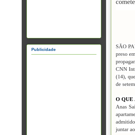
comete
SÃO PA
Publicidade
preso em
propagan
CNN Inte
(14), qu
de setem
O QUE
Anas Sai
apartam
admitido
juntar ao