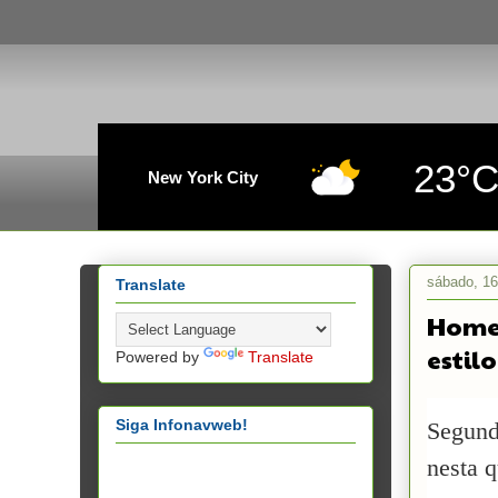
23°
New York City
sábado, 1
Translate
Homem
estil
Powered by
Translate
Siga Infonavweb!
Segund
nesta q