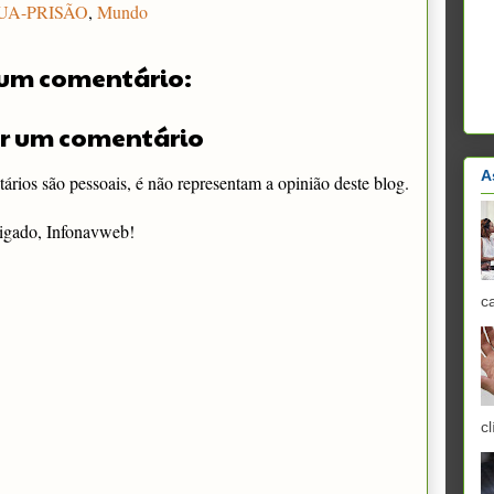
UA-PRISÃO
,
Mundo
um comentário:
r um comentário
A
rios são pessoais, é não representam a opinião deste blog.
igado, Infonavweb!
c
cl