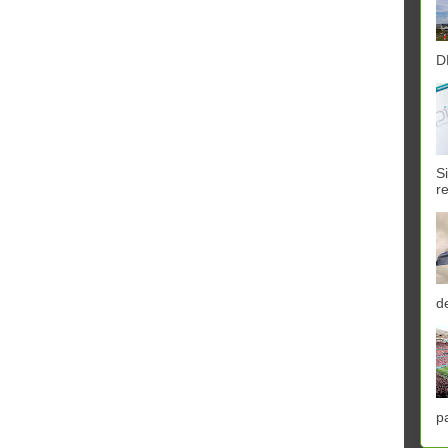
D
S
r
d
p