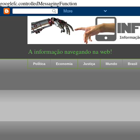
googlefc.controlledMessagingFunction
A informação navegando na web!
Política
Economia
Justiça
Mundo
Brasil