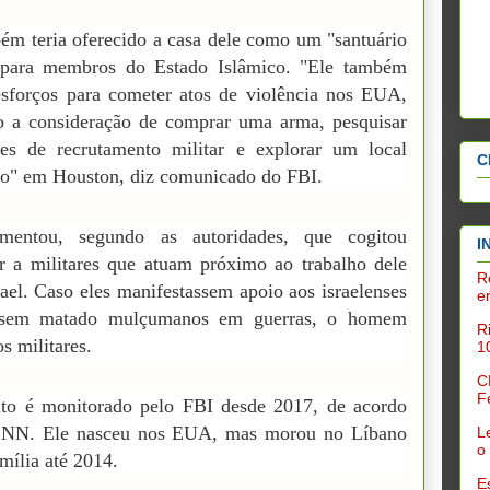
ém teria oferecido a casa dele como um "santuário
 para membros do Estado Islâmico. "Ele também
esforços para cometer atos de violência nos EUA,
o a consideração de comprar uma arma, pesquisar
ões de recrutamento militar e explorar um local
C
co" em Houston, diz comunicado do FBI.
mentou, segundo as autoridades, que cogitou
I
r a militares que atuam próximo ao trabalho dele
R
rael. Caso eles manifestassem apoio aos israelenses
e
ssem matado mulçumanos em guerras, o homem
R
s militares.
1
C
F
ito é monitorado pelo FBI desde 2017, de acordo
NN. Ele nasceu nos EUA, mas morou no Líbano
L
o
mília até 2014.
E