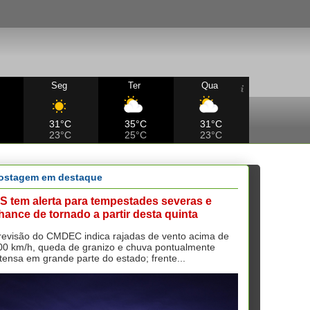
Seg
Ter
Qua
31°C
35°C
31°C
23°C
25°C
23°C
ostagem em destaque
S tem alerta para tempestades severas e
hance de tornado a partir desta quinta
revisão do CMDEC indica rajadas de vento acima de
00 km/h, queda de granizo e chuva pontualmente
ntensa em grande parte do estado; frente...