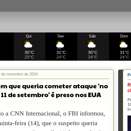
Qui
Sex
Sáb
Dom
C
30°C
31°C
30°C
31°C
23°C
24°C
24°C
24°C
6 de novembro de 2024
P
 que queria cometer ataque 'no
R
c
o 11 de setembro' é preso nos EUA
P
1
i
o a CNN Internacional, o FBI informou,
uinta-feira (14), que o suspeito queria