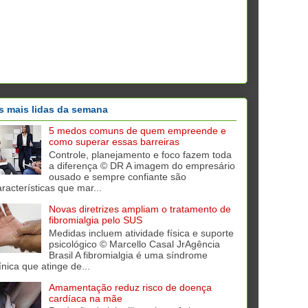
s mais lidas da semana
5 medos comuns de quem empreende e
como superar essas barreiras
Controle, planejamento e foco fazem toda
a diferença © DR A imagem do empresário
ousado e sempre confiante são
aracterísticas que mar...
Novas diretrizes ampliam o tratamento de
fibromialgia pelo SUS
Medidas incluem atividade física e suporte
psicológico © Marcello Casal JrAgência
Brasil A fibromialgia é uma síndrome
ínica que atinge de...
Amamentação reduz risco de doença
cardíaca na mãe