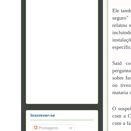
Ele tamb
seguro"
relatou 
incluind
instalaç
específi
Said co
pergunta
sobre Is
ou tive
mataria o
O suspe
Inscrever-se
com a C
com a fa
Postagens