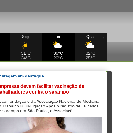
Seg
Ter
Qua
31°C
36°C
32°C
24°C
26°C
25°C
ostagem em destaque
mpresas devem facilitar vacinação de
rabalhadores contra o sarampo
ecomendação é da Associação Nacional de Medicina
o Trabalho © Divulgação Após o registro de 16 casos
e sarampo em São Paulo , a Associaçã...