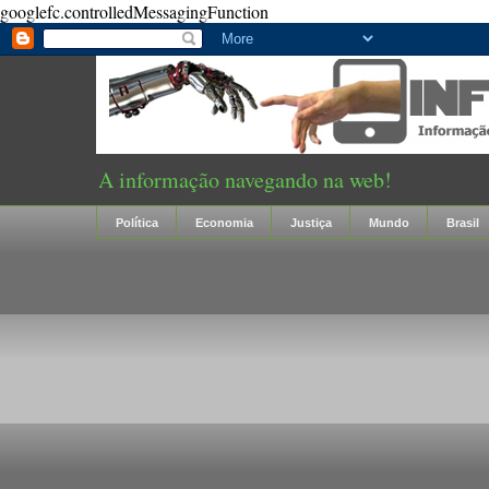
googlefc.controlledMessagingFunction
A informação navegando na web!
Política
Economia
Justiça
Mundo
Brasil