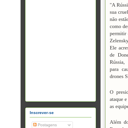
"A Rússi
sua crue
não estã
como des
permitir
Zelensk
Ele acre
de Done
Rússia,
para ca
drones S
O presi
ataque e
as equip
Inscrever-se
Além do
Postagens