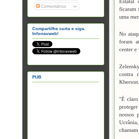
Estatal
Comentários
ficaram 
uma men
Compartilhe curta e siga.
No ataqu
Infonavweb!
foram a
center e 
Zelensk
contra 
PUB
Kherson
"É claro
proteger
nossos p
Ucrânia
chamam a