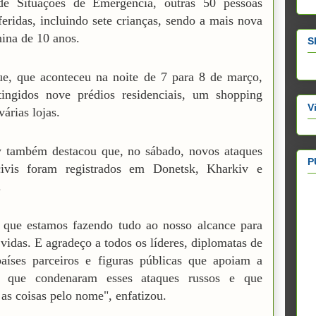
 de Situações de Emergência, outras 50 pessoas
feridas, incluindo sete crianças, sendo a mais nova
ina de 10 anos.
S
e, que aconteceu na noite de 7 para 8 de março,
tingidos nove prédios residenciais, um shopping
V
várias lojas.
y também destacou que, no sábado, novos ataques
P
civis foram registrados em Donetsk, Kharkiv e
.
 que estamos fazendo tudo ao nosso alcance para
 vidas. E agradeço a todos os líderes, diplomatas de
aíses parceiros e figuras públicas que apoiam a
, que condenaram esses ataques russos e que
s coisas pelo nome", enfatizou.