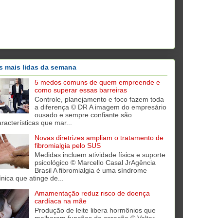
s mais lidas da semana
5 medos comuns de quem empreende e
como superar essas barreiras
Controle, planejamento e foco fazem toda
a diferença © DR A imagem do empresário
ousado e sempre confiante são
aracterísticas que mar...
Novas diretrizes ampliam o tratamento de
fibromialgia pelo SUS
Medidas incluem atividade física e suporte
psicológico © Marcello Casal JrAgência
Brasil A fibromialgia é uma síndrome
ínica que atinge de...
Amamentação reduz risco de doença
cardíaca na mãe
Produção de leite libera hormônios que
melhoram funções do coração © Valter