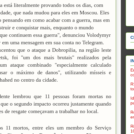
a está literalmente provando todos os dias, com
ldade, que nada mudou para eles em Moscou. Eles
o pensando em como acabar com a guerra, mas em
truir e conquistar mais, enquanto o mundo
 que continuem essa guerra", denunciou Volodymyr
C
y em uma mensagem em sua conta no Telegram.
scentou que o ataque a Dobropilia, na região leste
tsk, foi "um dos mais brutais" realizados pela
I
 um ataque combinado "especialmente calculado
E
usar o máximo de danos", utilizando mísseis e
c
hahed no centro da cidade.
R
t
dente lembrou que 11 pessoas foram mortas no
I
p
 que o segundo impacto ocorreu justamente quando
es de resgate começavam a trabalhar no local.
R
e
R
s 11 mortos, entre eles um membro do Serviço
1