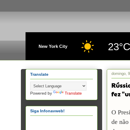
23°
New York City
domingo, 9
Translate
Rússi
fez "
Powered by
Translate
Siga Infonavweb!
O Pres
de não