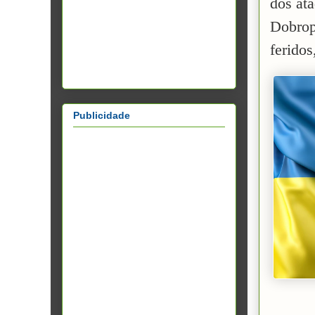
dos at
Dobrop
feridos
Publicidade