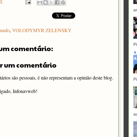
0
a
undo
,
VOLODYMYR ZELENSKY
P
um comentário:
r um comentário
rios são pessoais, é não representam a opinião deste blog.
P
igado, Infonavweb!
a