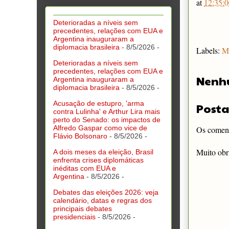
at
12:35:0
Deterioradas a níveis sem
precedentes, relações com EUA e
Argentina inauguraram a
diplomacia brasileira
- 8/5/2026
-
Labels:
M
Deterioradas a níveis sem
precedentes, relações com EUA e
Nenh
Argentina inauguraram a
diplomacia brasileira
- 8/5/2026
-
Acusação de estupro, 'arma
Posta
contra Lulinha' e Arthur Lira mais
perto do Senado: os impactos de
Alfredo Gaspar como vice de
Os comentá
Flávio Bolsonaro
- 8/5/2026
-
Muito obr
A dois meses da eleição, Brasil
enfrenta crises diplomáticas
inéditas com EUA e
Argentina
- 8/5/2026
-
Debates das eleições 2026: veja
calendário, datas e regras dos
principais debates
presidenciais
- 8/5/2026
-