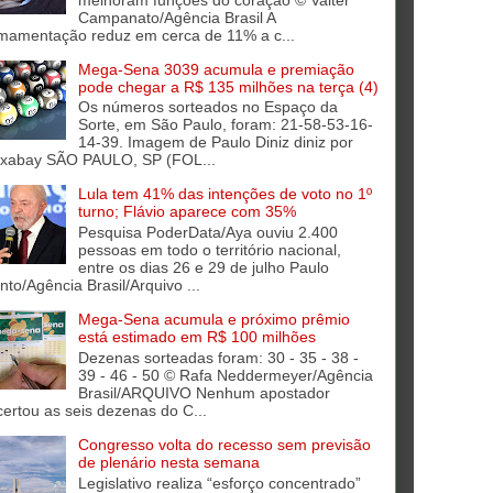
Campanato/Agência Brasil A
mamentação reduz em cerca de 11% a c...
Mega-Sena 3039 acumula e premiação
pode chegar a R$ 135 milhões na terça (4)
Os números sorteados no Espaço da
Sorte, em São Paulo, foram: 21-58-53-16-
14-39. Imagem de Paulo Diniz diniz por
ixabay SÃO PAULO, SP (FOL...
Lula tem 41% das intenções de voto no 1º
turno; Flávio aparece com 35%
Pesquisa PoderData/Aya ouviu 2.400
pessoas em todo o território nacional,
entre os dias 26 e 29 de julho Paulo
into/Agência Brasil/Arquivo ...
Mega-Sena acumula e próximo prêmio
está estimado em R$ 100 milhões
Dezenas sorteadas foram: 30 - 35 - 38 -
39 - 46 - 50 © Rafa Neddermeyer/Agência
Brasil/ARQUIVO Nenhum apostador
certou as seis dezenas do C...
Congresso volta do recesso sem previsão
de plenário nesta semana
Legislativo realiza “esforço concentrado”