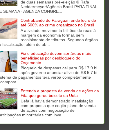
de duas semanas pré-eleição © Rafa
Neddermeyer/Agência Brasil PARA FINAL
E SEMANA - AGENDA CONGRE...
Contrabando do Paraguai rende lucro de
até 500% ao crime organizado no Brasil
A atividade movimenta bilhões de reais à
margem da economia formal, sem
recolhimento de tributos. Segundo órgãos
e fiscalização, além de ab...
Pix e educação devem ser áreas mais
beneficiadas por desbloqueio do
Orçamento
Bloqueio de despesas cai para R$ 17,9 bi
após governo anunciar alívio de R$ 5,7 bi.
istema de pagamentos terá verba completamente
ecompost...
Entenda a proposta de venda de ações da
Fifa que gerou boicote da Uefa
Uefa já havia demonstrado insatisfação
com proposta que cogita plano de venda
de ações com negociação de
articipações minoritárias com inve...