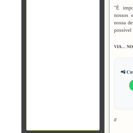
"É impo
nossos 
nossa de
possível
VIA… NO
📲 Cur
//