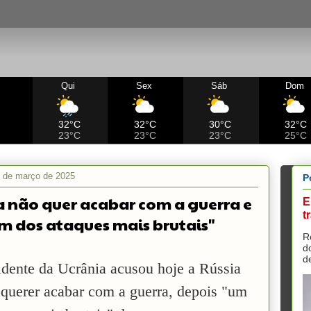
Qui
Sex
Sáb
Dom
C
32°C
32°C
30°C
32°C
23°C
23°C
23°C
25°C
 de março de 2025
P
a não quer acabar com a guerra e
E
t
um dos ataques mais brutais"
R
d
d
idente da Ucrânia acusou hoje a Rússia
 querer acabar com a guerra, depois "um