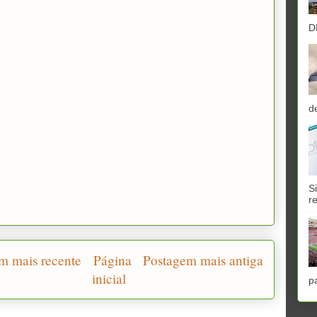
D
d
S
r
m mais recente
Página
Postagem mais antiga
inicial
p