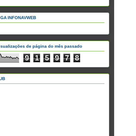
IGA INFONAVWEB
isualizações de página do mês passado
9
1
5
9
7
8
UB