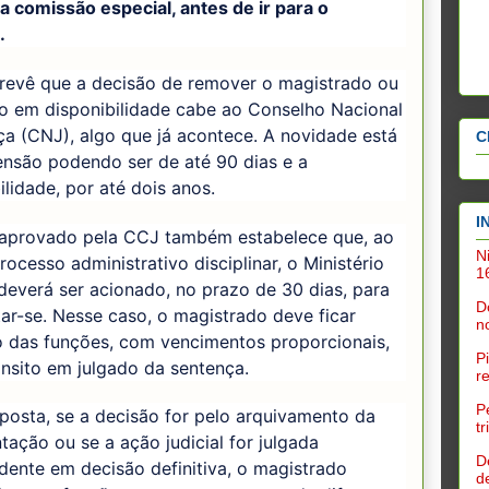
 comissão especial, antes de ir para o
.
revê que a decisão de remover o magistrado ou
lo em disponibilidade cabe ao Conselho Nacional
ça (CNJ), algo que já acontece. A novidade está
C
ensão podendo ser de até 90 dias e a
ilidade, por até dois anos.
I
 aprovado pela CCJ também estabelece que, ao
N
rocesso administrativo disciplinar, o Ministério
1
deverá ser acionado, no prazo de 30 dias, para
D
ar-se. Nesse caso, o magistrado deve ficar
n
o das funções, com vencimentos proporcionais,
P
ânsito em julgado da sentença.
r
P
posta, se a decisão for pelo arquivamento da
t
tação ou se a ação judicial for julgada
D
ente em decisão definitiva, o magistrado
d