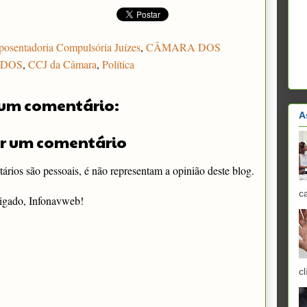
osentadoria Compulsória Juízes
,
CÂMARA DOS
ADOS
,
CCJ da Câmara
,
Política
um comentário:
A
r um comentário
rios são pessoais, é não representam a opinião deste blog.
c
igado, Infonavweb!
cl