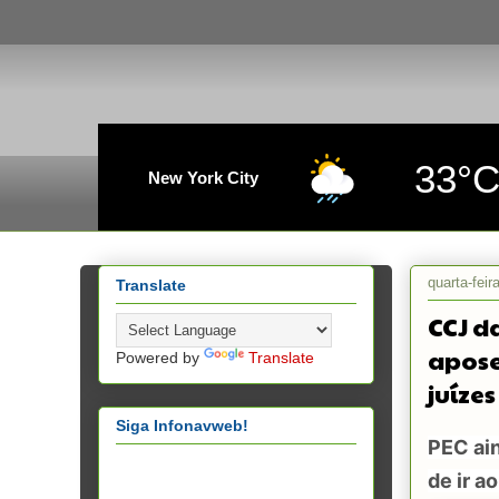
33°
New York City
quarta-feir
Translate
CCJ d
apose
Powered by
Translate
juízes
Siga Infonavweb!
PEC ai
de ir a