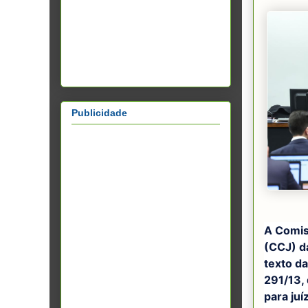
Publicidade
A Comis
(CCJ) d
texto d
291/13,
para ju