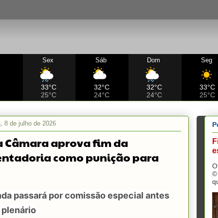
Sex
Sáb
Dom
Seg
C
33°C
32°C
32°C
33°C
25°C
24°C
24°C
25°C
a, 8 de julho de 2026
P
a Câmara aprova fim da
F
e
ntadoria como punição para
O
©
q
nda passará por comissão especial antes
o plenário