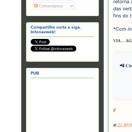
retorna
Comentários
das ver
fins do 
Compartilhe curta e siga.
*Com in
Infonavweb!
VIA… AG
📲 Cur
PUB
//
at
21:40:0