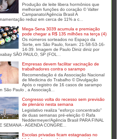
Produção de leite libera hormônios que
melhoram funções do coração © Valter
Campanato/Agência Brasil A
mamentação reduz em cerca de 11% a c...
Mega-Sena 3039 acumula e premiação
pode chegar a R$ 135 milhões na terça (4)
Os números sorteados no Espaço da
Sorte, em São Paulo, foram: 21-58-53-16-
14-39. Imagem de Paulo Diniz diniz por
ixabay SÃO PAULO, SP (FOL...
Empresas devem facilitar vacinação de
trabalhadores contra o sarampo
Recomendação é da Associação Nacional
de Medicina do Trabalho © Divulgação
Após o registro de 16 casos de sarampo
m São Paulo , a Associaçã...
Congresso volta do recesso sem previsão
de plenário nesta semana
Legislativo realiza “esforço concentrado”
de duas semanas pré-eleição © Rafa
Neddermeyer/Agência Brasil PARA FINAL
E SEMANA - AGENDA CONGRE...
Escolas privadas ficam estagnadas no