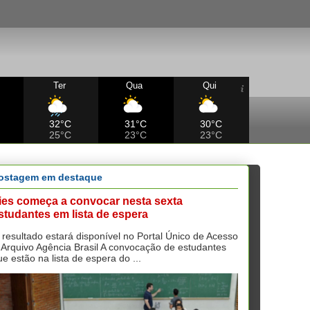
Ter
Qua
Qui
32°C
31°C
30°C
25°C
23°C
23°C
ostagem em destaque
ies começa a convocar nesta sexta
studantes em lista de espera
 resultado estará disponível no Portal Único de Acesso
 Arquivo Agência Brasil A convocação de estudantes
ue estão na lista de espera do ...