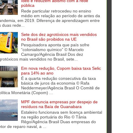
Ideb e reduzem abismo com a rede
pública
Rede particular retrocedeu no ensino
médio em relação ao período de antes da
andemia, em 2019. Diferença de aprendizagem entre
s duas rede...
Sete dos dez agrotóxicos mais vendidos
no Brasil são proibidos na UE
Pesquisadora aponta que país sofre
“colonialismo químico” © Marcelo
Camargo/Agência Brasil Dos dez
grotóxicos mais vendidos no Brasil, sete...
Em nova redução, Copom baixa taxa Selic
para 14% ao ano
É a quarta redução consecutiva da taxa
básica de juros da economia © Rafa
Neddermeyer/Agência Brasil O Comitê de
olítica Monetária (Copom) ...
MPF denuncia empresas por despejo de
resíduos na Baía de Guanabara
Estaleiro funcionava sem licença ambiental
na região portuária do Rio © Tânia
Rêgo/Agência Brasil Duas empresas do
tor de reparo naval, a ...