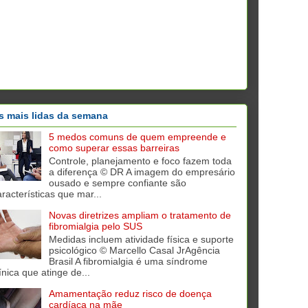
s mais lidas da semana
5 medos comuns de quem empreende e
como superar essas barreiras
Controle, planejamento e foco fazem toda
a diferença © DR A imagem do empresário
ousado e sempre confiante são
aracterísticas que mar...
Novas diretrizes ampliam o tratamento de
fibromialgia pelo SUS
Medidas incluem atividade física e suporte
psicológico © Marcello Casal JrAgência
Brasil A fibromialgia é uma síndrome
ínica que atinge de...
Amamentação reduz risco de doença
cardíaca na mãe