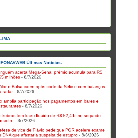
LIMA
NFONAVWEB Últimas Notícias.
inguém acerta Mega-Sena; prêmio acumula para R$
65 milhões
- 8/7/2026
ólar e Bolsa caem após corte da Selic e com balanços
o radar
- 8/7/2026
ix amplia participação nos pagamentos em bares e
estaurantes
- 8/7/2026
etrobras tem lucro líquido de R$ 52,4 bi no segundo
rimestre
- 8/7/2026
efesa de vice de Flávio pede que PGR acelere exame
e DNA que afastaria suspeita de estupro
- 8/6/2026