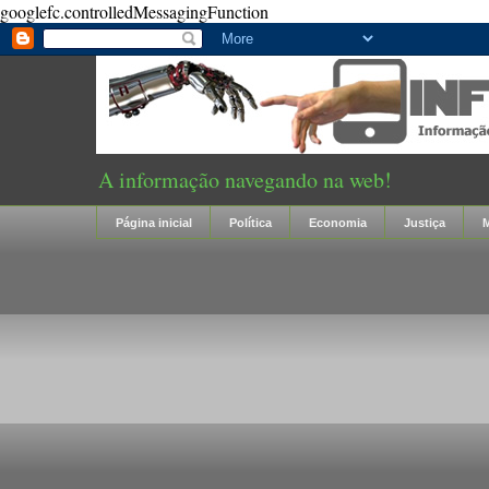
googlefc.controlledMessagingFunction
A informação navegando na web!
Página inicial
Política
Economia
Justiça