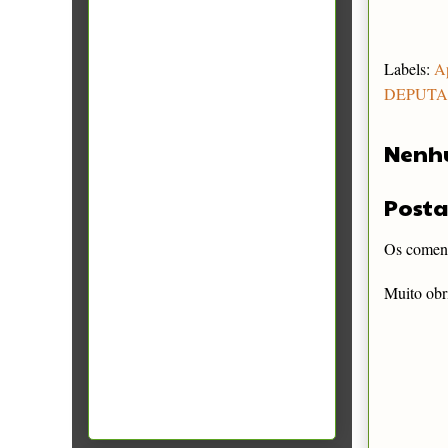
Labels:
Ap
DEPUT
Nenh
Posta
Os comentá
Muito obr