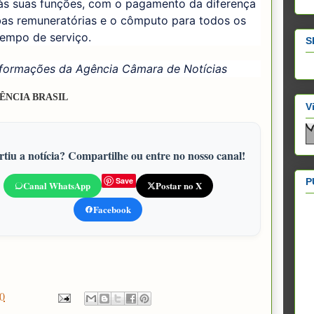
 às suas funções, com o pagamento da diferença
bas remuneratórias e o cômputo para todos os
tempo de serviço.
S
formações da Agência Câmara de Notícias
ÊNCIA BRASIL
V
tiu a notícia? Compartilhe ou entre no nosso canal!
Save
P
Canal WhatsApp
Postar no X
Facebook
0