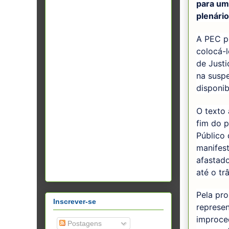
para uma
plenário
A PEC p
colocá-
de Justi
na susp
disponib
O texto
fim do p
Público 
manifest
afastad
até o tr
Pela pro
Inscrever-se
represen
improced
Postagens