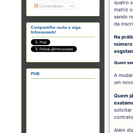
quatro 
Comentários
matriz o
sendo nu
da inscr
Compartilhe curta e siga.
Infonavweb!
Na práti
número 
esgotam
Quem ser
PUB
A mudan
um novo
Quem já
exatam
solicita
contrat
Além di