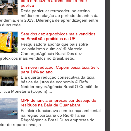
Ideb e reduzem abismo com a rede
pública
Rede particular retrocedeu no ensino
médio em relação ao período de antes da
andemia, em 2019. Diferença de aprendizagem entre
s duas rede...
Sete dos dez agrotóxicos mais vendidos
no Brasil são proibidos na UE
Pesquisadora aponta que país sofre
“colonialismo químico” © Marcelo
Camargo/Agência Brasil Dos dez
grotóxicos mais vendidos no Brasil, sete...
Em nova redução, Copom baixa taxa Selic
para 14% ao ano
É a quarta redução consecutiva da taxa
básica de juros da economia © Rafa
Neddermeyer/Agência Brasil O Comitê de
olítica Monetária (Copom) ...
MPF denuncia empresas por despejo de
resíduos na Baía de Guanabara
Estaleiro funcionava sem licença ambiental
na região portuária do Rio © Tânia
Rêgo/Agência Brasil Duas empresas do
tor de reparo naval, a ...