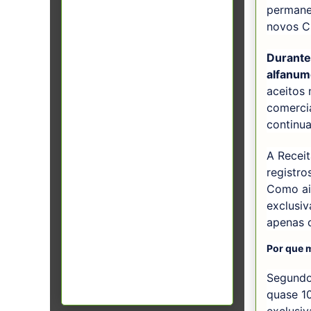
permane
novos C
Durante
alfanumé
aceitos 
comercia
continua
A Recei
registro
Como ai
exclusi
apenas 
Por que 
Segundo 
quase 1