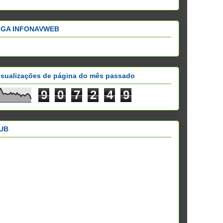
IGA INFONAVWEB
isualizações de página do mês passado
9
0
7
2
4
9
UB