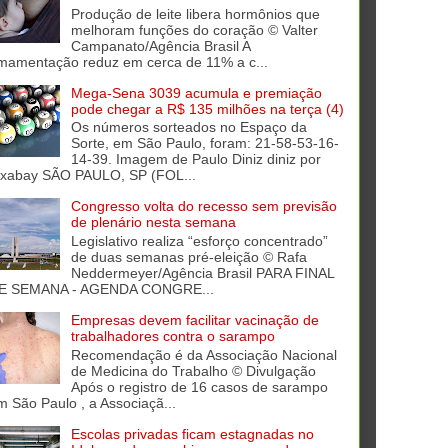
Produção de leite libera hormônios que
melhoram funções do coração © Valter
Campanato/Agência Brasil A
mamentação reduz em cerca de 11% a c...
Mega-Sena 3039 acumula e premiação
pode chegar a R$ 135 milhões na terça (4)
Os números sorteados no Espaço da
Sorte, em São Paulo, foram: 21-58-53-16-
14-39. Imagem de Paulo Diniz diniz por
ixabay SÃO PAULO, SP (FOL...
Congresso volta do recesso sem previsão
de plenário nesta semana
Legislativo realiza “esforço concentrado”
de duas semanas pré-eleição © Rafa
Neddermeyer/Agência Brasil PARA FINAL
E SEMANA - AGENDA CONGRE...
Empresas devem facilitar vacinação de
trabalhadores contra o sarampo
Recomendação é da Associação Nacional
de Medicina do Trabalho © Divulgação
Após o registro de 16 casos de sarampo
m São Paulo , a Associaçã...
Escolas privadas ficam estagnadas no