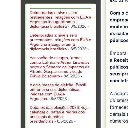
exclusiv
Com o c
Deterioradas a níveis sem
precedentes, relações com EUA e
empresa
Argentina inauguraram a
muito ma
diplomacia brasileira
- 8/5/2026
-
os cada
Deterioradas a níveis sem
precedentes, relações com EUA e
públicos
Argentina inauguraram a
diplomacia brasileira
- 8/5/2026
-
Embora 
Acusação de estupro, 'arma
a
Recei
contra Lulinha' e Arthur Lira mais
público
perto do Senado: os impactos de
Alfredo Gaspar como vice de
seus pr
Flávio Bolsonaro
- 8/5/2026
-
com let
A dois meses da eleição, Brasil
enfrenta crises diplomáticas
A adapta
inéditas com EUA e
Argentina
- 8/5/2026
-
de emiss
fornece
Debates das eleições 2026: veja
calendário, datas e regras dos
demais 
principais debates
números
presidenciais
- 8/5/2026
-