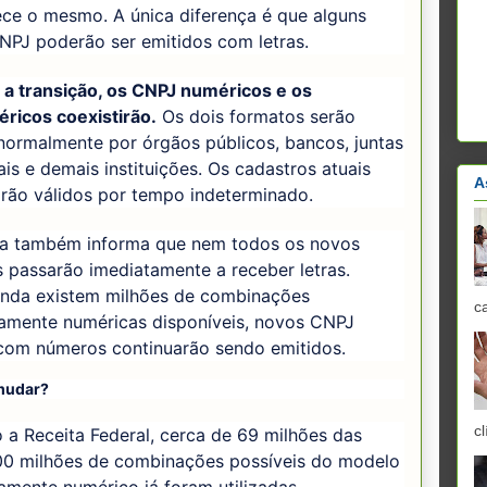
ce o mesmo. A única diferença é que alguns
NPJ poderão ser emitidos com letras.
 a transição, os CNPJ numéricos e os
ricos coexistirão.
Os dois formatos serão
normalmente por órgãos públicos, bancos, juntas
is e demais instituições. Os cadastros atuais
A
rão válidos por tempo indeterminado.
ta também informa que nem todos os novos
s passarão imediatamente a receber letras.
nda existem milhões de combinações
c
vamente numéricas disponíveis, novos CNPJ
com números continuarão sendo emitidos.
mudar?
cl
a Receita Federal, cerca de 69 milhões das
00 milhões de combinações possíveis do modelo