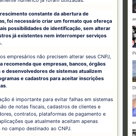
amente numérico já foram utilizadas.
rescimento constante da abertura de
a
s, foi necessário criar um formato que ofereça
is possibilidades de identificação, sem alterar
stros já existentes nem interromper serviços
.
P
os empresários não precisem alterar seus CNPJ,
ta recomenda que empresas, bancos, órgãos
s e desenvolvedores de sistemas atualizem
ogramas e cadastros para aceitar inscrições
ras
.
D
ção é importante para evitar falhas em sistemas
ão de notas fiscais, cadastros de clientes e
dores, contratos, plataformas de pagamento e
aplicações que atualmente aceitam apenas
e
 no campo destinado ao CNPJ.