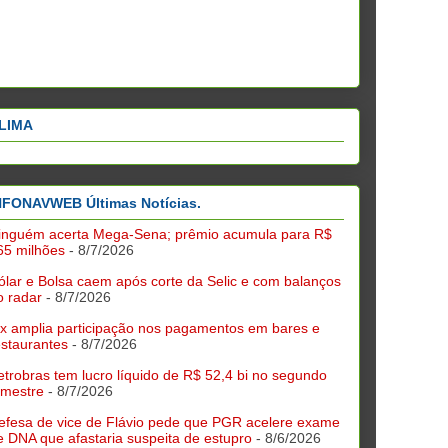
LIMA
NFONAVWEB Últimas Notícias.
inguém acerta Mega-Sena; prêmio acumula para R$
65 milhões
- 8/7/2026
ólar e Bolsa caem após corte da Selic e com balanços
o radar
- 8/7/2026
ix amplia participação nos pagamentos em bares e
estaurantes
- 8/7/2026
etrobras tem lucro líquido de R$ 52,4 bi no segundo
rimestre
- 8/7/2026
efesa de vice de Flávio pede que PGR acelere exame
e DNA que afastaria suspeita de estupro
- 8/6/2026