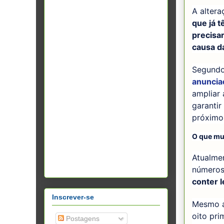
A altera
que já 
precisar
causa d
Segundo
anuncia
ampliar
garanti
próximo
O que m
Atualme
número
conter 
Inscrever-se
Mesmo a
oito pri
Postagens