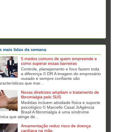
s mais lidas da semana
5 medos comuns de quem empreende e
como superar essas barreiras
Controle, planejamento e foco fazem toda
a diferença © DR A imagem do empresário
ousado e sempre confiante são
aracterísticas que mar...
Novas diretrizes ampliam o tratamento de
fibromialgia pelo SUS
Medidas incluem atividade física e suporte
psicológico © Marcello Casal JrAgência
Brasil A fibromialgia é uma síndrome
ínica que atinge de...
Amamentação reduz risco de doença
cardíaca na mãe