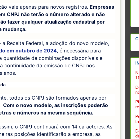
ção vale apenas para novos registros.
Empresas
têm CNPJ não terão o número alterado e não
ão fazer qualquer atualização cadastral por
a mudança.
C
 a Receita Federal, a adoção do novo modelo,
do em outubro de 2024
, é necessária para
 a quantidade de combinações disponíveis e
I
r a continuidade da emissão de CNPJ nos
s anos.
N
1
uda
D
n
nte, todos os CNPJ são formados apenas por
P
s.
Com o novo modelo, as inscrições poderão
r
letras e números na mesma sequência.
P
t
ssim, o CNPJ continuará com 14 caracteres. As
D
meiras posições identificarão a empresa, as
d