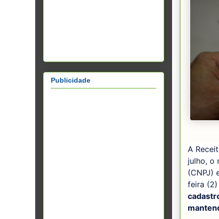
Publicidade
A Receit
julho, o
(CNPJ) e
feira (2
cadastr
mantend