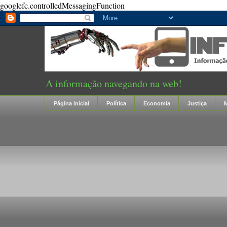
googlefc.controlledMessagingFunction
A informação navegando na web!
Página inicial
Política
Economia
Justiça