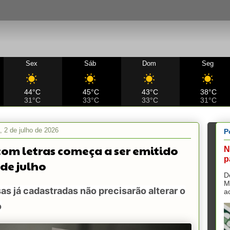
Sex
Sáb
Dom
Seg
44°C
45°C
43°C
38°C
31°C
33°C
33°C
31°C
a, 2 de julho de 2026
P
com letras começa a ser emitido
N
p
 de julho
D
M
s já cadastradas não precisarão alterar o
a
o