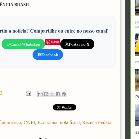
ÊNCIA BRASIL
p
a
tiu a notícia? Compartilhe ou entre no nosso canal!
Save
Canal WhatsApp
Postar no X
Facebook
a
0
P
fanumérico
,
CNPJ
,
Economia
,
nota fiscal
,
Receita Federal
se