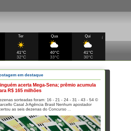
Ter
Qua
Qui
41°C
40°C
41°C
32°C
33°C
30°C
ostagem em destaque
inguém acerta Mega-Sena; prêmio acumula
ara R$ 165 milhões
ezenas sorteadas foram: 16 - 21 - 24 - 31 - 43 - 54 ©
arcello Casal JrAgência Brasil Nenhum apostador
certou as seis dezenas do Concurso ...