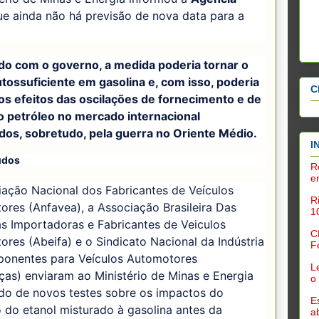
e ainda não há previsão de nova data para a
do com o governo, a medida poderia tornar o
utossuficiente em gasolina e, com isso, poderia
C
os efeitos das oscilações de fornecimento e de
o petróleo no mercado internacional
dos, sobretudo, pela guerra no Oriente Médio.
I
udos
R
e
iação Nacional dos Fabricantes de Veículos
R
res (Anfavea), a Associação Brasileira Das
1
s Importadoras e Fabricantes de Veiculos
C
res (Abeifa) e o Sindicato Nacional da Indústria
F
onentes para Veículos Automotores
L
ças) enviaram ao Ministério de Minas e Energia
o
do de novos testes sobre os impactos do
E
do etanol misturado à gasolina antes da
a