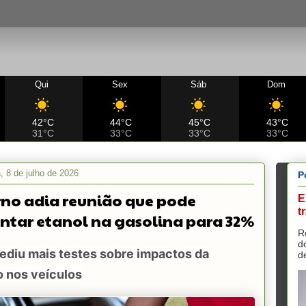
Qui
Sex
Sáb
Dom
42°C
44°C
45°C
43°C
31°C
33°C
33°C
33°C
a, 8 de julho de 2026
P
no adia reunião que pode
E
t
tar etanol na gasolina para 32%
R
d
ediu mais testes sobre impactos da
d
o nos veículos