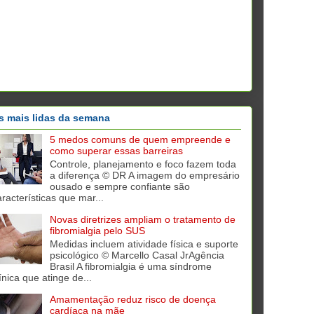
s mais lidas da semana
5 medos comuns de quem empreende e
como superar essas barreiras
Controle, planejamento e foco fazem toda
a diferença © DR A imagem do empresário
ousado e sempre confiante são
aracterísticas que mar...
Novas diretrizes ampliam o tratamento de
fibromialgia pelo SUS
Medidas incluem atividade física e suporte
psicológico © Marcello Casal JrAgência
Brasil A fibromialgia é uma síndrome
ínica que atinge de...
Amamentação reduz risco de doença
cardíaca na mãe