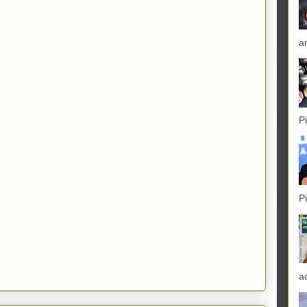
a
P
P
a