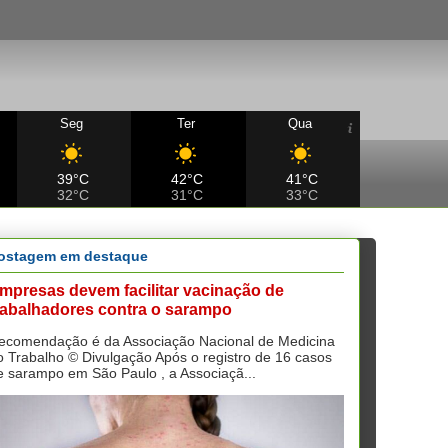
Seg
Ter
Qua
39°C
42°C
41°C
32°C
31°C
33°C
ostagem em destaque
mpresas devem facilitar vacinação de
rabalhadores contra o sarampo
ecomendação é da Associação Nacional de Medicina
o Trabalho © Divulgação Após o registro de 16 casos
e sarampo em São Paulo , a Associaçã...