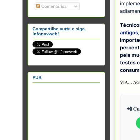
impleme
Comentários
adiamen
Técnico
Compartilhe curta e siga.
antigos
Infonavweb!
importa
percent
pela mud
testes 
consumid
PUB
VIA… AG
📲 Cur