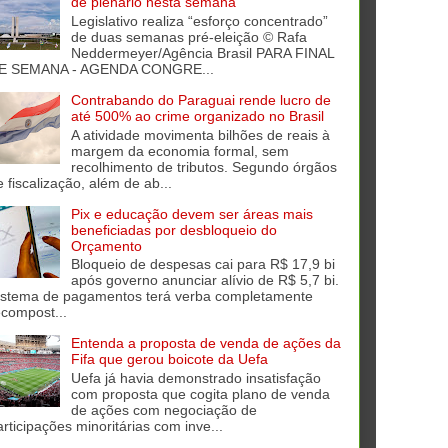
de plenário nesta semana
Legislativo realiza “esforço concentrado”
de duas semanas pré-eleição © Rafa
Neddermeyer/Agência Brasil PARA FINAL
E SEMANA - AGENDA CONGRE...
Contrabando do Paraguai rende lucro de
até 500% ao crime organizado no Brasil
A atividade movimenta bilhões de reais à
margem da economia formal, sem
recolhimento de tributos. Segundo órgãos
e fiscalização, além de ab...
Pix e educação devem ser áreas mais
beneficiadas por desbloqueio do
Orçamento
Bloqueio de despesas cai para R$ 17,9 bi
após governo anunciar alívio de R$ 5,7 bi.
istema de pagamentos terá verba completamente
ecompost...
Entenda a proposta de venda de ações da
Fifa que gerou boicote da Uefa
Uefa já havia demonstrado insatisfação
com proposta que cogita plano de venda
de ações com negociação de
articipações minoritárias com inve...