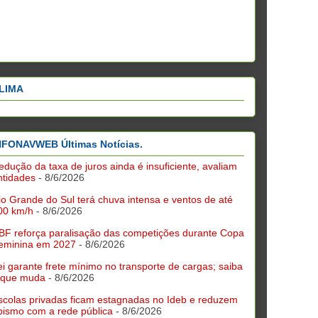
LIMA
NFONAVWEB Últimas Notícias.
edução da taxa de juros ainda é insuficiente, avaliam
ntidades
- 8/6/2026
io Grande do Sul terá chuva intensa e ventos de até
00 km/h
- 8/6/2026
BF reforça paralisação das competições durante Copa
eminina em 2027
- 8/6/2026
ei garante frete mínimo no transporte de cargas; saiba
 que muda
- 8/6/2026
scolas privadas ficam estagnadas no Ideb e reduzem
bismo com a rede pública
- 8/6/2026