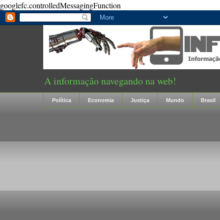
googlefc.controlledMessagingFunction
A informação navegando na web!
Política
Economia
Justiça
Mundo
Brasil