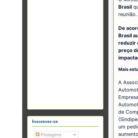
Brasil
qu
reunião.
De acor
Brasil a
reduzir 
preço d
impacta
Mais est
A Assoc
Automoto
Empresa
Automoto
de Comp
(Sindipe
Inscrever-se
um pedi
aumento 
Postagens