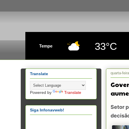
33°C
Tempe
quarta-feir
Translate
Gover
aumen
Powered by
Translate
Setor p
Siga Infonavweb!
decisã