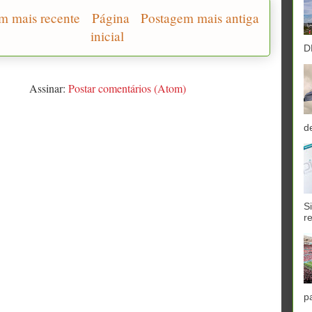
m mais recente
Página
Postagem mais antiga
inicial
D
Assinar:
Postar comentários (Atom)
d
S
r
p