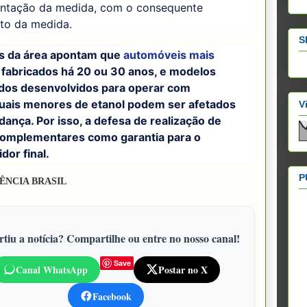
ntação da medida, com o consequente
to da medida.
S
s da área apontam que
automóveis mais
, fabricados há 20 ou 30 anos, e modelos
dos desenvolvidos para operar com
uais menores de etanol podem ser afetados
V
ança. Por isso, a defesa de realização de
complementares como garantia para o
or final.
P
ÊNCIA BRASIL
tiu a notícia? Compartilhe ou entre no nosso canal!
Save
Canal WhatsApp
Postar no X
Facebook