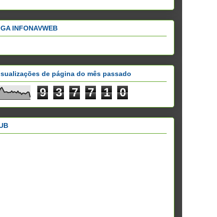
IGA INFONAVWEB
isualizações de página do mês passado
9
3
7
7
1
0
UB