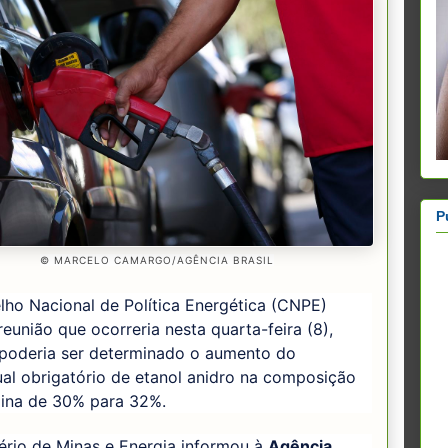
P
© MARCELO CAMARGO/AGÊNCIA BRASIL
ho Nacional de Política Energética (CNPE)
reunião que ocorreria nesta quarta-feira (8),
poderia ser determinado o aumento do
al obrigatório de etanol anidro na composição
lina de 30% para 32%.
ério de Minas e Energia informou à
Agência