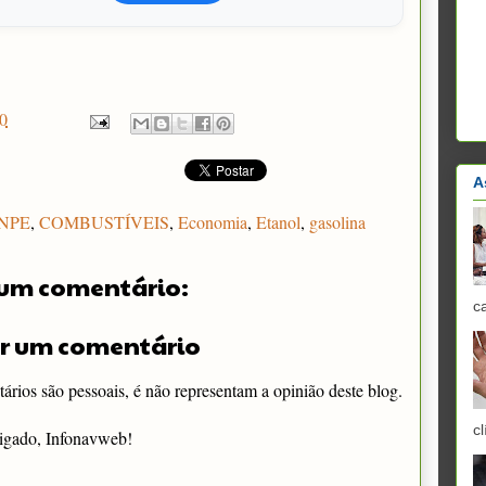
0
A
NPE
,
COMBUSTÍVEIS
,
Economia
,
Etanol
,
gasolina
um comentário:
c
r um comentário
rios são pessoais, é não representam a opinião deste blog.
cl
igado, Infonavweb!