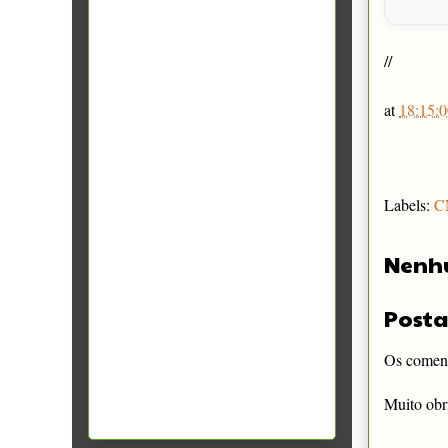
//
at
18:15:0
Labels:
C
Nenh
Posta
Os comentá
Muito obr