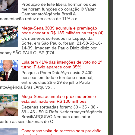
Produção de leite libera hormônios que
melhoram funções do coração © Valter
Campanato/Agência Brasil A
mamentação reduz em cerca de 11% a c...
Mega-Sena 3039 acumula e premiação
pode chegar a R$ 135 milhões na terça (4)
Os números sorteados no Espaço da
Sorte, em São Paulo, foram: 21-58-53-16-
14-39. Imagem de Paulo Diniz diniz por
ixabay SÃO PAULO, SP (FOL...
Lula tem 41% das intenções de voto no 1º
turno; Flávio aparece com 35%
Pesquisa PoderData/Aya ouviu 2.400
pessoas em todo o território nacional,
entre os dias 26 e 29 de julho Paulo
into/Agência Brasil/Arquivo ...
Mega-Sena acumula e próximo prêmio
está estimado em R$ 100 milhões
Dezenas sorteadas foram: 30 - 35 - 38 -
39 - 46 - 50 © Rafa Neddermeyer/Agência
Brasil/ARQUIVO Nenhum apostador
certou as seis dezenas do C...
Congresso volta do recesso sem previsão