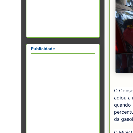
Publicidade
O Consel
adiou a 
quando 
percentu
da gaso
O Minist