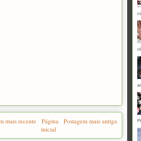
c
cl
a
m mais recente
Página
Postagem mais antiga
P
inicial