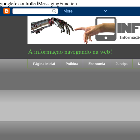
googlefc.controlledMessagingFunction
A informação navegando na web!
Página inicial
Política
Economia
Justiça