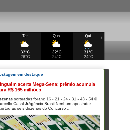
Ter
Qua
Qui
33°C
32°C
31°C
26°C
24°C
24°C
ostagem em destaque
inguém acerta Mega-Sena; prêmio acumula
ara R$ 165 milhões
ezenas sorteadas foram: 16 - 21 - 24 - 31 - 43 - 54 ©
arcello Casal JrAgência Brasil Nenhum apostador
certou as seis dezenas do Concurso ...