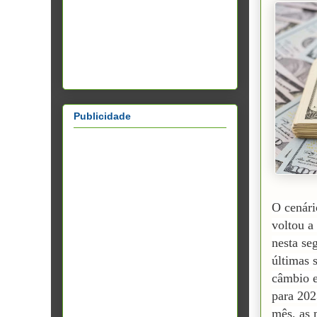
Publicidade
O cenári
voltou a
nesta se
últimas 
câmbio e
para 202
mês, as 