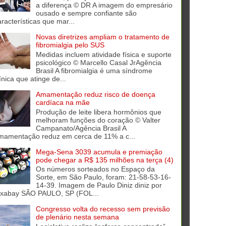
a diferença © DR A imagem do empresário
ousado e sempre confiante são
aracterísticas que mar...
Novas diretrizes ampliam o tratamento de
fibromialgia pelo SUS
Medidas incluem atividade física e suporte
psicológico © Marcello Casal JrAgência
Brasil A fibromialgia é uma síndrome
ínica que atinge de...
Amamentação reduz risco de doença
cardíaca na mãe
Produção de leite libera hormônios que
melhoram funções do coração © Valter
Campanato/Agência Brasil A
mamentação reduz em cerca de 11% a c...
Mega-Sena 3039 acumula e premiação
pode chegar a R$ 135 milhões na terça (4)
Os números sorteados no Espaço da
Sorte, em São Paulo, foram: 21-58-53-16-
14-39. Imagem de Paulo Diniz diniz por
ixabay SÃO PAULO, SP (FOL...
Congresso volta do recesso sem previsão
de plenário nesta semana