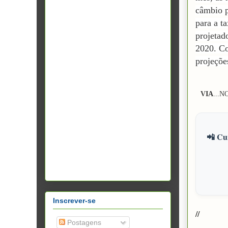
câmbio p
para a t
projetad
2020. Co
projeçõe
VIA
...
NO
📲 Cur
Inscrever-se
//
Postagens