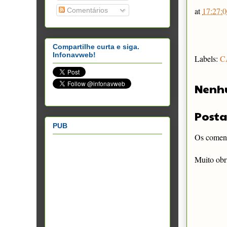
at
17:27:0
Comentários
Compartilhe curta e siga.
Infonavweb!
Labels:
C
Nenh
Posta
PUB
Os comentá
Muito obr