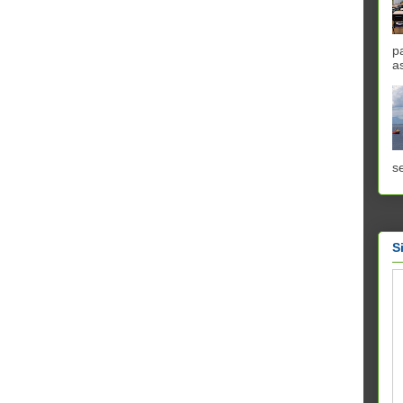
p
a
se
S