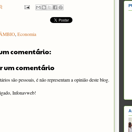
P
0
ÂMBIO
,
Economia
um comentário:
r um comentário
rios são pessoais, é não representam a opinião deste blog.
igado, Infonavweb!
A