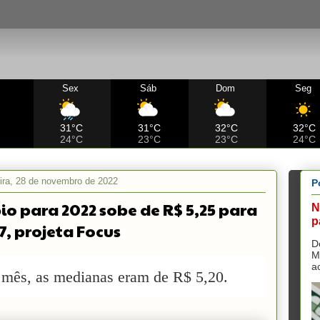
Sex
Sáb
Dom
Seg
C
31°C
31°C
32°C
32°C
24°C
23°C
23°C
24°C
ira, 28 de novembro de 2022
P
o para 2022 sobe de R$ 5,25 para
N
p
7, projeta Focus
D
M
a
mês, as medianas eram de R$ 5,20.