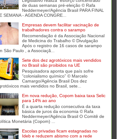
Legislativo realiza “esforço concentrado”
de duas semanas pré-eleição © Rafa
Neddermeyer/Agência Brasil PARA FINAL
E SEMANA - AGENDA CONGRE...
Empresas devem facilitar vacinação de
trabalhadores contra o sarampo
Recomendação é da Associação Nacional
de Medicina do Trabalho © Divulgação
Após o registro de 16 casos de sarampo
m São Paulo , a Associaçã...
Sete dos dez agrotóxicos mais vendidos
no Brasil são proibidos na UE
Pesquisadora aponta que país sofre
“colonialismo químico” © Marcelo
Camargo/Agência Brasil Dos dez
grotóxicos mais vendidos no Brasil, sete...
Em nova redução, Copom baixa taxa Selic
para 14% ao ano
É a quarta redução consecutiva da taxa
básica de juros da economia © Rafa
Neddermeyer/Agência Brasil O Comitê de
olítica Monetária (Copom) ...
Escolas privadas ficam estagnadas no
Ideb e reduzem abismo com a rede