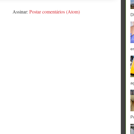
Assinar:
Postar comentários (Atom)
D
e
a
P