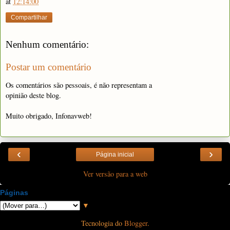
at
12:14:00
Compartilhar
Nenhum comentário:
Postar um comentário
Os comentários são pessoais, é não representam a
opinião deste blog.
Muito obrigado, Infonavweb!
‹
›
Página inicial
Ver versão para a web
Páginas
▼
Tecnologia do
Blogger
.