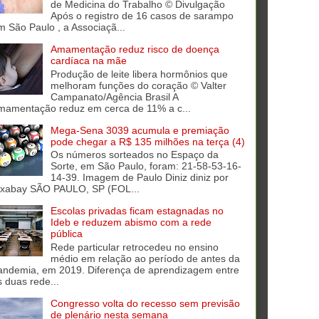
de Medicina do Trabalho © Divulgação
Após o registro de 16 casos de sarampo
m São Paulo , a Associaçã...
Amamentação reduz risco de doença
cardíaca na mãe
Produção de leite libera hormônios que
melhoram funções do coração © Valter
Campanato/Agência Brasil A
mamentação reduz em cerca de 11% a c...
Mega-Sena 3039 acumula e premiação
pode chegar a R$ 135 milhões na terça (4)
Os números sorteados no Espaço da
Sorte, em São Paulo, foram: 21-58-53-16-
14-39. Imagem de Paulo Diniz diniz por
ixabay SÃO PAULO, SP (FOL...
Escolas privadas ficam estagnadas no
Ideb e reduzem abismo com a rede
pública
Rede particular retrocedeu no ensino
médio em relação ao período de antes da
andemia, em 2019. Diferença de aprendizagem entre
s duas rede...
Congresso volta do recesso sem previsão
de plenário nesta semana