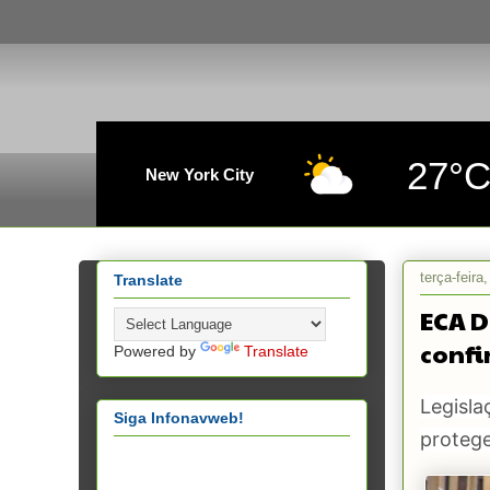
27°
New York City
terça-feir
Translate
ECA D
confi
Powered by
Translate
Legisla
Siga Infonavweb!
protege