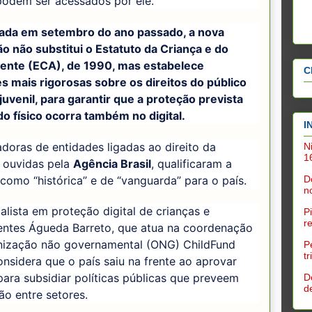
podem ser acessados por ele.
ada em setembro do ano passado, a nova
ão não substitui o Estatuto da Criança e do
ente (ECA), de 1990, mas estabelece
C
es mais rigorosas sobre os direitos do público
juvenil, para garantir que a proteção prevista
o físico ocorra também no digital.
I
doras de entidades ligadas ao direito da
N
1
, ouvidas pela
Agência Brasil
, qualificaram a
 como “histórica” e de “vanguarda” para o país.
D
n
alista em proteção digital de crianças e
P
r
entes Águeda Barreto, que atua na coordenação
nização não governamental (ONG) ChildFund
P
t
considera que o país saiu na frente ao aprovar
para subsidiar políticas públicas que preveem
D
d
ão entre setores.