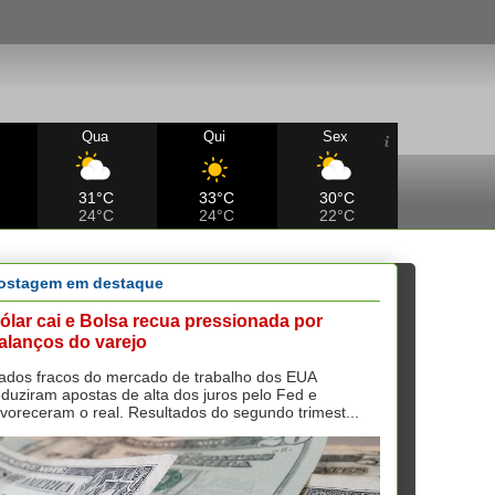
Qua
Qui
Sex
31°C
33°C
30°C
24°C
24°C
22°C
ostagem em destaque
ólar cai e Bolsa recua pressionada por
alanços do varejo
ados fracos do mercado de trabalho dos EUA
eduziram apostas de alta dos juros pelo Fed e
avoreceram o real. Resultados do segundo trimest...