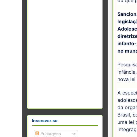
ou que 
Sancion
legislaç
Adolesc
diretriz
infanto-
no mund
Pesquisa
infância
nova lei
A especi
adolesc
da orga
Brasil, 
Inscrever-se
uma lei 
integraç
Postagens