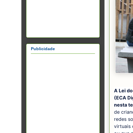
Publicidade
A Lei do
(ECA Di
nesta te
de crian
redes so
virtuais