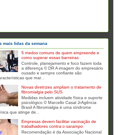
s mais lidas da semana
5 medos comuns de quem empreende e
como superar essas barreiras
Controle, planejamento e foco fazem toda
a diferença © DR A imagem do empresário
ousado e sempre confiante são
aracterísticas que mar...
Novas diretrizes ampliam o tratamento de
fibromialgia pelo SUS
Medidas incluem atividade física e suporte
psicológico © Marcello Casal JrAgência
Brasil A fibromialgia é uma síndrome
ínica que atinge de...
Empresas devem facilitar vacinação de
trabalhadores contra o sarampo
Recomendação é da Associação Nacional