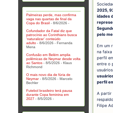
Socieda
2025, 9
Palmeiras perde, mas confirma
idades 
vaga nas quartas de final da
represe
Copa do Brasil
- 8/6/2026
-
Segundo
Cofundador da Fatal diz que
pelo me
patrocínio ao Corinthians busca
'naturalizar' conteúdo
adulto
- 8/6/2026
- Fernanda
Em um r
Mena
na faixa
Confusão em Belém amplia
perfil e
polêmicas de Neymar desde volta
ao Santos
- 8/5/2026
- Klaus
entre o 
Richmond
usuários
O mais novo dia de fúria de
usuário
Neymar
- 8/5/2026
- Marcelo
perfil 
Bechler
Futebol brasileiro terá pausa
A partir
durante Copa feminina em
2027
- 8/5/2026
-
respaldo
Filipe A