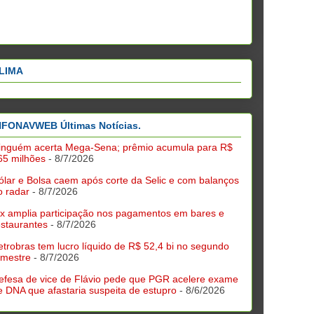
LIMA
NFONAVWEB Últimas Notícias.
inguém acerta Mega-Sena; prêmio acumula para R$
65 milhões
- 8/7/2026
ólar e Bolsa caem após corte da Selic e com balanços
o radar
- 8/7/2026
ix amplia participação nos pagamentos em bares e
estaurantes
- 8/7/2026
etrobras tem lucro líquido de R$ 52,4 bi no segundo
rimestre
- 8/7/2026
efesa de vice de Flávio pede que PGR acelere exame
e DNA que afastaria suspeita de estupro
- 8/6/2026