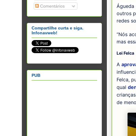
Águeda c
Comentários
outros p
redes so
Compartilhe curta e siga.
Infonavweb!
“Nós ac
mas essa
Lei Felca
A
aprov
influenc
PUB
Felca, p
qual
den
criança
de meno