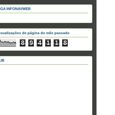
IGA INFONAVWEB
isualizações de página do mês passado
8
9
4
1
1
8
UB