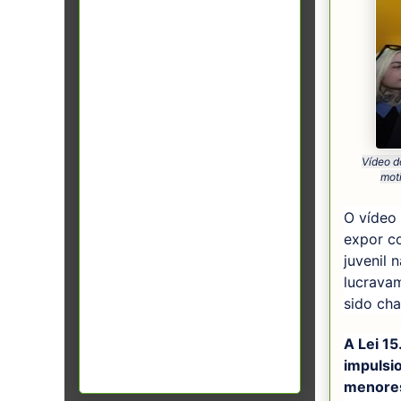
Vídeo d
mot
O vídeo 
expor co
juvenil 
lucravam
sido ch
A Lei 1
impulsi
menores