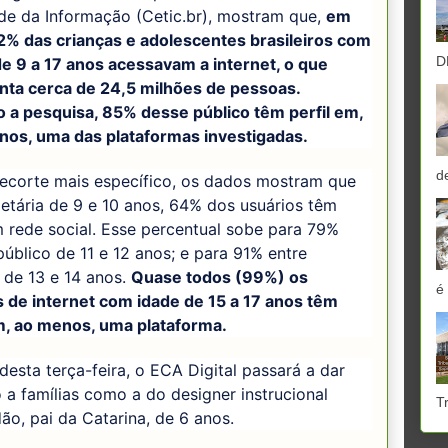
de da Informação (Cetic.br), mostram que,
em
2% das crianças e adolescentes brasileiros com
D
de 9 a 17 anos acessavam a internet, o que
nta cerca de 24,5 milhões de pessoas.
 a pesquisa, 85% desse público têm perfil em,
nos, uma das plataformas investigadas.
d
ecorte mais específico, os dados mostram que
 etária de 9 e 10 anos, 64% dos usuários têm
m rede social. Esse percentual sobe para 79%
público de 11 e 12 anos; e para 91% entre
 de 13 e 14 anos.
Quase todos (99%) os
é
s de internet com idade de 15 a 17 anos têm
em, ao menos, uma plataforma.
 desta terça-feira, o ECA Digital passará a dar
 a famílias como a do designer instrucional
T
dão, pai da Catarina, de 6 anos.