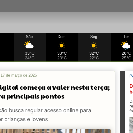
Sáb
Dom
Seg
Ter
C
33°C
33°C
32°C
28°C
24°C
23°C
22°C
25°C
a, 17 de março de 2026
P
igital começa a valer nesta terça;
D
b
ra principais pontos
D
r
ção busca regular acesso online para
f
r crianças e jovens