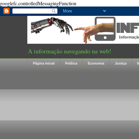
googlefc.controlledMessagingFunction
A informação navegando na web!
Página inicial
Política
Economia
Justiça