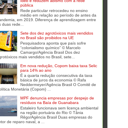
Ideb e reduzem abismo com a rede
pública
Rede particular retrocedeu no ensino
médio em relação ao período de antes da
andemia, em 2019. Diferença de aprendizagem entre
s duas rede...
Sete dos dez agrotóxicos mais vendidos
no Brasil são proibidos na UE
Pesquisadora aponta que país sofre
“colonialismo químico” © Marcelo
Camargo/Agência Brasil Dos dez
grotóxicos mais vendidos no Brasil, sete...
Em nova redução, Copom baixa taxa Selic
para 14% ao ano
É a quarta redução consecutiva da taxa
básica de juros da economia © Rafa
Neddermeyer/Agência Brasil O Comitê de
olítica Monetária (Copom) ...
MPF denuncia empresas por despejo de
resíduos na Baía de Guanabara
Estaleiro funcionava sem licença ambiental
na região portuária do Rio © Tânia
Rêgo/Agência Brasil Duas empresas do
tor de reparo naval, a ...