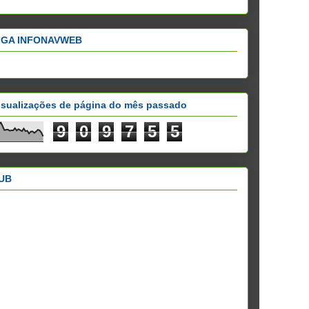
IGA INFONAVWEB
isualizações de página do mês passado
9
0
9
7
5
5
UB