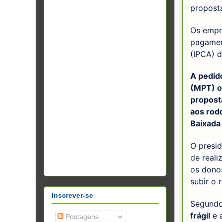
propost
Os empr
pagamen
(IPCA) 
A pedid
(MPT) o
propost
aos rod
Baixada
O presid
de reali
os dono
subir o 
Inscrever-se
Segundo
frágil
e a
Postagens