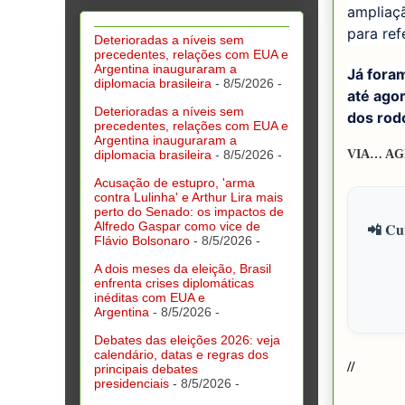
ampliaç
para ref
Deterioradas a níveis sem
precedentes, relações com EUA e
Argentina inauguraram a
Já foram
diplomacia brasileira
- 8/5/2026
-
até ago
Deterioradas a níveis sem
dos rodo
precedentes, relações com EUA e
Argentina inauguraram a
VIA… AG
diplomacia brasileira
- 8/5/2026
-
Acusação de estupro, 'arma
contra Lulinha' e Arthur Lira mais
perto do Senado: os impactos de
📲 Cur
Alfredo Gaspar como vice de
Flávio Bolsonaro
- 8/5/2026
-
A dois meses da eleição, Brasil
enfrenta crises diplomáticas
inéditas com EUA e
Argentina
- 8/5/2026
-
Debates das eleições 2026: veja
calendário, datas e regras dos
//
principais debates
presidenciais
- 8/5/2026
-