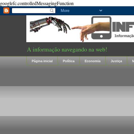
googlefc.controlledMessagingFunction
A informação navegando na web!
Página inicial
Política
Economia
Justiça