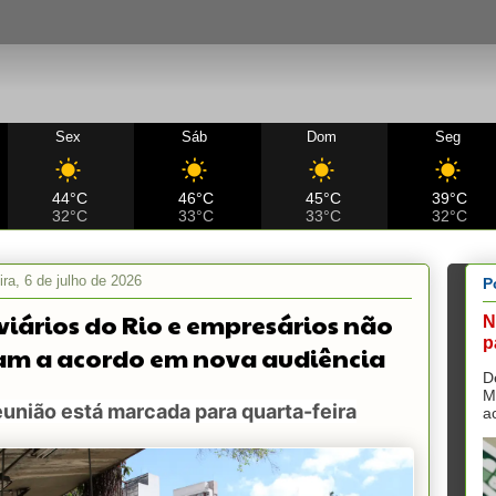
Sex
Sáb
Dom
Seg
44°C
46°C
45°C
39°C
32°C
33°C
33°C
32°C
ra, 6 de julho de 2026
P
iários do Rio e empresários não
N
p
m a acordo em nova audiência
D
M
união está marcada para quarta-feira
a