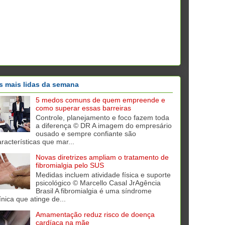
s mais lidas da semana
5 medos comuns de quem empreende e
como superar essas barreiras
Controle, planejamento e foco fazem toda
a diferença © DR A imagem do empresário
ousado e sempre confiante são
aracterísticas que mar...
Novas diretrizes ampliam o tratamento de
fibromialgia pelo SUS
Medidas incluem atividade física e suporte
psicológico © Marcello Casal JrAgência
Brasil A fibromialgia é uma síndrome
ínica que atinge de...
Amamentação reduz risco de doença
cardíaca na mãe