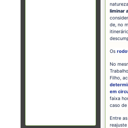
naturez
liminar 
conside
de, no m
itinerár
descump
Os
rodov
No mesmo
Trabalho
Filho, a
determi
em circ
faixa ho
caso de
Entre as
reajuste