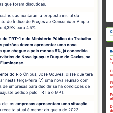
as que foram discutidas.
esários aumentaram a proposta inicial de
to do Índice de Preços ao Consumidor Amplo
de 4,39% para 4,5%.
C
o do TRT-1 e do Ministério Público do Trabalho
s patrões devem apresentar uma nova
a que chegue a pelo menos 5%, já concedida
I
oviários de Nova Iguaçu e Duque de Caxias, na
N
 Fluminense.
1
D
ente do Rio Ônibus, José Gouvea, disse que terá
n
zar nesta terça-feira (7) uma nova reunião com
P
s de empresas para decidir se há condições de
r
reajuste pedido pelo TRT e o MPT.
P
t
 ele, as
empresas apresentam uma situação
D
 receita atual é menor do que a de 2023.
d