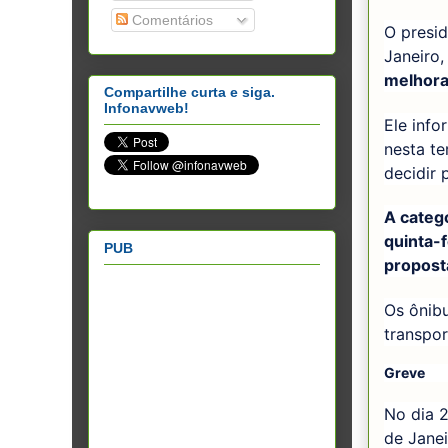
Comentários
O presid
Janeiro,
melhora
Compartilhe curta e siga.
Infonavweb!
Ele inf
nesta te
decidir 
A categ
quinta-
PUB
proposta
Os ônibu
transpo
Greve
No dia 2
de Janei