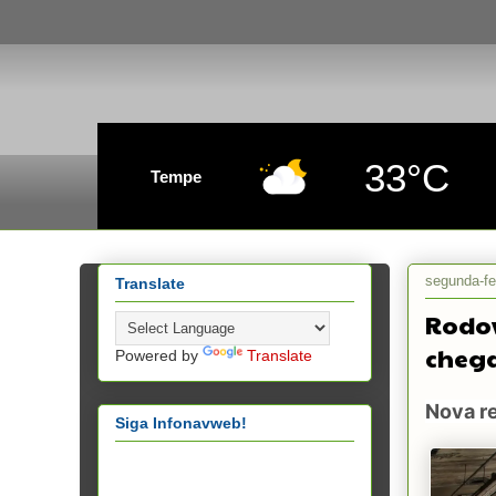
33°C
Tempe
segunda-fei
Translate
Rodov
chega
Powered by
Translate
Nova re
Siga Infonavweb!