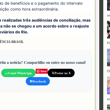
ão de benefícios e o pagamento do intervalo
eição como hora extraordinária.
a
 realizadas três audiências de conciliação, mas
ra não se chegou a um acordo sobre o reajuste
viários do Rio.
ÊNCIA BRASIL
P
tiu a notícia? Compartilhe ou entre no nosso canal!
D
Save
Canal WhatsApp
Postar no X
Facebook
e