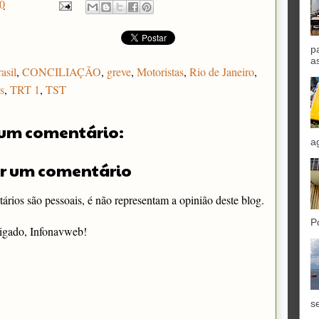
0
p
a
asil
,
CONCILIAÇÃO
,
greve
,
Motoristas
,
Rio de Janeiro
,
s
,
TRT 1
,
TST
um comentário:
a
r um comentário
rios são pessoais, é não representam a opinião deste blog.
P
igado, Infonavweb!
se