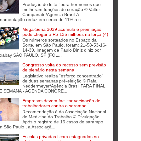
Produção de leite libera hormônios que
melhoram funções do coração © Valter
Campanato/Agência Brasil A
mamentação reduz em cerca de 11% a c...
Mega-Sena 3039 acumula e premiação
pode chegar a R$ 135 milhões na terça (4)
Os números sorteados no Espaço da
Sorte, em São Paulo, foram: 21-58-53-16-
14-39. Imagem de Paulo Diniz diniz por
ixabay SÃO PAULO, SP (FOL...
Congresso volta do recesso sem previsão
de plenário nesta semana
Legislativo realiza “esforço concentrado”
de duas semanas pré-eleição © Rafa
Neddermeyer/Agência Brasil PARA FINAL
E SEMANA - AGENDA CONGRE...
Empresas devem facilitar vacinação de
trabalhadores contra o sarampo
Recomendação é da Associação Nacional
de Medicina do Trabalho © Divulgação
Após o registro de 16 casos de sarampo
m São Paulo , a Associaçã...
Escolas privadas ficam estagnadas no