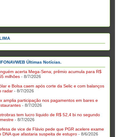
LIMA
NFONAVWEB Últimas Notícias.
inguém acerta Mega-Sena; prêmio acumula para R$
65 milhões
- 8/7/2026
ólar e Bolsa caem após corte da Selic e com balanços
o radar
- 8/7/2026
ix amplia participação nos pagamentos em bares e
estaurantes
- 8/7/2026
etrobras tem lucro líquido de R$ 52,4 bi no segundo
rimestre
- 8/7/2026
efesa de vice de Flávio pede que PGR acelere exame
e DNA que afastaria suspeita de estupro
- 8/6/2026