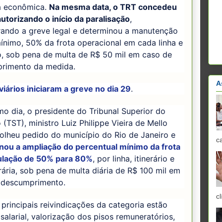
a econômica.
Na mesma data, o TRT concedeu
autorizando o início da paralisação
,
rando a greve legal e determinou a manutenção
ínimo, 50% da frota operacional em cada linha e
io, sob pena de multa de R$ 50 mil em caso de
rimento da medida.
A
iários iniciaram a greve no dia 29
.
 dia, o presidente do Tribunal Superior do
 (TST), ministro Luiz Philippe Vieira de Mello
colheu pedido do município do Rio de Janeiro e
c
nou a ampliação do percentual mínimo da frota
ulação de 50% para 80%
, por linha, itinerário e
rária, sob pena de multa diária de R$ 100 mil em
 descumprimento.
cl
 principais reivindicações da categoria estão
 salarial, valorização dos pisos remuneratórios,