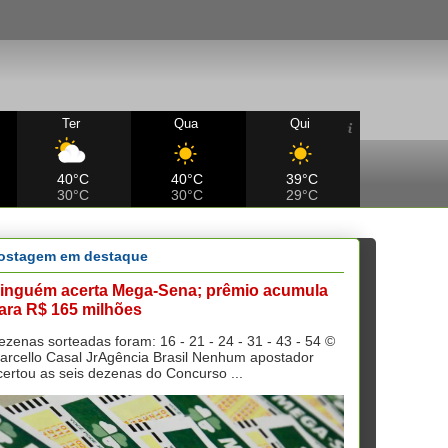
Ter
Qua
Qui
40°C
40°C
39°C
30°C
30°C
29°C
ostagem em destaque
inguém acerta Mega-Sena; prêmio acumula
ara R$ 165 milhões
ezenas sorteadas foram: 16 - 21 - 24 - 31 - 43 - 54 ©
arcello Casal JrAgência Brasil Nenhum apostador
certou as seis dezenas do Concurso ...