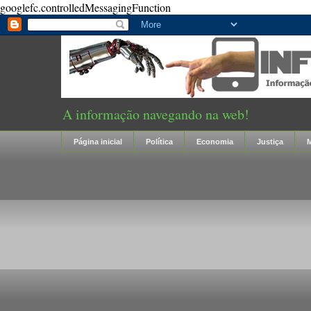
googlefc.controlledMessagingFunction
A informação navegando na web!
Página inicial
Política
Economia
Justiça