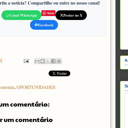
tiu a notícia? Compartilhe ou entre no nosso canal!
Save
Canal WhatsApp
Postar no X
Facebook
0
A
S
conomia
,
OPORTUNIDADES
um comentário:
r um comentário