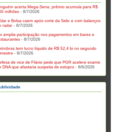
inguém acerta Mega-Sena; prêmio acumula para R$
65 milhões
- 8/7/2026
ólar e Bolsa caem após corte da Selic e com balanços
o radar
- 8/7/2026
ix amplia participação nos pagamentos em bares e
estaurantes
- 8/7/2026
etrobras tem lucro líquido de R$ 52,4 bi no segundo
rimestre
- 8/7/2026
efesa de vice de Flávio pede que PGR acelere exame
e DNA que afastaria suspeita de estupro
- 8/6/2026
ublicidade