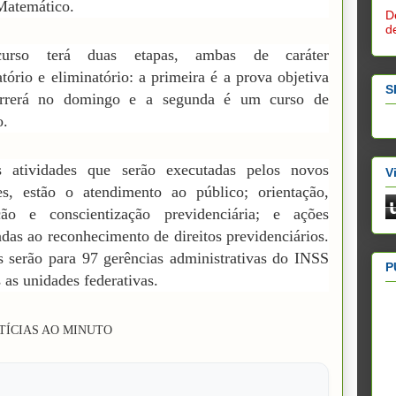
Matemático.
D
d
urso terá duas etapas, ambas de caráter
catório e eliminatório: a primeira é a prova objetiva
S
rrerá no domingo e a segunda é um curso de
o.
s atividades que serão executadas pelos novos
V
es, estão o atendimento ao público; orientação,
ção e conscientização previdenciária; e ações
adas ao reconhecimento de direitos previdenciários.
 serão para 97 gerências administrativas do INSS
P
 as unidades federativas.
OTÍCIAS AO MINUTO