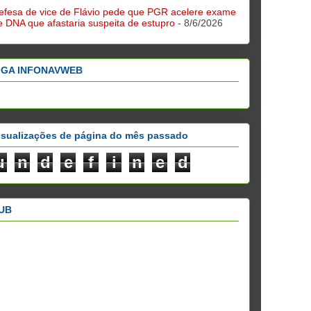
efesa de vice de Flávio pede que PGR acelere exame
e DNA que afastaria suspeita de estupro
- 8/6/2026
IGA INFONAVWEB
isualizações de página do mês passado
u
n
d
e
f
i
n
e
d
UB