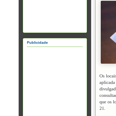
Publicidade
Os locai
aplicada
divulgad
consult
que os l
21.