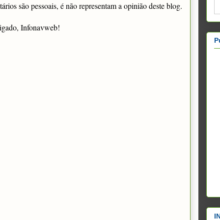
rios são pessoais, é não representam a opinião deste blog.
igado, Infonavweb!
P
I