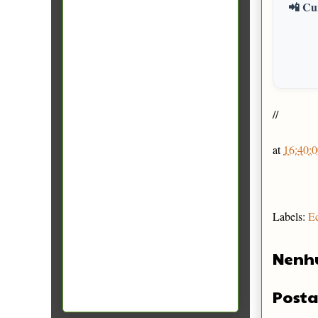
📲 Cur
//
at
16:40:0
Labels:
E
Nenh
Posta