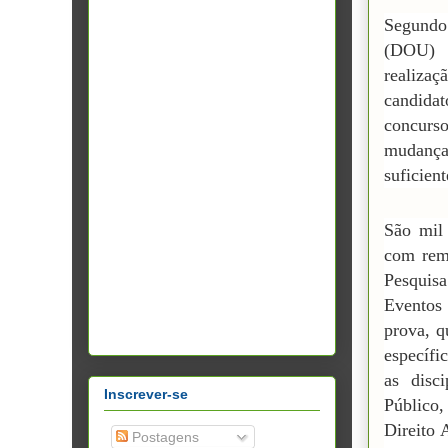
Segundo
(DOU) d
realizaç
candidat
concurs
mudança
suficien
São mil 
com rem
Pesquis
Eventos
prova, q
específi
as disc
Inscrever-se
Público
Direito 
Postagens