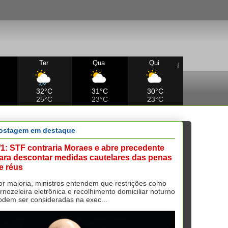
Ter
Qua
Qui
32°C
31°C
30°C
25°C
23°C
23°C
ostagem em destaque
/1: STF contraria Moraes e abre precedente
ara descontar medidas cautelares das penas
e réus
or maioria, ministros entendem que restrições como
ornozeleira eletrônica e recolhimento domiciliar noturno
odem ser consideradas na exec...