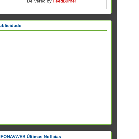
Delivered by
FeedBurner
ublicidade
NFONAVWEB Últimas Notícias