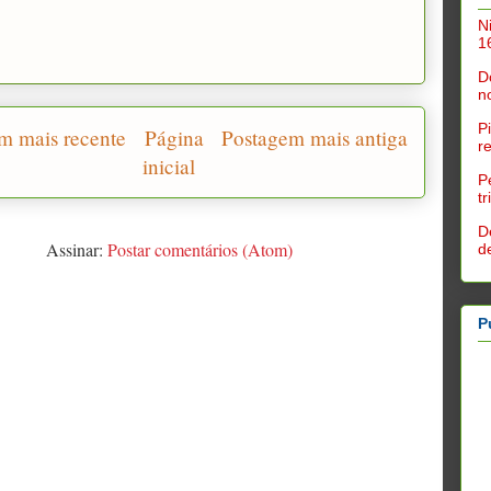
N
1
D
n
P
m mais recente
Página
Postagem mais antiga
r
inicial
P
t
D
Assinar:
Postar comentários (Atom)
d
P