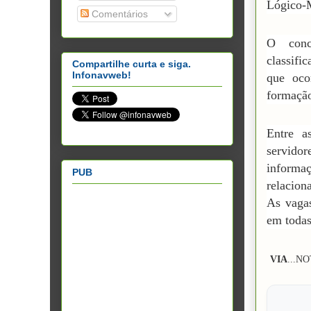
Lógico-
Comentários
O conc
classifi
Compartilhe curta e siga.
Infonavweb!
que oco
formaçã
Entre a
servidor
informa
PUB
relacion
As vagas
em todas
VIA
...N