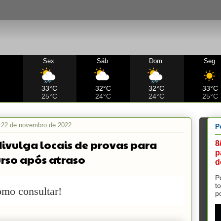
Sex
Sáb
Dom
Seg
C
33°C
32°C
32°C
33°C
25°C
24°C
24°C
25°C
a, 22 de novembro de 2022
P
divulga locais de provas para
8
p
rso após atraso
d
P
t
omo consultar!
p