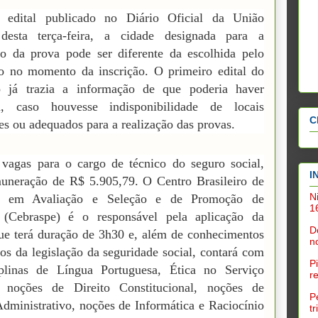
 edital publicado no Diário Oficial da União
esta terça-feira, a cidade designada para a
ão da prova pode ser diferente da escolhida pelo
o no momento da inscrição. O primeiro edital do
o já trazia a informação de que poderia haver
, caso houvesse indisponibilidade de locais
C
tes ou adequados para a realização das provas.
vagas para o cargo de técnico do seguro social,
I
uneração de R$ 5.905,79. O Centro Brasileiro de
N
a em Avaliação e Seleção e de Promoção de
1
 (Cebraspe) é o responsável pela aplicação da
D
ue terá duração de 3h30 e, além de conhecimentos
n
cos da legislação da seguridade social, contará com
P
iplinas de Língua Portuguesa, Ética no Serviço
r
, noções de Direito Constitucional, noções de
P
Administrativo, noções de Informática e Raciocínio
t