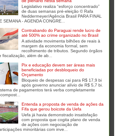
de plenário nesta semana
Legislativo realiza “esforço concentrado”
de duas semanas pré-eleição © Rafa
Neddermeyer/Agência Brasil PARA FINAL
E SEMANA - AGENDA CONGRE...
Contrabando do Paraguai rende lucro de
até 500% ao crime organizado no Brasil
A atividade movimenta bilhões de reais à
margem da economia formal, sem
recolhimento de tributos. Segundo órgãos
e fiscalização, além de ab...
Pix e educação devem ser áreas mais
beneficiadas por desbloqueio do
Orçamento
Bloqueio de despesas cai para R$ 17,9 bi
após governo anunciar alívio de R$ 5,7 bi.
istema de pagamentos terá verba completamente
ecompost...
Entenda a proposta de venda de ações da
Fifa que gerou boicote da Uefa
Uefa já havia demonstrado insatisfação
com proposta que cogita plano de venda
de ações com negociação de
articipações minoritárias com inve...