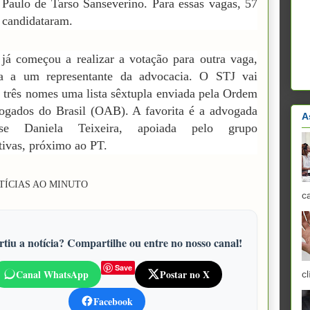
 Paulo de Tarso Sanseverino. Para essas vagas, 57
e candidataram.
já começou a realizar a votação para outra vaga,
da a um representante da advocacia. O STJ vai
a três nomes uma lista sêxtupla enviada pela Ordem
ogados do Brasil (OAB). A favorita é a advogada
A
ense Daniela Teixeira, apoiada pelo grupo
tivas, próximo ao PT.
TÍCIAS AO MINUTO
c
tiu a notícia? Compartilhe ou entre no nosso canal!
Save
Canal WhatsApp
Postar no X
cl
Facebook