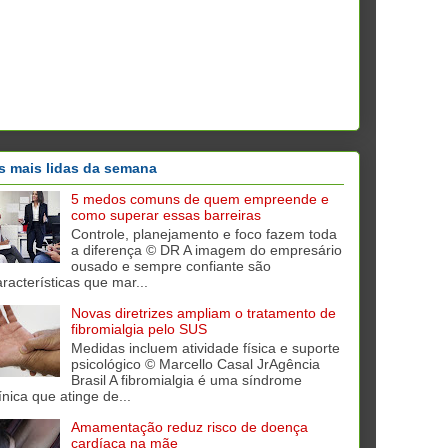
s mais lidas da semana
5 medos comuns de quem empreende e
como superar essas barreiras
Controle, planejamento e foco fazem toda
a diferença © DR A imagem do empresário
ousado e sempre confiante são
aracterísticas que mar...
Novas diretrizes ampliam o tratamento de
fibromialgia pelo SUS
Medidas incluem atividade física e suporte
psicológico © Marcello Casal JrAgência
Brasil A fibromialgia é uma síndrome
ínica que atinge de...
Amamentação reduz risco de doença
cardíaca na mãe