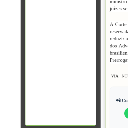
ministro
juízes s
A Corte 
reserva
reduzir 
dos Adv
brasili
Prerroga
VIA
...N
O
📲 Cur