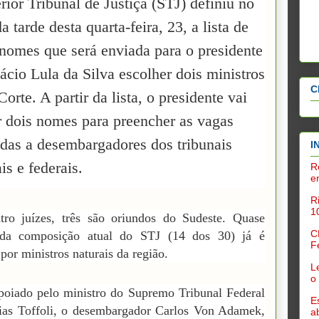
ior Tribunal de Justiça (STJ) definiu no
da tarde desta quarta-feira, 23, a lista de
 nomes que será enviada para o presidente
ácio Lula da Silva escolher dois ministros
C
Corte. A partir da lista, o presidente vai
 dois nomes para preencher as vagas
adas a desembargadores dos tribunais
I
is e federais.
R
e
R
1
tro juízes, três são oriundos do Sudeste. Quase
C
da composição atual do STJ (14 dos 30) já é
F
por ministros naturais da região.
L
o
poiado pelo ministro do Supremo Tribunal Federal
E
ias Toffoli, o desembargador Carlos Von Adamek,
a