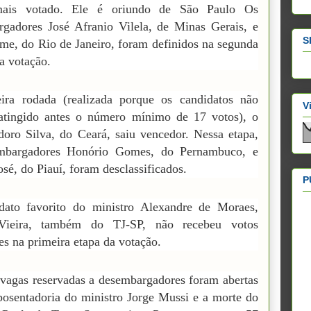
ais votado. Ele é oriundo de São Paulo Os
gadores José Afranio Vilela, de Minas Gerais, e
S
me, do Rio de Janeiro, foram definidos na segunda
a votação.
eira rodada (realizada porque os candidatos não
V
atingido antes o número mínimo de 17 votos), o
doro Silva, do Ceará, saiu vencedor. Nessa etapa,
mbargadores Honório Gomes, do Pernambuco, e
osé, do Piauí, foram desclassificados.
P
dato favorito do ministro Alexandre de Moraes,
Vieira, também do TJ-SP, não recebeu votos
tes na primeira etapa da votação.
vagas reservadas a desembargadores foram abertas
osentadoria do ministro Jorge Mussi e a morte do