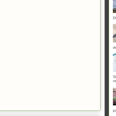
D
d
S
r
p