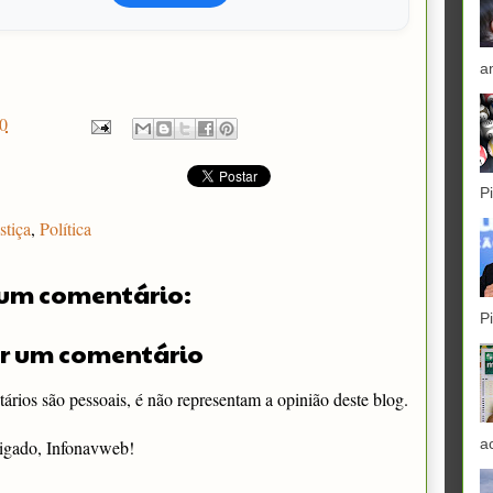
a
0
P
stiça
,
Política
um comentário:
P
r um comentário
rios são pessoais, é não representam a opinião deste blog.
a
igado, Infonavweb!