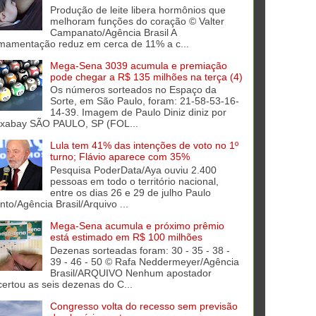
Produção de leite libera hormônios que
melhoram funções do coração © Valter
Campanato/Agência Brasil A
mamentação reduz em cerca de 11% a c...
Mega-Sena 3039 acumula e premiação
pode chegar a R$ 135 milhões na terça (4)
Os números sorteados no Espaço da
Sorte, em São Paulo, foram: 21-58-53-16-
14-39. Imagem de Paulo Diniz diniz por
ixabay SÃO PAULO, SP (FOL...
Lula tem 41% das intenções de voto no 1º
turno; Flávio aparece com 35%
Pesquisa PoderData/Aya ouviu 2.400
pessoas em todo o território nacional,
entre os dias 26 e 29 de julho Paulo
into/Agência Brasil/Arquivo ...
Mega-Sena acumula e próximo prêmio
está estimado em R$ 100 milhões
Dezenas sorteadas foram: 30 - 35 - 38 -
39 - 46 - 50 © Rafa Neddermeyer/Agência
Brasil/ARQUIVO Nenhum apostador
certou as seis dezenas do C...
Congresso volta do recesso sem previsão