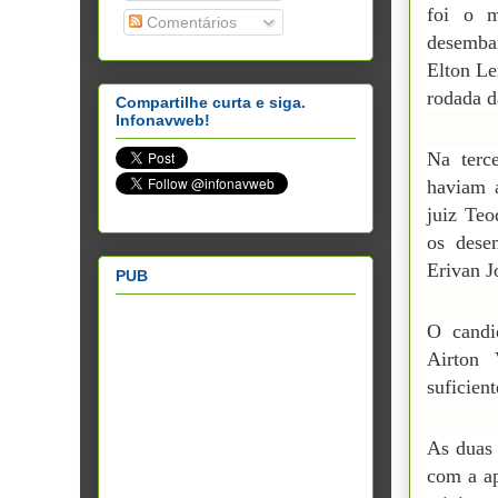
foi o m
Comentários
desembar
Elton Le
rodada d
Compartilhe curta e siga.
Infonavweb!
Na terc
haviam 
juiz Teo
os dese
Erivan J
PUB
O candi
Airton 
suficien
As duas 
com a ap