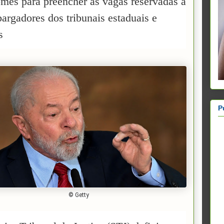
omes para preencher as vagas reservadas a
argadores dos tribunais estaduais e
s
P
© Getty