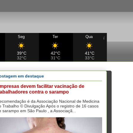
Seg
Ter
Qua
39°C
42°C
41°C
32°C
31°C
33°C
ostagem em destaque
mpresas devem facilitar vacinação de
rabalhadores contra o sarampo
ecomendação é da Associação Nacional de Medicina
o Trabalho © Divulgação Após o registro de 16 casos
e sarampo em São Paulo , a Associaçã...