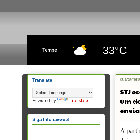
33°C
Tempe
quarta-fei
Translate
STJ e
um do
Powered by
Translate
envia
Siga Infonavweb!
A parti