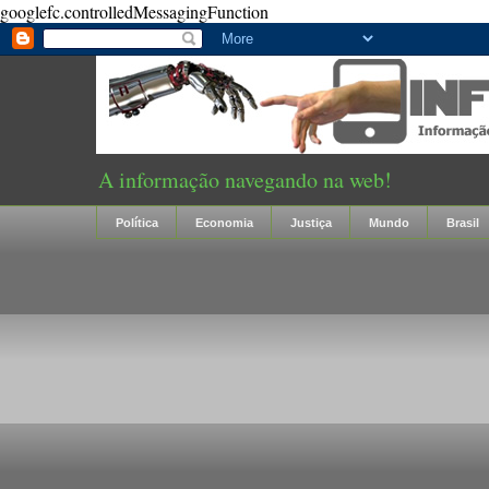
googlefc.controlledMessagingFunction
A informação navegando na web!
Política
Economia
Justiça
Mundo
Brasil