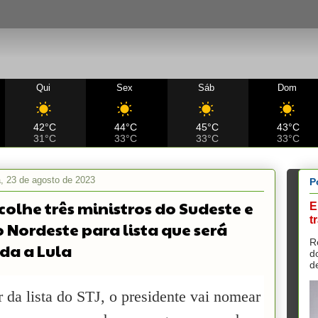
Qui
Sex
Sáb
Dom
42°C
44°C
45°C
43°C
31°C
33°C
33°C
33°C
ra, 23 de agosto de 2023
P
scolhe três ministros do Sudeste e
E
t
 Nordeste para lista que será
R
da a Lula
d
d
r da lista do STJ, o presidente vai nomear