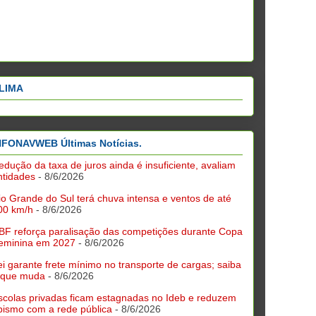
LIMA
NFONAVWEB Últimas Notícias.
edução da taxa de juros ainda é insuficiente, avaliam
ntidades
- 8/6/2026
io Grande do Sul terá chuva intensa e ventos de até
00 km/h
- 8/6/2026
BF reforça paralisação das competições durante Copa
eminina em 2027
- 8/6/2026
ei garante frete mínimo no transporte de cargas; saiba
 que muda
- 8/6/2026
scolas privadas ficam estagnadas no Ideb e reduzem
bismo com a rede pública
- 8/6/2026