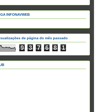
IGA INFONAVWEB
isualizações de página do mês passado
9
3
7
6
8
1
UB