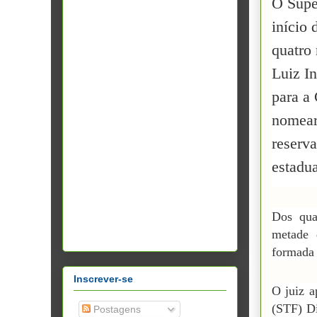
O Super
início 
quatro
Luiz In
para a 
nomear
reserv
estadua
Dos qua
metade 
formada 
Inscrever-se
O juiz a
(STF) D
Postagens