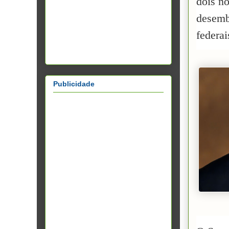
dois n
desemb
federai
Publicidade