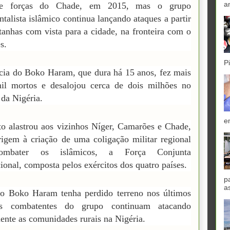
a
de forças do Chade, em 2015, mas o grupo
talista islâmico continua lançando ataques a partir
anhas com vista para a cidade, na fronteira com o
s.
P
cia do Boko Haram, que dura há 15 anos, fez mais
il mortos e desalojou cerca de dois milhões no
 da Nigéria.
e
to alastrou aos vizinhos Níger, Camarões e Chade,
igem à criação de uma coligação militar regional
ombater os islâmicos, a Força Conjunta
ional, composta pelos exércitos dos quatro países.
p
a
o Boko Haram tenha perdido terreno nos últimos
s combatentes do grupo continuam atacando
ente as comunidades rurais na Nigéria.