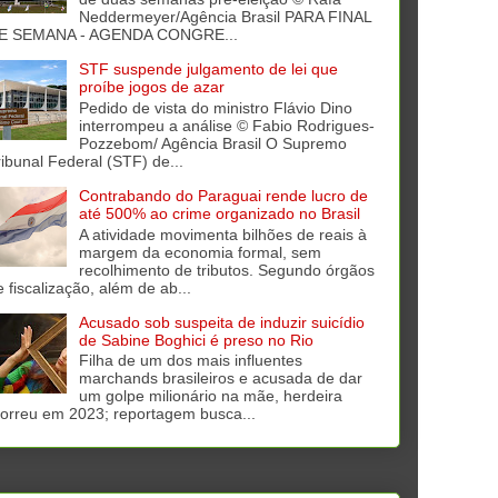
Neddermeyer/Agência Brasil PARA FINAL
E SEMANA - AGENDA CONGRE...
STF suspende julgamento de lei que
proíbe jogos de azar
Pedido de vista do ministro Flávio Dino
interrompeu a análise © Fabio Rodrigues-
Pozzebom/ Agência Brasil O Supremo
ribunal Federal (STF) de...
Contrabando do Paraguai rende lucro de
até 500% ao crime organizado no Brasil
A atividade movimenta bilhões de reais à
margem da economia formal, sem
recolhimento de tributos. Segundo órgãos
e fiscalização, além de ab...
Acusado sob suspeita de induzir suicídio
de Sabine Boghici é preso no Rio
Filha de um dos mais influentes
marchands brasileiros e acusada de dar
um golpe milionário na mãe, herdeira
orreu em 2023; reportagem busca...