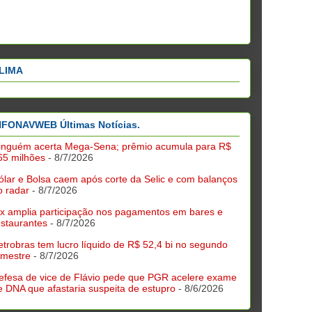
LIMA
NFONAVWEB Últimas Notícias.
inguém acerta Mega-Sena; prêmio acumula para R$
65 milhões
- 8/7/2026
ólar e Bolsa caem após corte da Selic e com balanços
o radar
- 8/7/2026
ix amplia participação nos pagamentos em bares e
estaurantes
- 8/7/2026
etrobras tem lucro líquido de R$ 52,4 bi no segundo
rimestre
- 8/7/2026
efesa de vice de Flávio pede que PGR acelere exame
e DNA que afastaria suspeita de estupro
- 8/6/2026