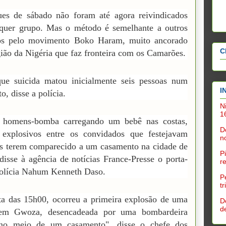
ues de sábado não foram até agora reivindicados
lquer grupo. Mas o método é semelhante a outros
dos pelo movimento Boko Haram, muito ancorado
C
gião da Nigéria que faz fronteira com os Camarões.
ue suicida matou inicialmente seis pessoas num
I
o, disse a polícia.
N
1
homens-bomba carregando um bebê nas costas,
D
 explosivos entre os convidados que festejavam
n
s terem comparecido a um casamento na cidade de
P
isse à agência de notícias France-Presse o porta-
r
polícia Nahum Kenneth Daso.
P
t
ta das 15h00, ocorreu a primeira explosão de uma
D
d
m Gwoza, desencadeada por uma bombardeira
 no meio de um casamento", disse o chefe dos