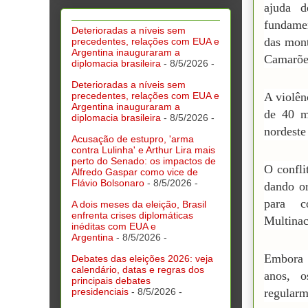
ajuda 
fundamen
Deterioradas a níveis sem
das mont
precedentes, relações com EUA e
Argentina inauguraram a
Camarõe
diplomacia brasileira
- 8/5/2026
-
Deterioradas a níveis sem
precedentes, relações com EUA e
A violên
Argentina inauguraram a
de 40 m
diplomacia brasileira
- 8/5/2026
-
nordeste
Acusação de estupro, 'arma
contra Lulinha' e Arthur Lira mais
perto do Senado: os impactos de
O confli
Alfredo Gaspar como vice de
Flávio Bolsonaro
- 8/5/2026
-
dando or
para c
A dois meses da eleição, Brasil
enfrenta crises diplomáticas
Multinac
inéditas com EUA e
Argentina
- 8/5/2026
-
Embora 
Debates das eleições 2026: veja
calendário, datas e regras dos
anos, o
principais debates
presidenciais
- 8/5/2026
-
regularm