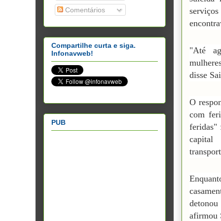
Comentários
serviço
encontra
Compartilhe curta e siga.
"Até ag
Infonavweb!
mulheres
disse Sa
O respon
com fer
PUB
feridas"
capital
transport
Enquanto
casamen
detonou 
afirmou 