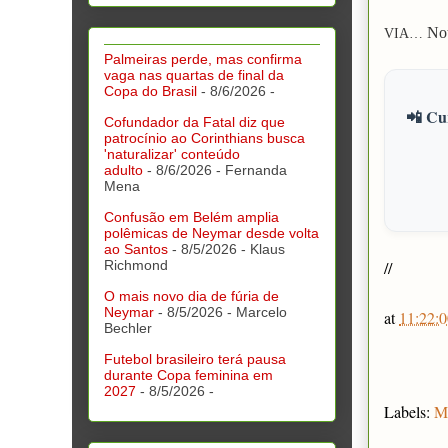
Not
VIA…
Palmeiras perde, mas confirma
vaga nas quartas de final da
Copa do Brasil
- 8/6/2026
-
📲 Cur
Cofundador da Fatal diz que
patrocínio ao Corinthians busca
'naturalizar' conteúdo
adulto
- 8/6/2026
- Fernanda
Mena
Confusão em Belém amplia
polêmicas de Neymar desde volta
ao Santos
- 8/5/2026
- Klaus
Richmond
//
O mais novo dia de fúria de
Neymar
- 8/5/2026
- Marcelo
at
11:22:0
Bechler
Futebol brasileiro terá pausa
durante Copa feminina em
2027
- 8/5/2026
-
Labels:
M