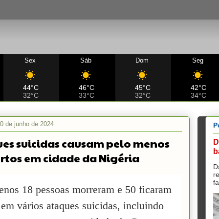
Sex
Sáb
Dom
Seg
44°C
46°C
45°C
42°C
32°C
33°C
32°C
34°C
0 de junho de 2024
P
es suicidas causam pelo menos
D
b
rtos em cidade da Nigéria
D
r
f
enos 18 pessoas morreram e 50 ficaram
 em vários ataques suicidas, incluindo