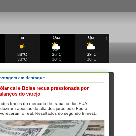
Ter
Qua
Qui
38°C
36°C
39°C
33°C
30°C
30°C
ostagem em destaque
ólar cai e Bolsa recua pressionada por
alanços do varejo
ados fracos do mercado de trabalho dos EUA
eduziram apostas de alta dos juros pelo Fed e
avoreceram o real. Resultados do segundo trimest...