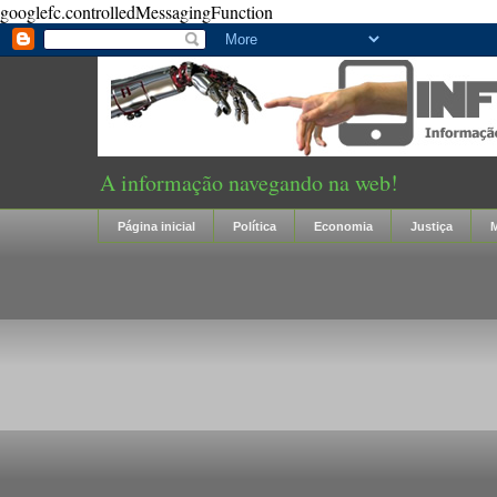
googlefc.controlledMessagingFunction
A informação navegando na web!
Página inicial
Política
Economia
Justiça