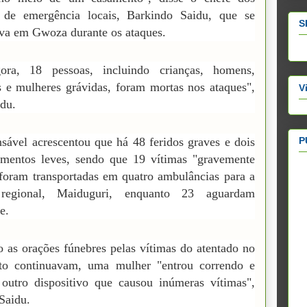
s de emergência locais, Barkindo Saidu, que se
S
va em Gwoza durante os ataques.
ora, 18 pessoas, incluindo crianças, homens,
 e mulheres grávidas, foram mortas nos ataques",
V
idu.
P
sável acrescentou que há 48 feridos graves e dois
imentos leves, sendo que 19 vítimas "gravemente
 foram transportadas em quatro ambulâncias para a
 regional, Maiduguri, enquanto 23 aguardam
e.
 as orações fúnebres pelas vítimas do atentado no
to continuavam, uma mulher "entrou correndo e
outro dispositivo que causou inúmeras vítimas",
Saidu.