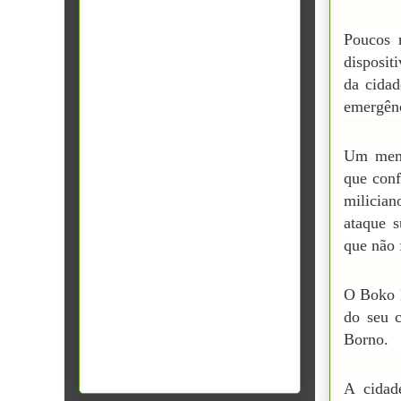
Poucos 
disposit
da cidad
emergênc
Um memb
que conf
milicia
ataque s
que não 
O Boko 
do seu c
Borno.
A cidad