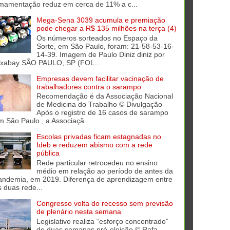
mamentação reduz em cerca de 11% a c...
Mega-Sena 3039 acumula e premiação
pode chegar a R$ 135 milhões na terça (4)
Os números sorteados no Espaço da
Sorte, em São Paulo, foram: 21-58-53-16-
14-39. Imagem de Paulo Diniz diniz por
ixabay SÃO PAULO, SP (FOL...
Empresas devem facilitar vacinação de
trabalhadores contra o sarampo
Recomendação é da Associação Nacional
de Medicina do Trabalho © Divulgação
Após o registro de 16 casos de sarampo
m São Paulo , a Associaçã...
Escolas privadas ficam estagnadas no
Ideb e reduzem abismo com a rede
pública
Rede particular retrocedeu no ensino
médio em relação ao período de antes da
andemia, em 2019. Diferença de aprendizagem entre
s duas rede...
Congresso volta do recesso sem previsão
de plenário nesta semana
Legislativo realiza “esforço concentrado”
de duas semanas pré-eleição © Rafa