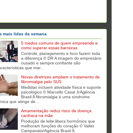
s mais lidas da semana
5 medos comuns de quem empreende e
como superar essas barreiras
Controle, planejamento e foco fazem toda
a diferença © DR A imagem do empresário
ousado e sempre confiante são
aracterísticas que mar...
Novas diretrizes ampliam o tratamento de
fibromialgia pelo SUS
Medidas incluem atividade física e suporte
psicológico © Marcello Casal JrAgência
Brasil A fibromialgia é uma síndrome
ínica que atinge de...
Amamentação reduz risco de doença
cardíaca na mãe
Produção de leite libera hormônios que
melhoram funções do coração © Valter
Campanato/Agência Brasil A