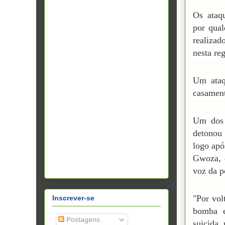
Os ataq
por qua
realiza
nesta re
Um ataq
casament
Um dos 
detonou
logo apó
Gwoza, d
voz da 
"Por vol
Inscrever-se
bomba e
Postagens
suicida