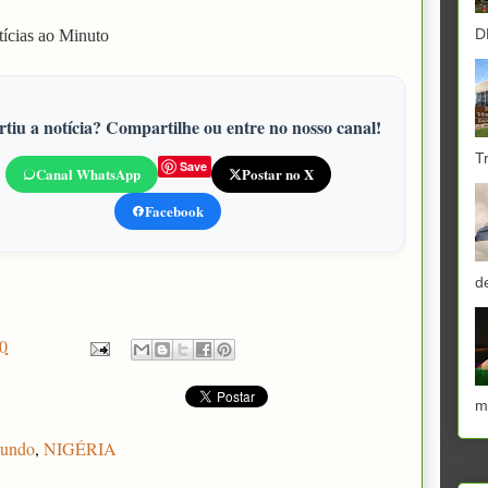
D
ícias ao Minuto
tiu a notícia? Compartilhe ou entre no nosso canal!
T
Save
Canal WhatsApp
Postar no X
Facebook
d
0
m
undo
,
NIGÉRIA