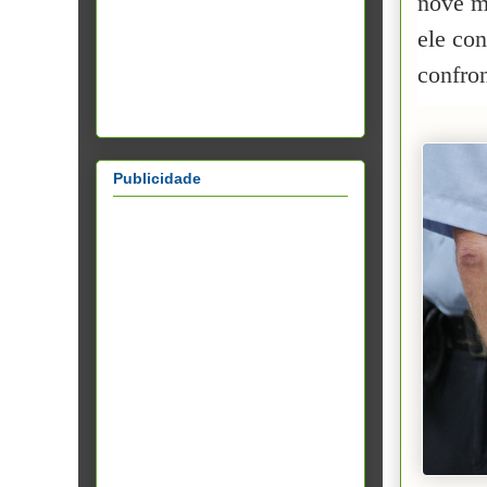
nove m
ele con
confron
Publicidade