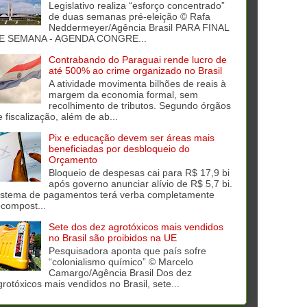
Legislativo realiza “esforço concentrado”
de duas semanas pré-eleição © Rafa
Neddermeyer/Agência Brasil PARA FINAL
E SEMANA - AGENDA CONGRE...
Contrabando do Paraguai rende lucro de
até 500% ao crime organizado no Brasil
A atividade movimenta bilhões de reais à
margem da economia formal, sem
recolhimento de tributos. Segundo órgãos
e fiscalização, além de ab...
Pix e educação devem ser áreas mais
beneficiadas por desbloqueio do
Orçamento
Bloqueio de despesas cai para R$ 17,9 bi
após governo anunciar alívio de R$ 5,7 bi.
istema de pagamentos terá verba completamente
ecompost...
Sete dos dez agrotóxicos mais vendidos
no Brasil são proibidos na UE
Pesquisadora aponta que país sofre
“colonialismo químico” © Marcelo
Camargo/Agência Brasil Dos dez
grotóxicos mais vendidos no Brasil, sete...