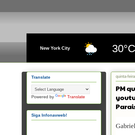
30°
New York City
quinta-feir
Translate
PM qu
youtu
Powered by
Translate
Parai
Siga Infonavweb!
Gabrie