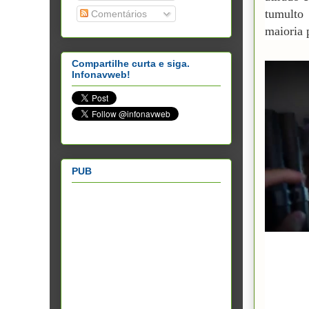
tumulto
Comentários
maioria 
Compartilhe curta e siga.
Infonavweb!
PUB