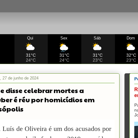
Qui
Sex
Sáb
Dom
C
31°C
31°C
31°C
32°C
24°C
24°C
23°C
23°C
a, 27 de junho de 2024
P
e disse celebrar mortes a
R
e
ber é réu por homicídios em
P
sópolis
n
J
l Luís de Oliveira é um dos acusados por