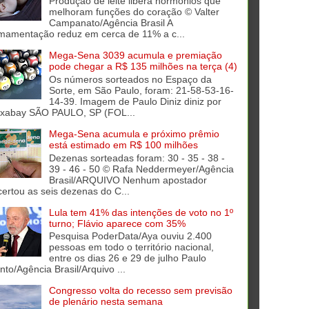
Produção de leite libera hormônios que
melhoram funções do coração © Valter
Campanato/Agência Brasil A
mamentação reduz em cerca de 11% a c...
Mega-Sena 3039 acumula e premiação
pode chegar a R$ 135 milhões na terça (4)
Os números sorteados no Espaço da
Sorte, em São Paulo, foram: 21-58-53-16-
14-39. Imagem de Paulo Diniz diniz por
ixabay SÃO PAULO, SP (FOL...
Mega-Sena acumula e próximo prêmio
está estimado em R$ 100 milhões
Dezenas sorteadas foram: 30 - 35 - 38 -
39 - 46 - 50 © Rafa Neddermeyer/Agência
Brasil/ARQUIVO Nenhum apostador
certou as seis dezenas do C...
Lula tem 41% das intenções de voto no 1º
turno; Flávio aparece com 35%
Pesquisa PoderData/Aya ouviu 2.400
pessoas em todo o território nacional,
entre os dias 26 e 29 de julho Paulo
into/Agência Brasil/Arquivo ...
Congresso volta do recesso sem previsão
de plenário nesta semana