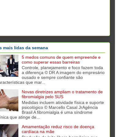
s mais lidas da semana
5 medos comuns de quem empreende e
como superar essas barreiras
Controle, planejamento e foco fazem toda
a diferença © DR A imagem do empresário
ousado e sempre confiante são
aracterísticas que mar...
Novas diretrizes ampliam o tratamento de
fibromialgia pelo SUS
Medidas incluem atividade física e suporte
psicológico © Marcello Casal JrAgência
Brasil A fibromialgia é uma síndrome
ínica que atinge de...
Amamentação reduz risco de doença
cardíaca na mãe