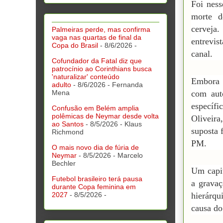
Foi ness
morte d
cerveja
Palmeiras perde, mas confirma
vaga nas quartas de final da
entrevis
Copa do Brasil
- 8/6/2026
-
canal.
Cofundador da Fatal diz que
patrocínio ao Corinthians busca
'naturalizar' conteúdo
Embora 
adulto
- 8/6/2026
- Fernanda
Mena
com aut
específi
Confusão em Belém amplia
polêmicas de Neymar desde volta
Oliveira
ao Santos
- 8/5/2026
- Klaus
suposta 
Richmond
PM.
O mais novo dia de fúria de
Neymar
- 8/5/2026
- Marcelo
Bechler
Um capit
Futebol brasileiro terá pausa
a gravaç
durante Copa feminina em
2027
- 8/5/2026
-
hierárq
causa do