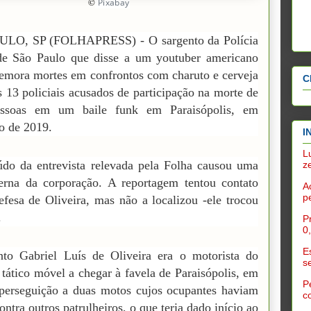
©
Pixabay
LO, SP (FOLHAPRESS) - O sargento da Polícia
 de São Paulo que disse a um youtuber americano
mora mortes em confrontos com charuto e cerveja
C
 13 policiais acusados de participação na morte de
ssoas em um baile funk em Paraisópolis, em
o de 2019.
I
L
do da entrevista relevada pela Folha causou uma
z
terna da corporação. A reportagem tentou contato
A
p
fesa de Oliveira, mas não a localizou -ele trocou
.
P
0
E
nto Gabriel Luís de Oliveira era o motorista do
s
 tático móvel a chegar à favela de Paraisópolis, em
P
perseguição a duas motos cujos ocupantes haviam
c
ontra outros patrulheiros, o que teria dado início ao