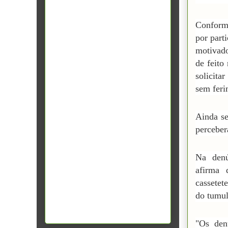
Conforme
por part
motivad
de feito
solicita
sem feri
Ainda se
perceber
Na denú
afirma 
cassetet
do tumul
"Os den