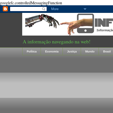
googlefc.controlledMessagingFunction
A informação navegando na web!
Política
Economia
Justiça
Mundo
Brasil