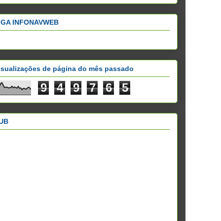
IGA INFONAVWEB
isualizações de página do mês passado
9
4
9
7
6
5
UB