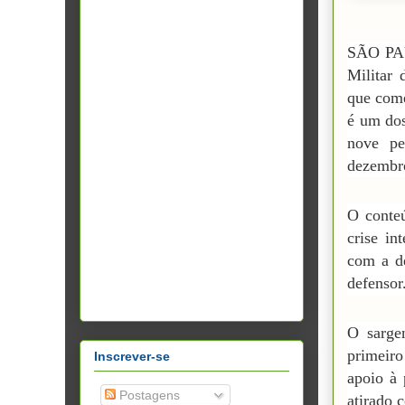
SÃO PAU
Militar
que come
é um dos
nove pe
dezembr
O conteú
crise in
com a de
defensor
O sarge
primeiro
Inscrever-se
apoio à 
Postagens
atirado c