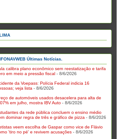
LIMA
NFONAVWEB Últimas Notícias.
ula calibra plano econômico sem reestatização e tarifa
ero em meio a pressão fiscal
- 8/6/2026
cidente da Voepass: Polícia Federal indicia 16
essoas; veja lista
- 8/6/2026
reço de automóveis usados desacelera para alta de
,07% em julho, mostra IBV Auto
- 8/6/2026
studantes da rede pública concluem o ensino médio
em dominar regra de três e gráfico de pizza
- 8/6/2026
etistas veem escolha de Gaspar como vice de Flávio
omo 'tiro no pé' e revivem acusações
- 8/6/2026