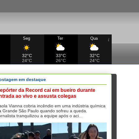
Seg
Ter
Qua
32°C
33°C
32°C
24°C
26°C
24°C
ostagem em destaque
epórter da Record cai em bueiro durante
ntrada ao vivo e assusta colegas
aola Vianna cobria incêndio em uma indústria química
a Grande São Paulo quando sofreu a queda.
ornalista tranquilizou a equipe após o aci...