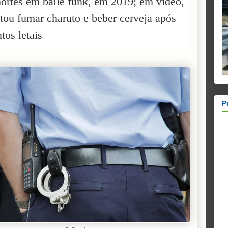
ortes em baile funk, em 2019; em vídeo,
tou fumar charuto e beber cerveja após
tos letais
P