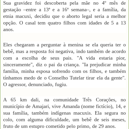
Sua gravidez foi descoberta pela mãe no 4º mês de
gestação –entre a 13ª e a 16ª semana–, e a família, da
etnia macuxi, decidiu que o aborto legal seria a melhor
opção. O casal tem quatro filhos com idades de 5 a 13
anos.
Eles chegaram a perguntar à menina se ela queria ter o
bebê, mas a resposta foi negativa, indo também de acordo
com a escolha de seus pais. "A vida estaria pior,
sinceramente", diz o pai da criança. "Ia prejudicar minha
família, minha esposa sofrendo com os filhos, e também
tínhamos medo de o Conselho Tutelar tirar ela da gente".
O agressor, denunciado, fugiu.
A 65 km dali, na comunidade Três Corações, no
município de Amajari, vive Amanda (nome fictício), 14, e
sua família, também indígenas macuxis. Ela segura no
colo, com alguma dificuldade, um bebê de seis meses,
fruto de um estupro cometido pelo primo, de 29 anos.