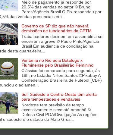
Meio de pagamento já responde por
20,5% das vendas no setor © Bruno
Peres/Agência Brasil O Pix respondeu por
0,5% das vendas presenciais em...
Governo de SP diz que não haverá
demissões de funcionários da CPTM
Trabalhadores decidem em assembleia se
encerram a greve © Paulo Pinto/Agencia
Brasil Em audiência de conciliação na
rde desta quarta-feira...
Ventania no Rio adia Botafogo x
Fluminense pelo Brasileirão Feminino
Clássico foi remarcado para segunda, às
18h, no Estádio Nilton Santos ©Pixabay A
Confederação Brasileira de Futebol (CBF)
nunciou o adiamen...
Sul, Sudeste e Centro-Oeste têm alerta
para tempestades e vendavais
Nordeste tem previsão de tempo
excessivamente seco até amanhã ©
Defesa Civil POA/Divulgação As regiões
ul e sudeste e o estado do Mato Gros...