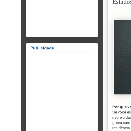
Estado
Publicidade
Por que v
Se você es
não é cida
green card
residência