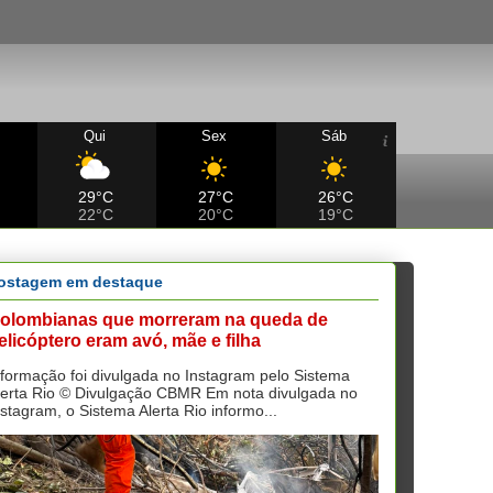
Qui
Sex
Sáb
29°C
27°C
26°C
22°C
20°C
19°C
ostagem em destaque
olombianas que morreram na queda de
elicóptero eram avó, mãe e filha
nformação foi divulgada no Instagram pelo Sistema
lerta Rio © Divulgação CBMR Em nota divulgada no
nstagram, o Sistema Alerta Rio informo...