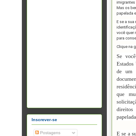
imigrantes
Mas os ben
papelada e
E se a sua 
identifica
você quer 
para conse
Clique na 
Se você
Estados 
de um g
documen
residên
que mui
solicit
direito
papelada
Inscrever-se
Postagens
E se a s