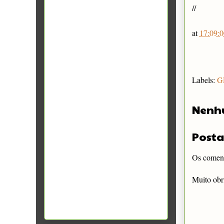
//
at
17:09:0
Labels:
G
Nenh
Posta
Os comentá
Muito obr