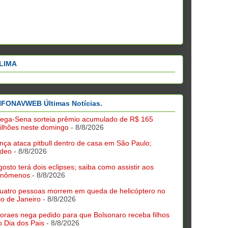
LIMA
NFONAVWEB Últimas Notícias.
ega-Sena sorteia prêmio acumulado de R$ 165
ilhões neste domingo
- 8/8/2026
nça ataca pitbull dentro de casa em São Paulo;
ídeo
- 8/8/2026
gosto terá dois eclipses; saiba como assistir aos
enômenos
- 8/8/2026
uatro pessoas morrem em queda de helicóptero no
io de Janeiro
- 8/8/2026
oraes nega pedido para que Bolsonaro receba filhos
o Dia dos Pais
- 8/8/2026