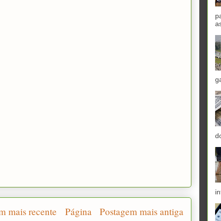
p
a
g
d
in
m mais recente
Página
Postagem mais antiga