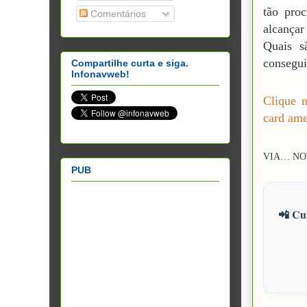
tão proc
Comentários
alcançar
Quais s
consegui
Compartilhe curta e siga.
Infonavweb!
Clique n
card ame
VIA… NO
PUB
📲 Cur