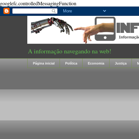
googlefc.controlledMessagingFunction
A informação navegando na web!
Página inicial
Política
Economia
Justiça