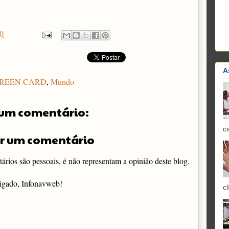
0
A
REEN CARD
,
Mundo
um comentário:
c
r um comentário
rios são pessoais, é não representam a opinião deste blog.
igado, Infonavweb!
cl