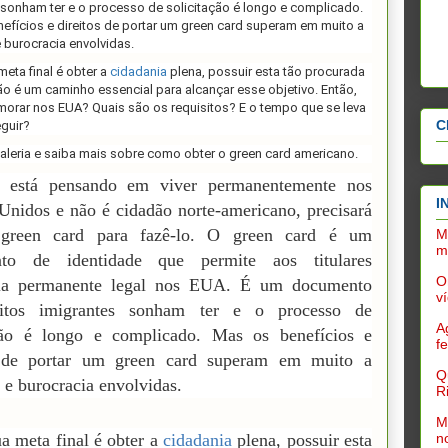
 sonham ter e o processo de solicitação é longo e complicado.
efícios e direitos de portar um green card superam em muito a
 burocracia envolvidas.
meta final é obter a
cidadania
plena, possuir esta tão procurada
ção é um caminho essencial para alcançar esse objetivo. Então,
morar nos EUA? Quais são os requisitos? E o tempo que se leva
C
guir?
galeria e saiba mais sobre como obter o green card americano.
 está pensando em viver permanentemente nos
I
Unidos e não é cidadão norte-americano, precisará
reen card para fazê-lo. O green card é um
M
m
to de identidade que permite aos titulares
O
cia permanente legal nos EUA. É um documento
v
tos imigrantes sonham ter e o processo de
A
ação é longo e complicado. Mas os benefícios e
f
s de portar um green card superam em muito a
Q
 e burocracia envolvidas.
R
M
n
ua meta final é obter a
cidadania
plena, possuir esta