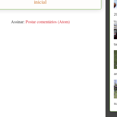
inicial
2
Assinar:
Postar comentários (Atom)
ta
a
s