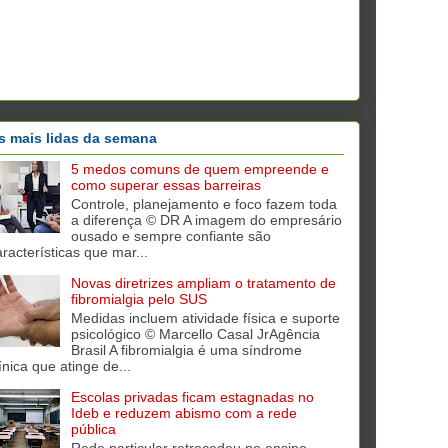
s mais lidas da semana
5 medos comuns de quem empreende e
como superar essas barreiras
Controle, planejamento e foco fazem toda
a diferença © DR A imagem do empresário
ousado e sempre confiante são
aracterísticas que mar...
Novas diretrizes ampliam o tratamento de
fibromialgia pelo SUS
Medidas incluem atividade física e suporte
psicológico © Marcello Casal JrAgência
Brasil A fibromialgia é uma síndrome
ínica que atinge de...
Escolas privadas ficam estagnadas no
Ideb e reduzem abismo com a rede
pública
Rede particular retrocedeu no ensino