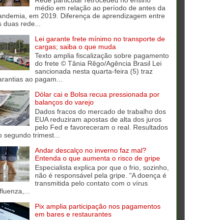
médio em relação ao período de antes da
andemia, em 2019. Diferença de aprendizagem entre
s duas rede...
Lei garante frete mínimo no transporte de
cargas; saiba o que muda
Texto amplia fiscalização sobre pagamento
do frete © Tânia Rêgo/Agência Brasil Lei
sancionada nesta quarta-feira (5) traz
arantias ao pagam...
Dólar cai e Bolsa recua pressionada por
balanços do varejo
Dados fracos do mercado de trabalho dos
EUA reduziram apostas de alta dos juros
pelo Fed e favoreceram o real. Resultados
o segundo trimest...
Andar descalço no inverno faz mal?
Entenda o que aumenta o risco de gripe
Especialista explica por que o frio, sozinho,
não é responsável pela gripe. "A doença é
transmitida pelo contato com o vírus
fluenza,...
Pix amplia participação nos pagamentos
em bares e restaurantes