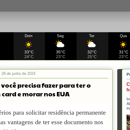
Dom
Seg
Ter
Qua
C
33°C
35°C
32°C
31°C
24°C
23°C
25°C
23°C
, 28 de junho de 2024
P
 você precisa fazer para ter o
C
h
 card e morar nos EUA
I
A
I
érios para solicitar residência permanente
 as vantagens de ter esse documento nos