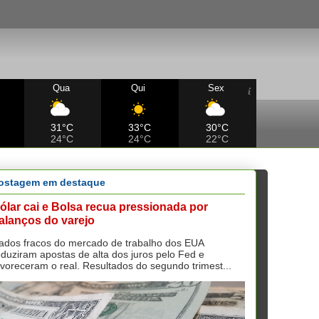
Qua
Qui
Sex
31°C
33°C
30°C
24°C
24°C
22°C
ostagem em destaque
ólar cai e Bolsa recua pressionada por
alanços do varejo
ados fracos do mercado de trabalho dos EUA
eduziram apostas de alta dos juros pelo Fed e
avoreceram o real. Resultados do segundo trimest...