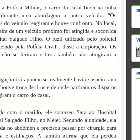
a Polícia Militar, o carro do casal ficou na linha
S
 durante uma abordagem a outro veículo. "Os
s do veículo reagiram e houve confronto. No local,
eira de um veículo próximo foi atingida e socorrida
tal Salgado Filho. O fuzil utilizado pelo policial
V
telado pela Polícia Civil", disse a corporação. Os
s não se feriram e tiros também não atingiram a
P
igação irá apontar se realmente havia suspeitos no
e houve troca de tiros e de onde partiram os disparos
giram o carro do casal.
do com o marido, ele socorreu Sara ao Hospital
l Salgado Filho, no Méier. Segundo a unidade, ela
ada no abdômen e precisou passar por cirurgia para
da e estilhaços. A família afirma que ela perdeu