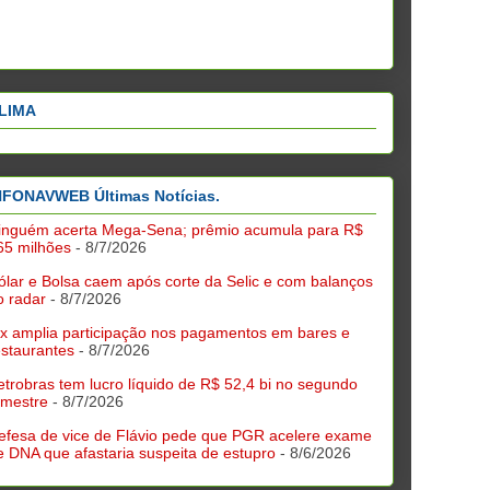
LIMA
NFONAVWEB Últimas Notícias.
inguém acerta Mega-Sena; prêmio acumula para R$
65 milhões
- 8/7/2026
ólar e Bolsa caem após corte da Selic e com balanços
o radar
- 8/7/2026
ix amplia participação nos pagamentos em bares e
estaurantes
- 8/7/2026
etrobras tem lucro líquido de R$ 52,4 bi no segundo
rimestre
- 8/7/2026
efesa de vice de Flávio pede que PGR acelere exame
e DNA que afastaria suspeita de estupro
- 8/6/2026