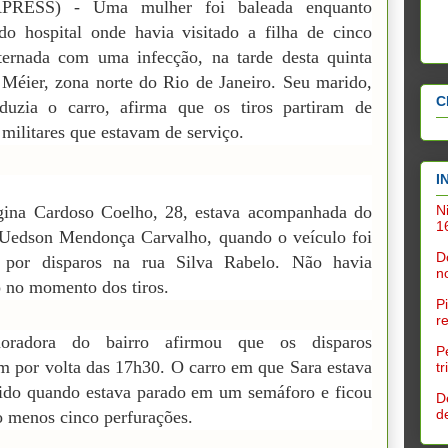
PRESS) - Uma mulher foi baleada enquanto
do hospital onde havia visitado a filha de cinco
ternada com uma infecção, na tarde desta quinta
 Méier, zona norte do Rio de Janeiro. Seu marido,
C
duzia o carro, afirma que os tiros partiram de
s militares que estavam de serviço.
I
N
gina Cardoso Coelho, 28, estava acompanhada do
1
 Uedson Mendonça Carvalho, quando o veículo foi
D
o por disparos na rua Silva Rabelo. Não havia
n
 no momento dos tiros.
P
r
radora do bairro afirmou que os disparos
P
m por volta das 17h30. O carro em que Sara estava
t
gido quando estava parado em um semáforo e ficou
D
d
 menos cinco perfurações.