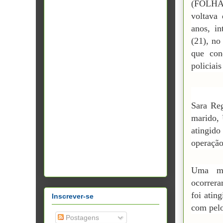
(FOLHA
voltava 
anos, in
(21), no
que con
policiai
Sara Re
marido,
atingid
operação
Uma mo
ocorrera
foi atin
Inscrever-se
com pelo
Postagens