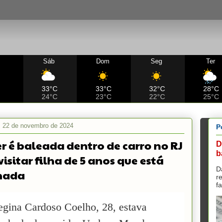
Sáb
Dom
Seg
Ter
C
33°C
33°C
32°C
28°C
24°C
23°C
22°C
25°C
a, 22 de novembro de 2024
P
r é baleada dentro de carro no RJ
D
b
isitar filha de 5 anos que está
D
nada
r
f
egina Cardoso Coelho, 28, estava