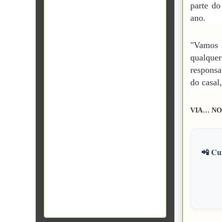
parte do
ano.
"Vamos a
qualqu
responsa
do casal
VIA… NO
📲 Cur