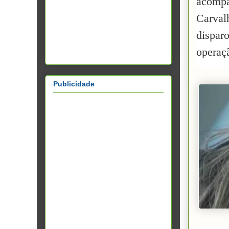
acompa
Carvalh
dispar
operaç
Publicidade