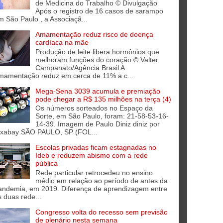
de Medicina do Trabalho © Divulgação
Após o registro de 16 casos de sarampo
m São Paulo , a Associaçã...
Amamentação reduz risco de doença
cardíaca na mãe
Produção de leite libera hormônios que
melhoram funções do coração © Valter
Campanato/Agência Brasil A
mamentação reduz em cerca de 11% a c...
Mega-Sena 3039 acumula e premiação
pode chegar a R$ 135 milhões na terça (4)
Os números sorteados no Espaço da
Sorte, em São Paulo, foram: 21-58-53-16-
14-39. Imagem de Paulo Diniz diniz por
ixabay SÃO PAULO, SP (FOL...
Escolas privadas ficam estagnadas no
Ideb e reduzem abismo com a rede
pública
Rede particular retrocedeu no ensino
médio em relação ao período de antes da
andemia, em 2019. Diferença de aprendizagem entre
s duas rede...
Congresso volta do recesso sem previsão
de plenário nesta semana