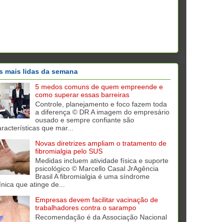
s mais lidas da semana
5 medos comuns de quem empreende e
como superar essas barreiras
Controle, planejamento e foco fazem toda
a diferença © DR A imagem do empresário
ousado e sempre confiante são
aracterísticas que mar...
Novas diretrizes ampliam o tratamento de
fibromialgia pelo SUS
Medidas incluem atividade física e suporte
psicológico © Marcello Casal JrAgência
Brasil A fibromialgia é uma síndrome
ínica que atinge de...
Empresas devem facilitar vacinação de
trabalhadores contra o sarampo
Recomendação é da Associação Nacional