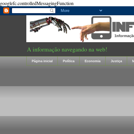
googlefc.controlledMessagingFunction
A informação navegando na web!
Página inicial
Política
Economia
Justiça