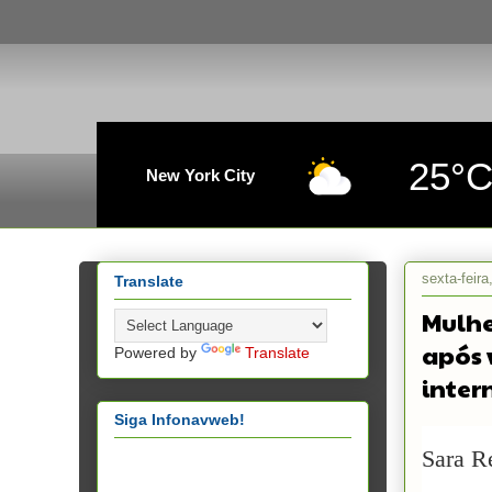
25°
New York City
sexta-feir
Translate
Mulhe
após v
Powered by
Translate
inter
Siga Infonavweb!
Sara R