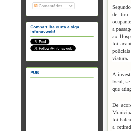
Comentários
Segundo 
de tiro
ocupante
Compartilhe curta e siga.
a passag
Infonavweb!
ao Hospi
foi acau
policiai
viatura.
PUB
A invest
local, s
que atin
De acor
Municipa
foi bale
a retira