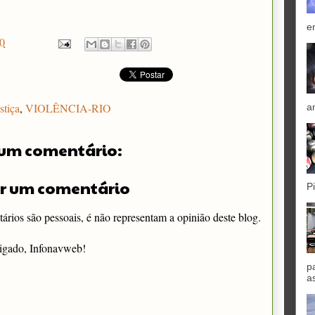
e
0
stiça
,
VIOLÊNCIA-RIO
a
um comentário:
r um comentário
P
rios são pessoais, é não representam a opinião deste blog.
igado, Infonavweb!
p
a