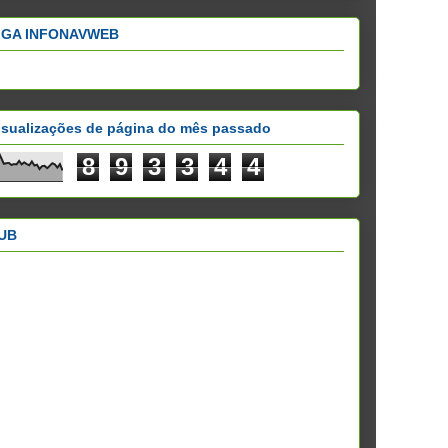
IGA INFONAVWEB
isualizações de página do mês passado
8
9
3
3
4
4
UB