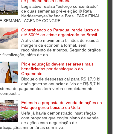
de plenário nesta semana
Legislativo realiza “esforço concentrado”
de duas semanas pré-eleição © Rafa
Neddermeyer/Agência Brasil PARA FINAL
E SEMANA - AGENDA CONGRE...
Contrabando do Paraguai rende lucro de
até 500% ao crime organizado no Brasil
A atividade movimenta bilhões de reais à
margem da economia formal, sem
recolhimento de tributos. Segundo órgãos
e fiscalização, além de ab...
Pix e educação devem ser áreas mais
beneficiadas por desbloqueio do
Orçamento
Bloqueio de despesas cai para R$ 17,9 bi
após governo anunciar alívio de R$ 5,7 bi.
istema de pagamentos terá verba completamente
ecompost...
Entenda a proposta de venda de ações da
Fifa que gerou boicote da Uefa
Uefa já havia demonstrado insatisfação
com proposta que cogita plano de venda
de ações com negociação de
articipações minoritárias com inve...