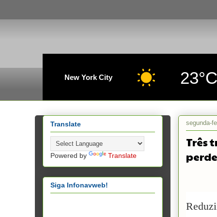
23°
New York City
segunda-fe
Translate
Três 
perde
Powered by
Translate
Siga Infonavweb!
Reduzir