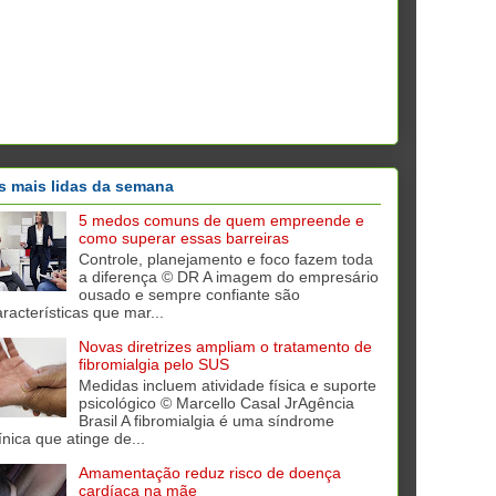
s mais lidas da semana
5 medos comuns de quem empreende e
como superar essas barreiras
Controle, planejamento e foco fazem toda
a diferença © DR A imagem do empresário
ousado e sempre confiante são
aracterísticas que mar...
Novas diretrizes ampliam o tratamento de
fibromialgia pelo SUS
Medidas incluem atividade física e suporte
psicológico © Marcello Casal JrAgência
Brasil A fibromialgia é uma síndrome
ínica que atinge de...
Amamentação reduz risco de doença
cardíaca na mãe