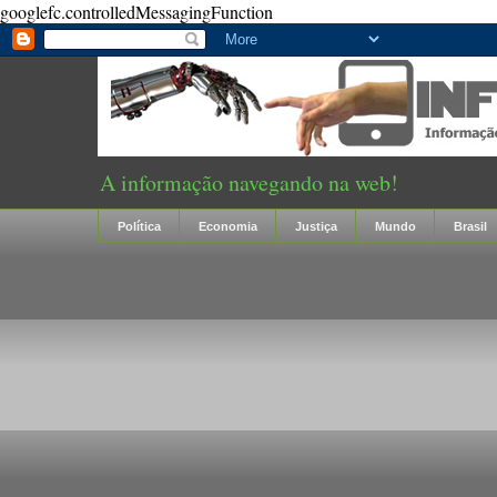
googlefc.controlledMessagingFunction
A informação navegando na web!
Política
Economia
Justiça
Mundo
Brasil