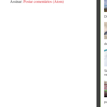
Assinar:
Postar comentários (Atom)
D
d
S
r
p