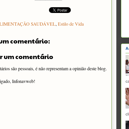
LIMENTAÇÃO SAUDÁVEL
,
Estilo de Vida
um comentário:
A
r um comentário
rios são pessoais, é não representam a opinião deste blog.
igado, Infonavweb!
c
cl