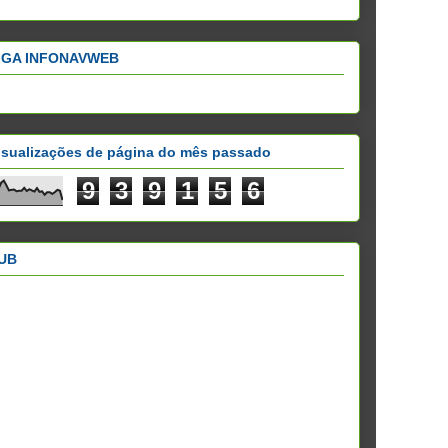
IGA INFONAVWEB
isualizações de página do mês passado
9
3
9
1
5
6
UB