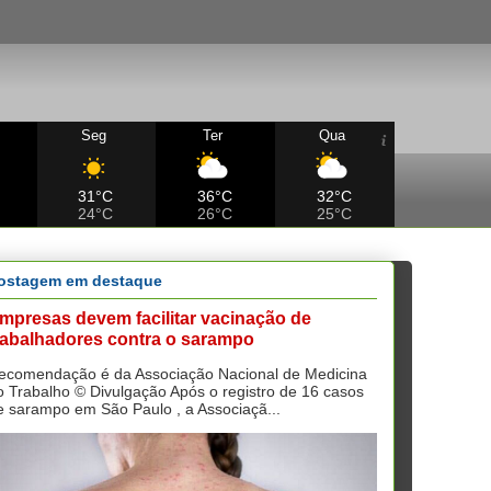
Seg
Ter
Qua
31°C
36°C
32°C
24°C
26°C
25°C
ostagem em destaque
mpresas devem facilitar vacinação de
rabalhadores contra o sarampo
ecomendação é da Associação Nacional de Medicina
o Trabalho © Divulgação Após o registro de 16 casos
e sarampo em São Paulo , a Associaçã...