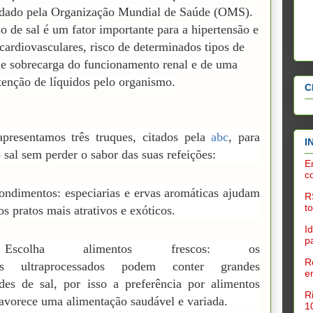
ado pela Organização Mundial de Saúde (
OMS
).
o de sal é um
fator
importante para a hipertensão e
cardiovasculares
, risco de determinados tipos de
de sobrecarga do funcionamento renal e de uma
tenção de líquidos pelo organismo.
C
presentamos três truques, citados pela
abc
, para
I
o sal sem perder o sabor das suas refeições:
E
c
ondimentos: especiarias e ervas aromáticas ajudam
R
t
 os pratos mais
atrativos
e exóticos.
I
p
scolha alimentos frescos: os
R
tos
ultraprocessados
podem conter grandes
e
des de sal, por isso a preferência por alimentos
R
favorece uma alimentação saudável e variada.
1