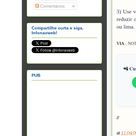
Comentários
3) Use v
reduzir 
ou lima.
Compartilhe curta e siga.
Infonavweb!
VIA
...NO
📲 Cur
PUB
//
at
11:04:0