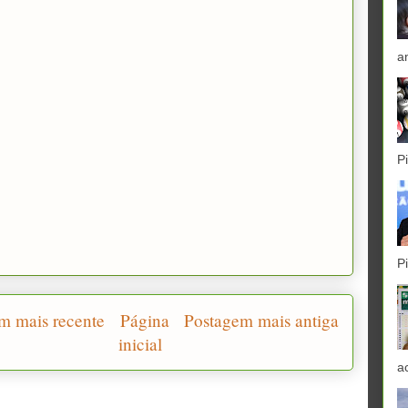
a
P
P
m mais recente
Página
Postagem mais antiga
inicial
a