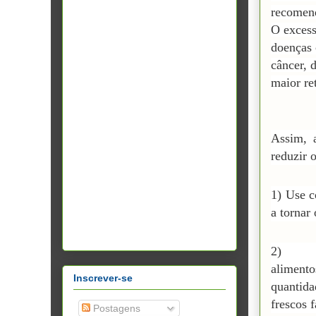
recomend
O excess
doenças
câncer, 
maior re
Assim, a
reduzir 
1) Use c
a tornar
2) E
alimen
Inscrever-se
quantida
frescos 
Postagens