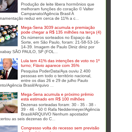
Produção de leite libera hormônios que
melhoram funções do coração © Valter
Campanato/Agência Brasil A
mamentação reduz em cerca de 11% a c...
Mega-Sena 3039 acumula e premiação
pode chegar a R$ 135 milhões na terça (4)
Os números sorteados no Espaço da
Sorte, em São Paulo, foram: 21-58-53-16-
14-39. Imagem de Paulo Diniz diniz por
ixabay SÃO PAULO, SP (FOL...
Lula tem 41% das intenções de voto no 1º
turno; Flávio aparece com 35%
Pesquisa PoderData/Aya ouviu 2.400
pessoas em todo o território nacional,
entre os dias 26 e 29 de julho Paulo
into/Agência Brasil/Arquivo ...
Mega-Sena acumula e próximo prêmio
está estimado em R$ 100 milhões
Dezenas sorteadas foram: 30 - 35 - 38 -
39 - 46 - 50 © Rafa Neddermeyer/Agência
Brasil/ARQUIVO Nenhum apostador
certou as seis dezenas do C...
Congresso volta do recesso sem previsão