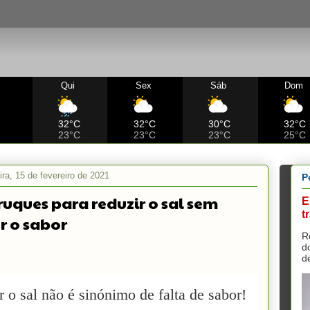
Qui
Sex
Sáb
Dom
C
32°C
32°C
30°C
32°C
23°C
23°C
23°C
25°C
ira, 15 de fevereiro de 2021
P
truques para reduzir o sal sem
E
t
r o sabor
R
d
d
 o sal não é sinónimo de falta de sabor!