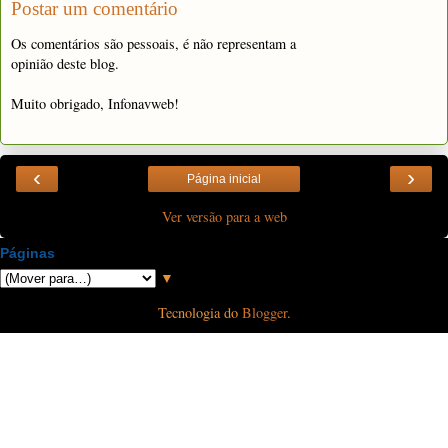
Postar um comentário
Os comentários são pessoais, é não representam a
opinião deste blog.
Muito obrigado, Infonavweb!
‹
›
Página inicial
Ver versão para a web
Páginas
▼
Tecnologia do
Blogger
.