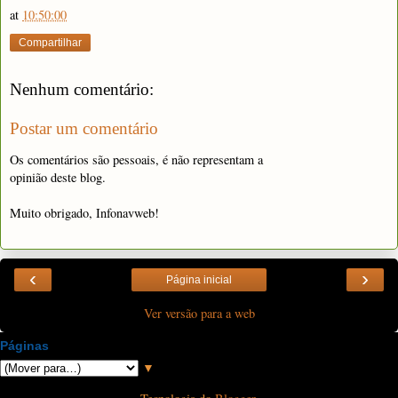
at
10:50:00
Compartilhar
Nenhum comentário:
Postar um comentário
Os comentários são pessoais, é não representam a
opinião deste blog.
Muito obrigado, Infonavweb!
‹
›
Página inicial
Ver versão para a web
Páginas
▼