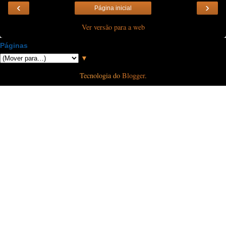
‹
›
Página inicial
Ver versão para a web
Páginas
▼
Tecnologia do
Blogger
.