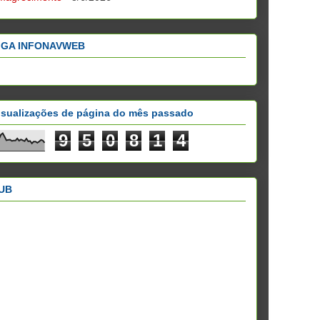
IGA INFONAVWEB
isualizações de página do mês passado
9
5
0
8
1
4
UB