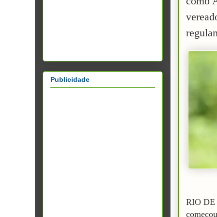
como A
veread
regula
Publicidade
RIO DE 
começou 