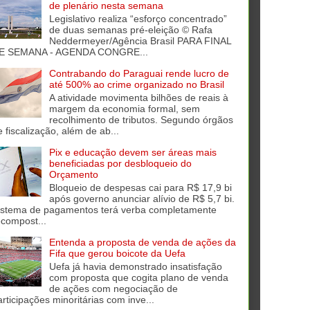
de plenário nesta semana
Legislativo realiza “esforço concentrado”
de duas semanas pré-eleição © Rafa
Neddermeyer/Agência Brasil PARA FINAL
E SEMANA - AGENDA CONGRE...
Contrabando do Paraguai rende lucro de
até 500% ao crime organizado no Brasil
A atividade movimenta bilhões de reais à
margem da economia formal, sem
recolhimento de tributos. Segundo órgãos
e fiscalização, além de ab...
Pix e educação devem ser áreas mais
beneficiadas por desbloqueio do
Orçamento
Bloqueio de despesas cai para R$ 17,9 bi
após governo anunciar alívio de R$ 5,7 bi.
istema de pagamentos terá verba completamente
ecompost...
Entenda a proposta de venda de ações da
Fifa que gerou boicote da Uefa
Uefa já havia demonstrado insatisfação
com proposta que cogita plano de venda
de ações com negociação de
articipações minoritárias com inve...