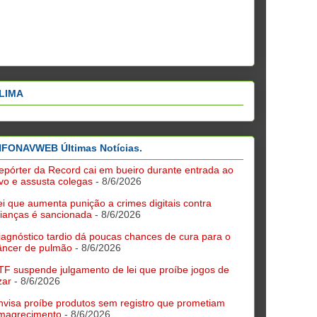
LIMA
NFONAVWEB Últimas Notícias.
epórter da Record cai em bueiro durante entrada ao
ivo e assusta colegas
- 8/6/2026
ei que aumenta punição a crimes digitais contra
rianças é sancionada
- 8/6/2026
iagnóstico tardio dá poucas chances de cura para o
âncer de pulmão
- 8/6/2026
TF suspende julgamento de lei que proíbe jogos de
zar
- 8/6/2026
nvisa proíbe produtos sem registro que prometiam
magrecimento
- 8/6/2026