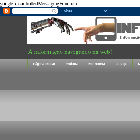
googlefc.controlledMessagingFunction
A informação navegando na web!
Página inicial
Política
Economia
Justiça