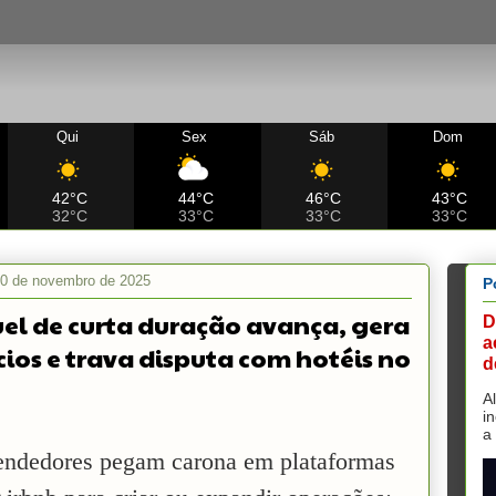
Qui
Sex
Sáb
Dom
42°C
44°C
46°C
43°C
32°C
33°C
33°C
33°C
30 de novembro de 2025
P
el de curta duração avança, gera
D
a
ios e trava disputa com hotéis no
d
A
i
a
ndedores pegam carona em plataformas