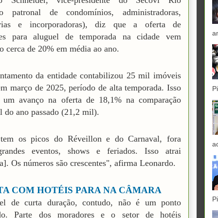
o Schneider, vice-presidente do Secovi Rio
ato patronal de condomínios, administradoras,
árias e incorporadoras), diz que a oferta de
a
ões para aluguel de temporada na cidade vem
o cerca de 20% em média ao ano.
tamento da entidade contabilizou 25 mil imóveis
em março de 2025, período de alta temporada. Isso
P
ca um avanço na oferta de 18,1% na comparação
l do ano passado (21,2 mil).
tem os picos do Réveillon e do Carnaval, fora
a
grandes eventos, shows e feriados. Isso atrai
]. Os números são crescentes", afirma Leonardo.
TA COM HOTÉIS PARA NA CÂMARA
P
el de curta duração, contudo, não é um ponto
ado. Parte dos moradores e o setor de hotéis