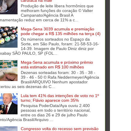
cardíaca na mãe
Produção de leite libera hormônios que
melhoram funções do coração © Valter
Campanato/Agência Brasil A
mamentação reduz em cerca de 11% a c...
Mega-Sena 3039 acumula e premiação
pode chegar a R$ 135 milhões na terça (4)
Os números sorteados no Espaço da
Sorte, em São Paulo, foram: 21-58-53-16-
14-39. Imagem de Paulo Diniz diniz por
ixabay SÃO PAULO, SP (FOL...
Mega-Sena acumula e próximo prêmio
está estimado em R$ 100 milhões
Dezenas sorteadas foram: 30 - 35 - 38 -
39 - 46 - 50 © Rafa Neddermeyer/Agência
Brasil/ARQUIVO Nenhum apostador
certou as seis dezenas do C...
Lula tem 41% das intenções de voto no 1º
turno; Flávio aparece com 35%
Pesquisa PoderData/Aya ouviu 2.400
pessoas em todo o território nacional,
entre os dias 26 e 29 de julho Paulo
into/Agência Brasil/Arquivo ...
Congresso volta do recesso sem previsão