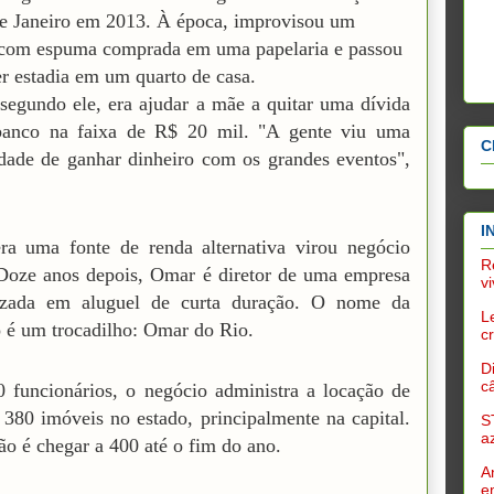
e Janeiro em 2013. À época, improvisou um
 com espuma comprada em uma papelaria e passou
er estadia em um quarto de casa.
 segundo ele, era ajudar a mãe a quitar uma dívida
anco na faixa de R$ 20 mil. "A gente viu uma
C
dade de ganhar dinheiro com os grandes eventos",
I
ra uma fonte de renda alternativa virou negócio
R
Doze anos depois, Omar é diretor de uma empresa
v
lizada em aluguel de curta duração. O nome da
L
 é um trocadilho: Omar do Rio.
c
D
c
funcionários, o negócio administra a locação de
 380 imóveis no estado, principalmente na capital.
S
a
ão é chegar a 400 até o fim do ano.
A
e