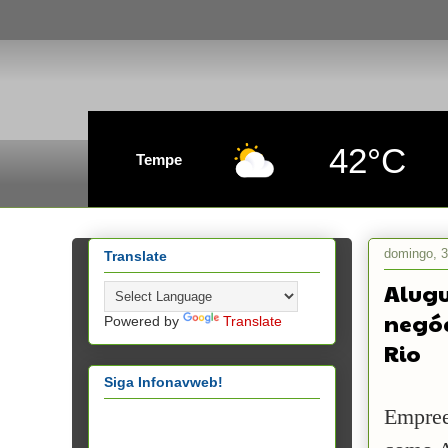
42°C
Tempe
domingo, 
Translate
Alugu
negóc
Powered by
Translate
Rio
Siga Infonavweb!
Empree