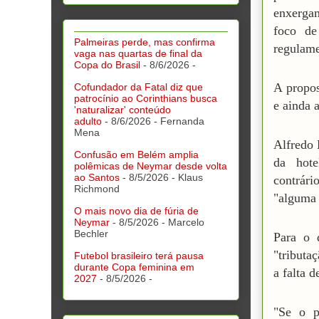
enxergam
foco de
Palmeiras perde, mas confirma
regulame
vaga nas quartas de final da
Copa do Brasil
- 8/6/2026
-
A propos
Cofundador da Fatal diz que
patrocínio ao Corinthians busca
e ainda 
'naturalizar' conteúdo
adulto
- 8/6/2026
- Fernanda
Mena
Alfredo 
Confusão em Belém amplia
da hote
polêmicas de Neymar desde volta
ao Santos
- 8/5/2026
- Klaus
contrár
Richmond
"alguma 
O mais novo dia de fúria de
Neymar
- 8/5/2026
- Marcelo
Bechler
Para o 
"tributa
Futebol brasileiro terá pausa
durante Copa feminina em
a falta 
2027
- 8/5/2026
-
"Se o p