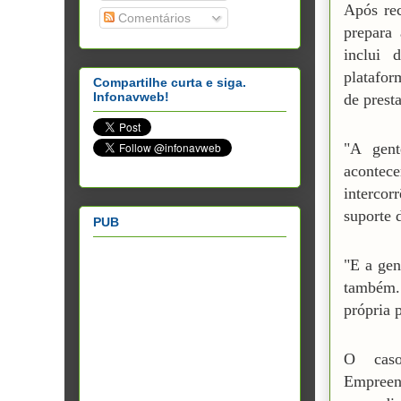
Após rec
Comentários
prepara 
inclui 
platafor
Compartilhe curta e siga.
Infonavweb!
de presta
"A gent
acontec
intercor
suporte 
PUB
"E a gen
também.
própria 
O caso
Empreen