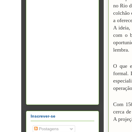
no Rio d
colchão
a oferec
A ideia,
com o b
oportuni
lembra.
O que e
formal. 
especia
operação
Com 150 
cerca de
Inscrever-se
A projeç
Postagens