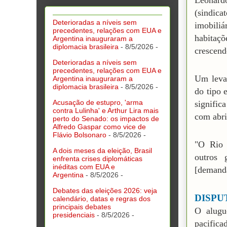
Leonard
(sindic
Deterioradas a níveis sem
imobili
precedentes, relações com EUA e
habitaç
Argentina inauguraram a
diplomacia brasileira
- 8/5/2026
-
crescend
Deterioradas a níveis sem
precedentes, relações com EUA e
Um levan
Argentina inauguraram a
diplomacia brasileira
- 8/5/2026
-
do tipo 
Acusação de estupro, 'arma
signifi
contra Lulinha' e Arthur Lira mais
com abri
perto do Senado: os impactos de
Alfredo Gaspar como vice de
Flávio Bolsonaro
- 8/5/2026
-
"O Rio 
A dois meses da eleição, Brasil
outros 
enfrenta crises diplomáticas
inéditas com EUA e
[demanda
Argentina
- 8/5/2026
-
Debates das eleições 2026: veja
DISPU
calendário, datas e regras dos
principais debates
O alugu
presidenciais
- 8/5/2026
-
pacific