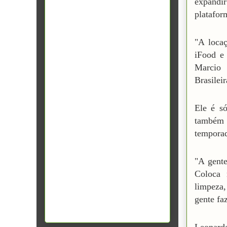
expandi
platafor
"A loca
iFood e 
Marcio 
Brasilei
Ele é s
também 
tempora
"A gente
Coloca 
limpeza
gente fa