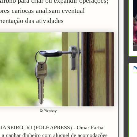
irbnb para criar ou expandir operações;
ores cariocas analisam eventual
mentação das atividades
P
© Pixabay
JANEIRO, RJ (FOLHAPRESS) - Omar Farhat
a ganhar dinheiro com aluguel de acomodações