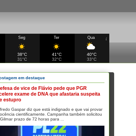
Seg
Ter
Qua
38°C
41°C
40°C
31°C
32°C
33°C
ostagem em destaque
efesa de vice de Flávio pede que PGR
celere exame de DNA que afastaria suspeita
e estupro
lfredo Gaspar diz que está indignado e que vai provar
nocência cientificamente. Campanha também solicitou
 Gilmar prazo de 72 horas para ...