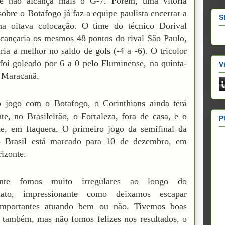
 e não alcança mais o G-7. Porém, uma vitória
sobre o Botafogo já faz a equipe paulista encerrar a
S
na oitava colocação. O time do técnico Dorival
lcançaria os mesmos 48 pontos do rival São Paulo,
ria a melhor no saldo de gols (-4 a -6). O tricolor
 foi goleado por 6 a 0 pelo Fluminense, na quinta-
V
o Maracanã.
 jogo com o Botafogo, o Corinthians ainda terá
nte, no Brasileirão, o Fortaleza, fora de casa, e o
P
e, em Itaquera. O primeiro jogo da semifinal da
 Brasil está marcado para 10 de dezembro, em
izonte.
ente fomos muito irregulares ao longo do
ato, impressionante como deixamos escapar
importantes atuando bem ou não. Tivemos boas
 também, mas não fomos felizes nos resultados, o