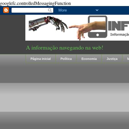
googlefc.controlledMessagingFunction
A informação navegando na web!
Página inicial
Política
Economia
Justiça