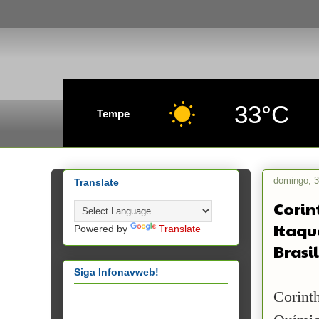
33°C
Tempe
domingo, 
Translate
Corin
Itaqu
Powered by
Translate
Brasi
Siga Infonavweb!
Corint