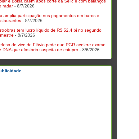
ólar e Bolsa caem após corte da Selic e com balanços
o radar
- 8/7/2026
ix amplia participação nos pagamentos em bares e
estaurantes
- 8/7/2026
etrobras tem lucro líquido de R$ 52,4 bi no segundo
rimestre
- 8/7/2026
efesa de vice de Flávio pede que PGR acelere exame
e DNA que afastaria suspeita de estupro
- 8/6/2026
ublicidade