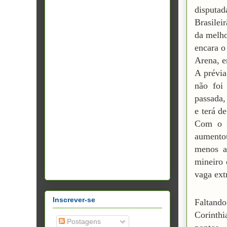
disputad
Brasilei
da melho
encara o
Arena, e
A prévia
não foi
passada,
e terá d
Com o r
aumento
menos a
mineiro 
vaga ext
Inscrever-se
Faltand
Corinthi
Postagens