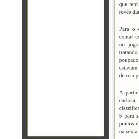
que tem 
revés di
Para o 
contar c
no jogo
tratand
poupad
estavam
de recup
A parti
carioca
classifi
5 para s
pontos e
na sexta