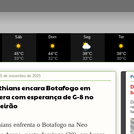
Sáb
Dom
Seg
Ter
45°C
44°C
38°C
38°C
33°C
32°C
33°C
30°C
30 de novembro de 2025
P
thians encara Botafogo em
D
b
era com esperança de G-8 no
D
leirão
r
f
hians enfrenta o Botafogo na Neo