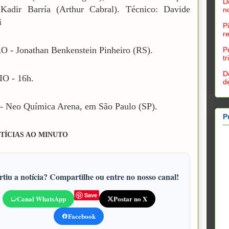
D
 Kadir Barría (Arthur Cabral). Técnico: Davide
n
i
P
r
 - Jonathan Benkenstein Pinheiro (RS).
P
t
D
O - 16h.
d
 Neo Química Arena, em São Paulo (SP).
P
TÍCIAS AO MINUTO
tiu a notícia? Compartilhe ou entre no nosso canal!
Save
Canal WhatsApp
Postar no X
Facebook