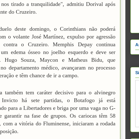
nos tirado a tranquilidade", admitiu Dorival após
ante do Cruzeiro.
duelo deste domingo, o Corinthians não poderá
om o volante José Martínez, expulso por agressão
 contra o Cruzeiro. Memphis Depay continua
A
o um edema ósseo no joelho esquerdo e deve ser
o. Hugo Souza, Maycon e Matheus Bidu, que
 no departamento médico, avançaram no processo
S
eração e têm chance de ir a campo.
da também tem caráter decisivo para o alvinegro
. Invicto há sete partidas, o Botafogo já está
cado para a Libertadores e briga por uma vaga no G-
e garantir na fase de grupos. Os cariocas têm 58
, com a vitória do Fluminense, iniciaram a rodada
 posição.