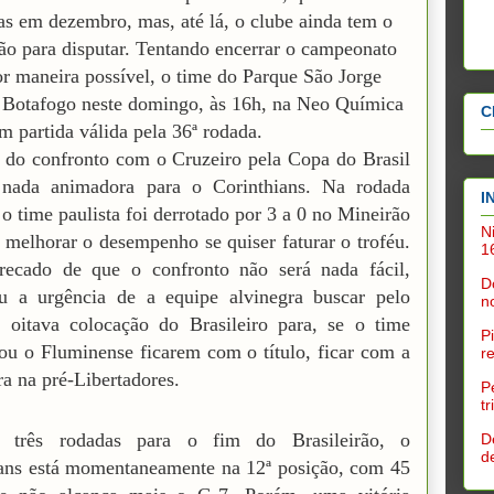
as em dezembro, mas, até lá, o clube ainda tem o
rão para disputar. Tentando encerrar o campeonato
r maneira possível, o time do Parque São Jorge
 Botafogo neste domingo, às 16h, na Neo Química
C
m partida válida pela 36ª rodada.
 do confronto com o Cruzeiro pela Copa do Brasil
 nada animadora para o Corinthians. Na rodada
I
 o time paulista foi derrotado por 3 a 0 no Mineirão
N
e melhorar o desempenho se quiser faturar o troféu.
1
ecado de que o confronto não será nada fácil,
D
u a urgência de a equipe alvinegra buscar pelo
n
 oitava colocação do Brasileiro para, se o time
P
ou o Fluminense ficarem com o título, ficar com a
r
ra na pré-Libertadores.
P
t
o três rodadas para o fim do Brasileirão, o
D
d
ans está momentaneamente na 12ª posição, com 45