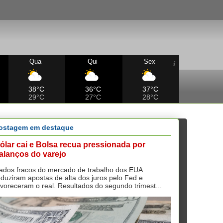
Qua
Qui
Sex
38°C
36°C
37°C
29°C
27°C
28°C
ostagem em destaque
ólar cai e Bolsa recua pressionada por
alanços do varejo
ados fracos do mercado de trabalho dos EUA
eduziram apostas de alta dos juros pelo Fed e
avoreceram o real. Resultados do segundo trimest...