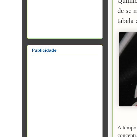
Químic
de se m
tabela
Publicidade
A tempor
concentr