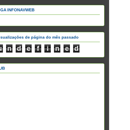
IGA INFONAVWEB
isualizações de página do mês passado
u
n
d
e
f
i
n
e
d
UB