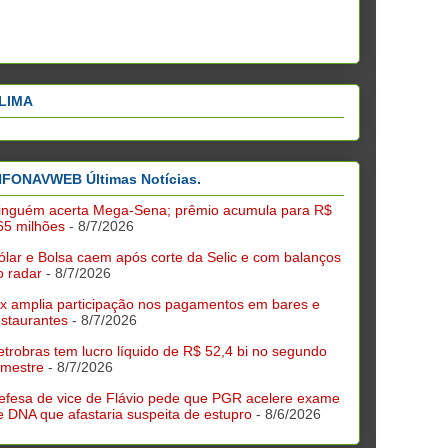
LIMA
NFONAVWEB Últimas Notícias.
inguém acerta Mega-Sena; prêmio acumula para R$
65 milhões
- 8/7/2026
ólar e Bolsa caem após corte da Selic e com balanços
o radar
- 8/7/2026
ix amplia participação nos pagamentos em bares e
estaurantes
- 8/7/2026
etrobras tem lucro líquido de R$ 52,4 bi no segundo
rimestre
- 8/7/2026
efesa de vice de Flávio pede que PGR acelere exame
e DNA que afastaria suspeita de estupro
- 8/6/2026