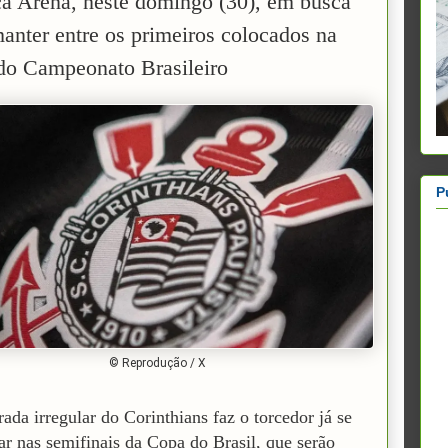
a Arena, neste domingo (30), em busca
anter entre os primeiros colocados na
 do Campeonato Brasileiro
P
© Reprodução / X
ada irregular do Corinthians faz o torcedor já se
ar nas semifinais da Copa do Brasil, que serão