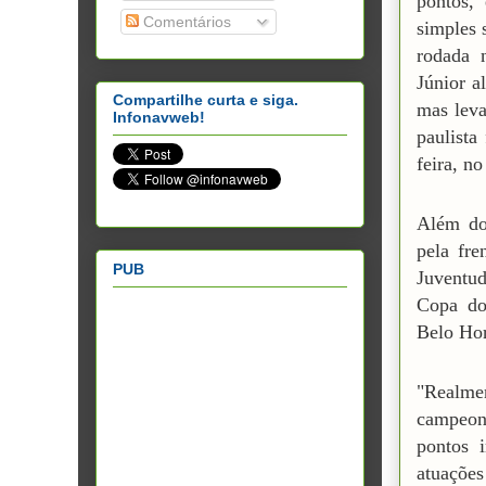
pontos,
Comentários
simples 
rodada 
Júnior a
Compartilhe curta e siga.
mas leva
Infonavweb!
paulista
feira, n
Além do
pela fre
PUB
Juventud
Copa do
Belo Hor
"Realm
campeon
pontos 
atuações