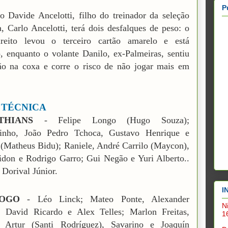
P
o Davide Ancelotti, filho do treinador da seleção
ra, Carlo Ancelotti, terá dois desfalques de peso: o
-direito levou o terceiro cartão amarelo e está
, enquanto o volante Danilo, ex-Palmeiras, sentiu
ão na coxa e corre o risco de não jogar mais em
 TÉCNICA
THIANS
- Felipe Longo (Hugo Souza);
inho, João Pedro Tchoca, Gustavo Henrique e
 (Matheus Bidu); Raniele, André Carrilo (Maycon),
don e Rodrigo Garro; Gui Negão e Yuri Alberto..
 Dorival Júnior.
I
FOGO
- Léo Linck; Mateo Ponte, Alexander
N
, David Ricardo e Alex Telles; Marlon Freitas,
1
 Artur (Santi Rodríguez), Savarino e Joaquín