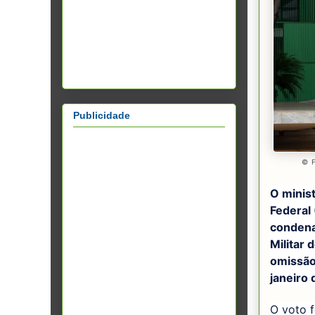
Publicidade
© 
O minis
Federal 
condenar
Militar 
omissão
janeiro
O voto f