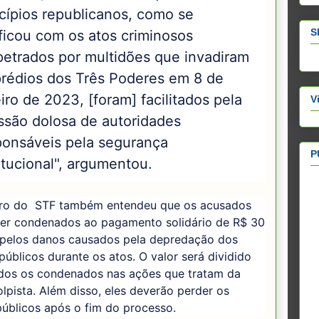
ncípios republicanos, como se
S
ificou com os atos criminosos
petrados por multidões que invadiram
prédios dos Três Poderes em 8 de
iro de 2023, [foram] facilitados pela
V
ssão dolosa de autoridades
ponsáveis pela segurança
P
itucional", argumentou.
tro do STF também entendeu que os acusados
er condenados ao pagamento solidário de R$ 30
 pelos danos causados pela depredação dos
públicos durante os atos. O valor será dividido
odos os condenados nas ações que tratam da
lpista. Além disso, eles deverão perder os
públicos após o fim do processo.