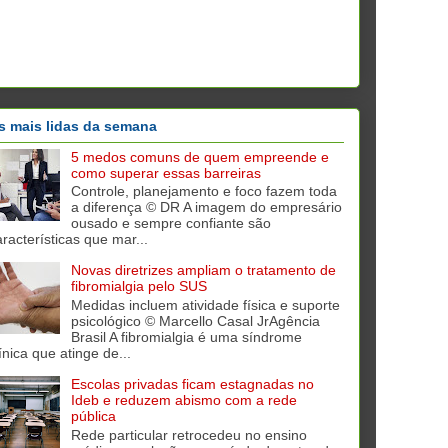
s mais lidas da semana
5 medos comuns de quem empreende e
como superar essas barreiras
Controle, planejamento e foco fazem toda
a diferença © DR A imagem do empresário
ousado e sempre confiante são
aracterísticas que mar...
Novas diretrizes ampliam o tratamento de
fibromialgia pelo SUS
Medidas incluem atividade física e suporte
psicológico © Marcello Casal JrAgência
Brasil A fibromialgia é uma síndrome
ínica que atinge de...
Escolas privadas ficam estagnadas no
Ideb e reduzem abismo com a rede
pública
Rede particular retrocedeu no ensino