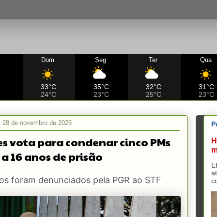
Dom
Seg
Ter
Qua
C
33°C
35°C
32°C
31°C
24°C
23°C
25°C
23°C
a, 28 de novembro de 2025
P
s vota para condenar cinco PMs
H
m
 a 16 anos de prisão
E
a
os foram denunciados pela PGR ao STF
c