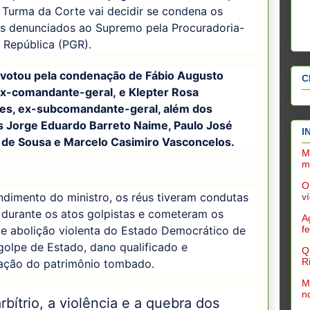
 Turma da Corte vai decidir se condena os
s denunciados ao Supremo pela Procuradoria-
a República (PGR).
votou pela condenação de Fábio Augusto
C
 ex-comandante-geral, e Klepter Rosa
es, ex-subcomandante-geral, além dos
s Jorge Eduardo Barreto Naime, Paulo José
I
a de Sousa e Marcelo Casimiro Vasconcelos.
M
m
O
dimento do ministro, os réus tiveram condutas
v
 durante os atos golpistas e cometeram os
A
de abolição violenta do Estado Democrático de
f
 golpe de Estado, dano qualificado e
Q
R
ração do patrimônio tombado.
M
n
rbítrio, a violência e a quebra dos