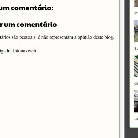
um comentário:
in
r um comentário
rios são pessoais, é não representam a opinião deste blog.
s
igado, Infonavweb!
d
ta