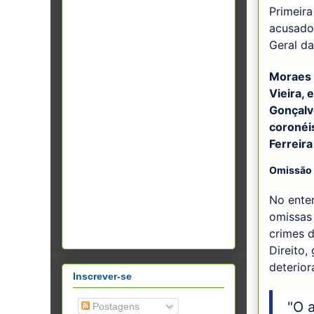
Primeira
acusado
Geral d
Moraes 
Vieira,
Gonçalv
coronéi
Ferreir
Omissão
No enten
omissas
crimes 
Direito,
deterio
Inscrever-se
"O a
Postagens