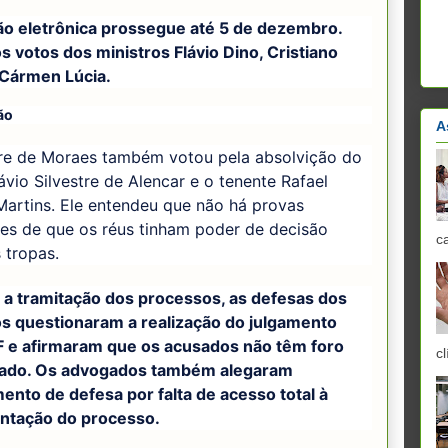
ão eletrônica prossegue até 5 de dezembro.
s votos dos ministros Flávio Dino, Cristiano
 Cármen Lúcia.
ão
A
re de Moraes também votou pela absolvição do
ávio Silvestre de Alencar e o tenente Rafael
Martins. Ele entendeu que não há provas
tes de que os réus tinham poder de decisão
c
 tropas.
 a tramitação dos processos, as defesas dos
s questionaram a realização do julgamento
F e afirmaram que os acusados não têm foro
cl
giado. Os advogados também alegaram
ento de defesa por falta de acesso total à
tação do processo.