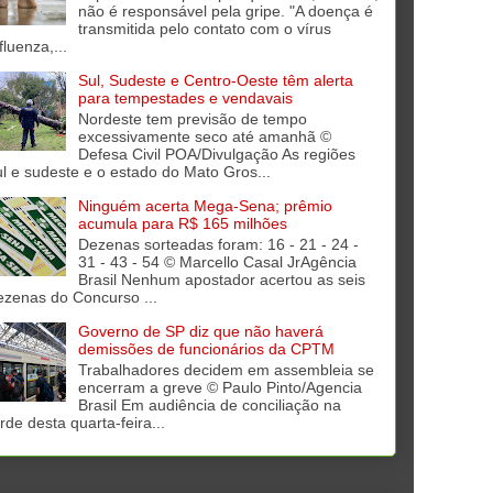
não é responsável pela gripe. "A doença é
transmitida pelo contato com o vírus
fluenza,...
Sul, Sudeste e Centro-Oeste têm alerta
para tempestades e vendavais
Nordeste tem previsão de tempo
excessivamente seco até amanhã ©
Defesa Civil POA/Divulgação As regiões
ul e sudeste e o estado do Mato Gros...
Ninguém acerta Mega-Sena; prêmio
acumula para R$ 165 milhões
Dezenas sorteadas foram: 16 - 21 - 24 -
31 - 43 - 54 © Marcello Casal JrAgência
Brasil Nenhum apostador acertou as seis
ezenas do Concurso ...
Governo de SP diz que não haverá
demissões de funcionários da CPTM
Trabalhadores decidem em assembleia se
encerram a greve © Paulo Pinto/Agencia
Brasil Em audiência de conciliação na
rde desta quarta-feira...