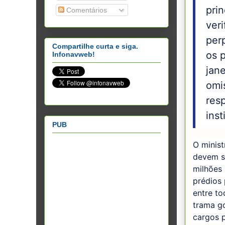
pri
Comentários
ver
per
Compartilhe curta e siga.
os 
Infonavweb!
jane
omi
res
inst
PUB
O minis
devem s
milhões
prédios 
entre t
trama go
cargos 