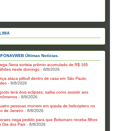
LIMA
NFONAVWEB Últimas Notícias.
ega-Sena sorteia prêmio acumulado de R$ 165
ilhões neste domingo
- 8/8/2026
nça ataca pitbull dentro de casa em São Paulo;
ídeo
- 8/8/2026
gosto terá dois eclipses; saiba como assistir aos
enômenos
- 8/8/2026
uatro pessoas morrem em queda de helicóptero no
io de Janeiro
- 8/8/2026
oraes nega pedido para que Bolsonaro receba filhos
o Dia dos Pais
- 8/8/2026