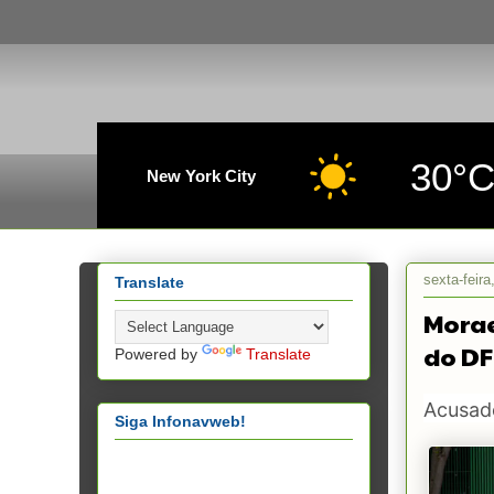
30°
New York City
sexta-feir
Translate
Morae
do DF
Powered by
Translate
Acusad
Siga Infonavweb!