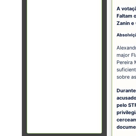
A votaç
Faltam o
Zanin e
Absolviç
Alexand
major Fl
Pereira 
suficien
sobre as
Durante
acusado
pelo ST
privile
cerceam
documen