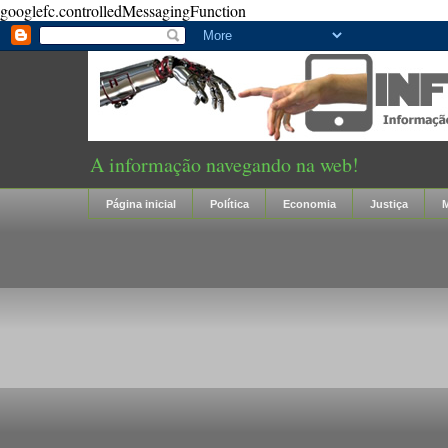
googlefc.controlledMessagingFunction
A informação navegando na web!
Página inicial
Política
Economia
Justiça