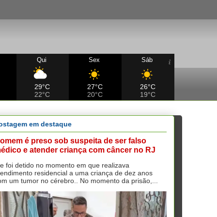
Qui
Sex
Sáb
29°C
27°C
26°C
22°C
20°C
19°C
ostagem em destaque
omem é preso sob suspeita de ser falso
édico e atender criança com câncer no RJ
le foi detido no momento em que realizava
tendimento residencial a uma criança de dez anos
om um tumor no cérebro.. No momento da prisão,...