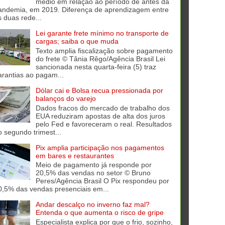
médio em relação ao período de antes da
andemia, em 2019. Diferença de aprendizagem entre
s duas rede...
Lei garante frete mínimo no transporte de
cargas; saiba o que muda
Texto amplia fiscalização sobre pagamento
do frete © Tânia Rêgo/Agência Brasil Lei
sancionada nesta quarta-feira (5) traz
arantias ao pagam...
Dólar cai e Bolsa recua pressionada por
balanços do varejo
Dados fracos do mercado de trabalho dos
EUA reduziram apostas de alta dos juros
pelo Fed e favoreceram o real. Resultados
o segundo trimest...
Pix amplia participação nos pagamentos
em bares e restaurantes
Meio de pagamento já responde por
20,5% das vendas no setor © Bruno
Peres/Agência Brasil O Pix respondeu por
0,5% das vendas presenciais em...
Andar descalço no inverno faz mal?
Entenda o que aumenta o risco de gripe
Especialista explica por que o frio, sozinho,