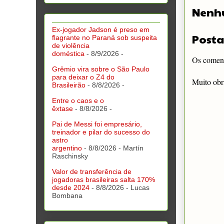
Nenh
Ex-jogador Jadson é preso em
Posta
flagrante no Paraná sob suspeita
de violência
doméstica
- 8/9/2026
-
Os comentá
Grêmio vira sobre o São Paulo
para deixar o Z4 do
Muito obr
Brasileirão
- 8/8/2026
-
Entre o caos e o
êxtase
- 8/8/2026
-
Pai de Messi foi empresário,
treinador e pilar do sucesso do
astro
argentino
- 8/8/2026
- Martín
Raschinsky
Valor de transferência de
jogadoras brasileiras salta 170%
desde 2024
- 8/8/2026
- Lucas
Bombana