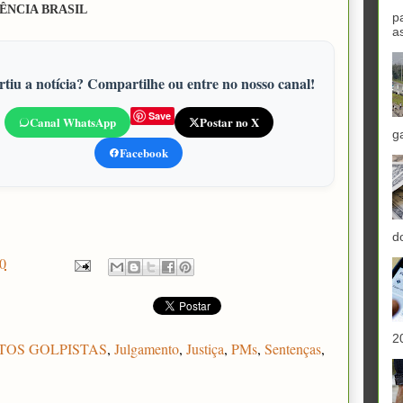
ÊNCIA BRASIL
p
a
tiu a notícia? Compartilhe ou entre no nosso canal!
Save
Canal WhatsApp
Postar no X
g
Facebook
d
0
2
TOS GOLPISTAS
,
Julgamento
,
Justiça
,
PMs
,
Sentenças
,