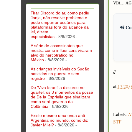
VIA… AG
Tirar Discord do ar, como pediu
Janja, não resolve problema e
pode empurrar usuários para
📲 Cur
plataformas fora do alcance da
lei, dizem
especialistas
- 8/8/2026
-
A série de assassinatos que
mostra como influencers viraram
alvo do narcotráfico no
México
- 8/8/2026
-
As crianças invisíveis do Sudão
//
nascidas na guerra e sem
registro
- 8/9/2026
-
at
17:20:0
De 'Viva Israel' a discurso no
quartel: os 3 momentos da posse
de De la Espriella que sinalizam
como será governo da
Colômbia
- 8/8/2026
-
Labels:
A
Existe mesmo uma onda anti-
Argentina no mundo, como diz
STF
Javier Milei?
- 8/8/2026
-