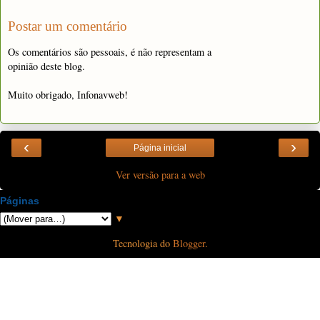
Postar um comentário
Os comentários são pessoais, é não representam a
opinião deste blog.
Muito obrigado, Infonavweb!
‹
›
Página inicial
Ver versão para a web
Páginas
▼
Tecnologia do
Blogger
.