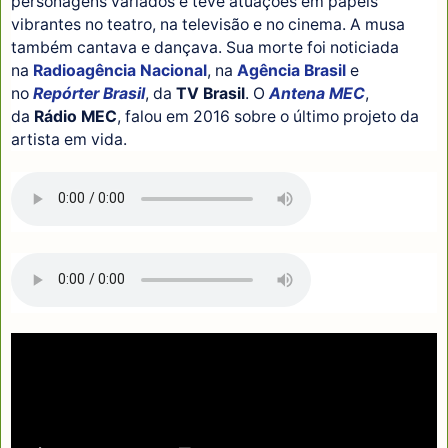
personagens variados e teve atuações em papéis
vibrantes no teatro, na televisão e no cinema. A musa
também cantava e dançava. Sua morte foi noticiada
na
Radioagência Nacional
, na
Agência Brasil
e
no
Repórter Brasil
, da
TV Brasil
. O
Antena MEC
,
da
Rádio MEC
, falou em 2016 sobre o último projeto da
artista em vida.