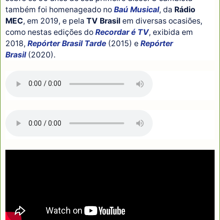
também foi homenageado no
Baú Musical
, da
Rádio
MEC
, em 2019, e pela
TV Brasil
em diversas ocasiões,
como nestas edições do
Recordar é TV
, exibida em
2018,
Repórter Brasil Tarde
(2015) e
Repórter
Brasil
(2020).