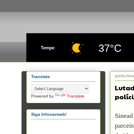
37°C
Tempe
quinta-fei
Translate
Lutad
políc
Powered by
Translate
Siga Infonavweb!
Sinead
parcei