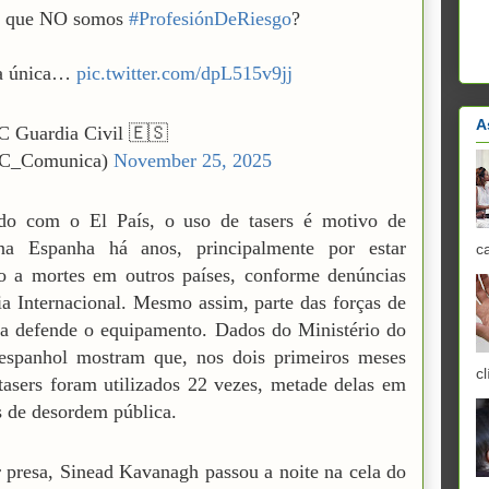
en que NO somos
#ProfesiónDeRiesgo
?
a única…
pic.twitter.com/dpL515v9jj
A
Guardia Civil 🇪🇸
_Comunica)
November 25, 2025
do com o El País, o uso de tasers é motivo de
na Espanha há anos, principalmente por estar
c
o a mortes em outros países, conforme denúncias
ia Internacional. Mesmo assim, parte das forças de
a defende o equipamento. Dados do Ministério do
 espanhol mostram que, nos dois primeiros meses
cl
tasers foram utilizados 22 vezes, metade delas em
s de desordem pública.
 presa, Sinead Kavanagh passou a noite na cela do