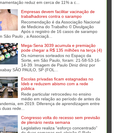
mamentação reduz em cerca de 11% a c...
Empresas devem facilitar vacinação de
trabalhadores contra o sarampo
Recomendação é da Associação Nacional
de Medicina do Trabalho © Divulgação
Após o registro de 16 casos de sarampo
m São Paulo , a Associaçã...
Mega-Sena 3039 acumula e premiação
pode chegar a R$ 135 milhões na terça (4)
Os números sorteados no Espaço da
Sorte, em São Paulo, foram: 21-58-53-16-
14-39. Imagem de Paulo Diniz diniz por
ixabay SÃO PAULO, SP (FOL...
Escolas privadas ficam estagnadas no
Ideb e reduzem abismo com a rede
pública
Rede particular retrocedeu no ensino
médio em relação ao período de antes da
andemia, em 2019. Diferença de aprendizagem entre
s duas rede...
Congresso volta do recesso sem previsão
de plenário nesta semana
Legislativo realiza “esforço concentrado”
de duas semanas pré-eleição © Rafa