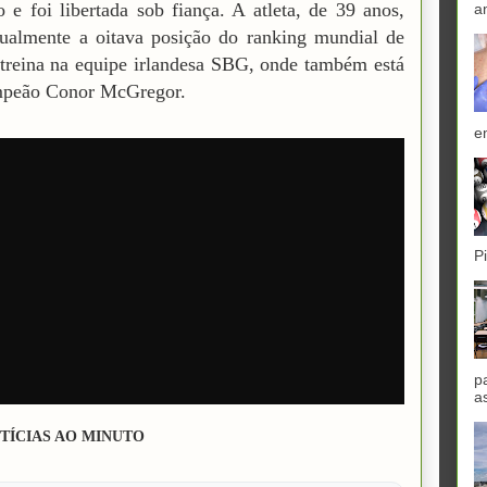
o e foi libertada sob fiança. A atleta, de 39 anos,
a
ualmente a oitava posição do ranking mundial de
reina na equipe irlandesa SBG, onde também está
mpeão Conor McGregor.
e
P
p
a
TÍCIAS AO MINUTO