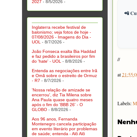
2027
- 8/5/2026
-
📲 Cur
Inglaterra recebe festival de
balonismo; veja fotos de hoje -
07/08/2026 - Imagens do Dia -
UOL
- 8/7/2026
-
João Fonseca exalta Bia Haddad
e faz pedido a brasileiros por fim
//
do 'hate' - UOL
- 8/8/2026
-
Entenda as negociações entre Irã
at
21:55:0
e Omã sobre o estreito de Ormuz
- R7
- 8/7/2026
-
'Nossa relação de amizade se
encerrou', diz Tia Milena sobre
Ana Paula quase quatro meses
Labels:
M
após o fim do 'BBB 26' - O
GLOBO
- 8/8/2026
-
Aos 96 anos, Fernanda
Nenh
Montenegro cancela participação
em evento literário por problemas
de saúde; entenda - Alô Alô