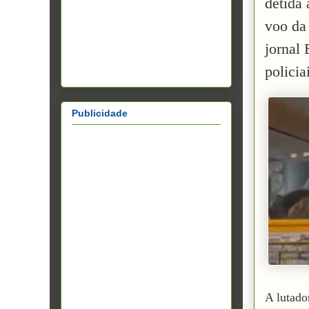
detida
voo da
jornal 
policia
Publicidade
A lutado