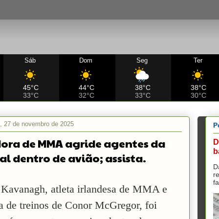
Sáb
Dom
Seg
Ter
45°C
44°C
38°C
38°C
33°C
32°C
33°C
30°C
ra, 27 de novembro de 2025
P
ora de MMA agride agentes da
D
b
ial dentro de avião; assista.
D
r
f
 Kavanagh, atleta irlandesa de MMA e
ra de treinos de Conor McGregor, foi