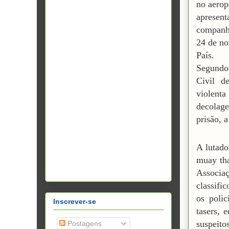
no aerop
apresent
companhi
24 de no
País.
Segundo 
Civil d
violenta
decolag
prisão, a
A lutado
muay tha
Associ
classifi
os poli
Inscrever-se
tasers, 
suspeitos
Postagens