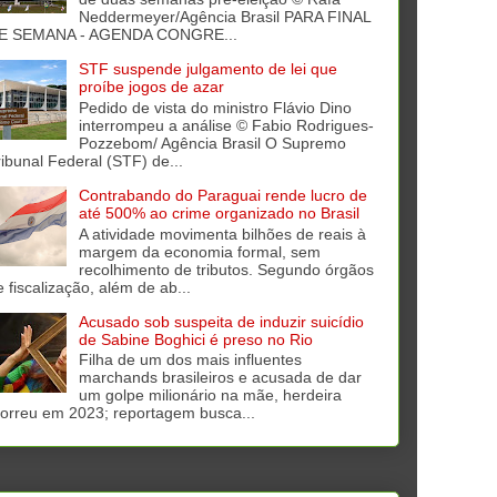
Neddermeyer/Agência Brasil PARA FINAL
E SEMANA - AGENDA CONGRE...
STF suspende julgamento de lei que
proíbe jogos de azar
Pedido de vista do ministro Flávio Dino
interrompeu a análise © Fabio Rodrigues-
Pozzebom/ Agência Brasil O Supremo
ribunal Federal (STF) de...
Contrabando do Paraguai rende lucro de
até 500% ao crime organizado no Brasil
A atividade movimenta bilhões de reais à
margem da economia formal, sem
recolhimento de tributos. Segundo órgãos
e fiscalização, além de ab...
Acusado sob suspeita de induzir suicídio
de Sabine Boghici é preso no Rio
Filha de um dos mais influentes
marchands brasileiros e acusada de dar
um golpe milionário na mãe, herdeira
orreu em 2023; reportagem busca...