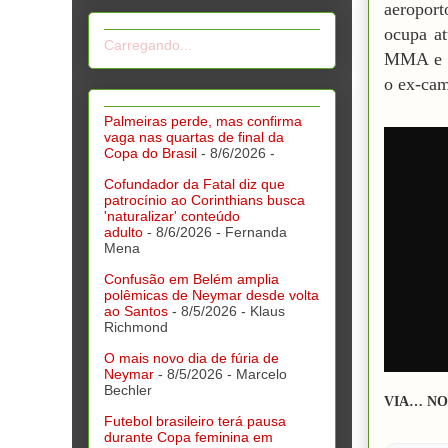
aeroport
ocupa at
Carregando...
MMA e t
o ex-ca
Palmeiras perde, mas confirma
vaga nas quartas de final da
Copa do Brasil
- 8/6/2026
-
Cofundador da Fatal diz que
patrocínio ao Corinthians busca
'naturalizar' conteúdo
adulto
- 8/6/2026
- Fernanda
Mena
Confusão em Belém amplia
polêmicas de Neymar desde volta
ao Santos
- 8/5/2026
- Klaus
Richmond
O mais novo dia de fúria de
Neymar
- 8/5/2026
- Marcelo
Bechler
VIA… NO
Futebol brasileiro terá pausa
durante Copa feminina em