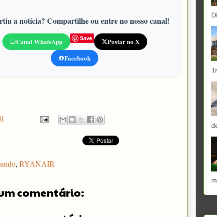
D
tiu a notícia? Compartilhe ou entre no nosso canal!
Save
Canal WhatsApp
Postar no X
Facebook
T
0
d
undo
,
RYANAIR
m
um comentário: