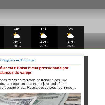
Qua
Qui
Sex
38°C
36°C
37°C
29°C
27°C
28°C
ostagem em destaque
ólar cai e Bolsa recua pressionada por
alanços do varejo
ados fracos do mercado de trabalho dos EUA
eduziram apostas de alta dos juros pelo Fed e
avoreceram o real. Resultados do segundo trimest...