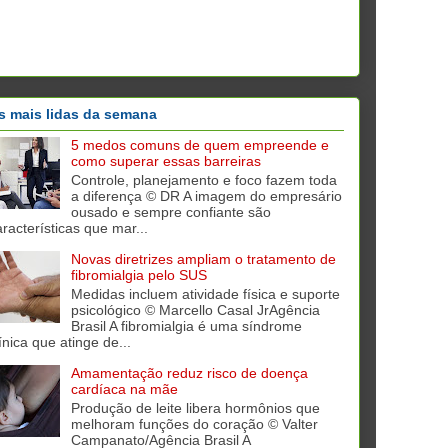
s mais lidas da semana
5 medos comuns de quem empreende e
como superar essas barreiras
Controle, planejamento e foco fazem toda
a diferença © DR A imagem do empresário
ousado e sempre confiante são
aracterísticas que mar...
Novas diretrizes ampliam o tratamento de
fibromialgia pelo SUS
Medidas incluem atividade física e suporte
psicológico © Marcello Casal JrAgência
Brasil A fibromialgia é uma síndrome
ínica que atinge de...
Amamentação reduz risco de doença
cardíaca na mãe
Produção de leite libera hormônios que
melhoram funções do coração © Valter
Campanato/Agência Brasil A