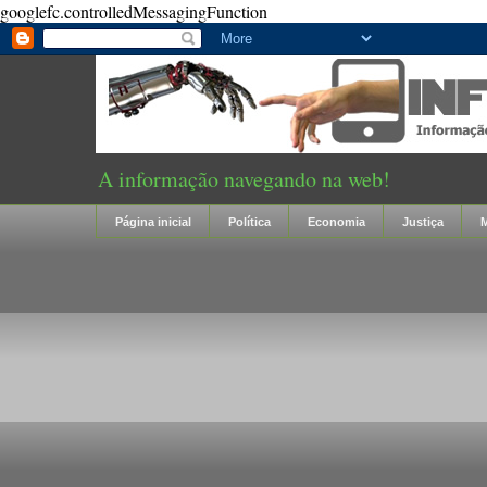
googlefc.controlledMessagingFunction
A informação navegando na web!
Página inicial
Política
Economia
Justiça