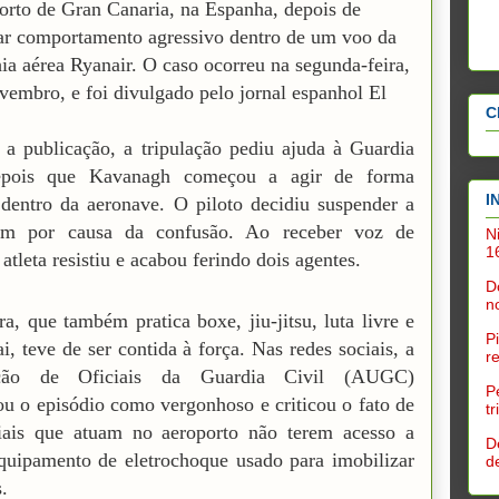
orto de Gran Canaria, na Espanha, depois de
ar comportamento agressivo dentro de um voo da
a aérea Ryanair. O caso ocorreu na segunda-feira,
vembro, e foi divulgado pelo jornal espanhol El
C
a publicação, a tripulação pediu ajuda à Guardia
epois que Kavanagh começou a agir de forma
I
 dentro da aeronave. O piloto decidiu suspender a
em por causa da confusão. Ao receber voz de
N
1
 atleta resistiu e acabou ferindo dois agentes.
D
n
ra, que também pratica boxe, jiu-jitsu, luta livre e
P
i, teve de ser contida à força. Nas redes sociais, a
r
ação de Oficiais da Guardia Civil (AUGC)
P
cou o episódio como vergonhoso e criticou o fato de
t
ciais que atuam no aeroporto não terem acesso a
D
equipamento de eletrochoque usado para imobilizar
d
.