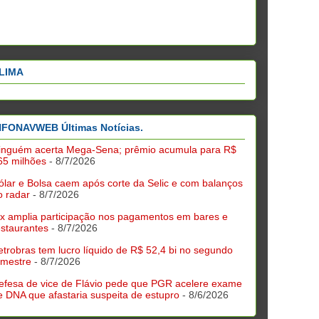
LIMA
NFONAVWEB Últimas Notícias.
inguém acerta Mega-Sena; prêmio acumula para R$
65 milhões
- 8/7/2026
ólar e Bolsa caem após corte da Selic e com balanços
o radar
- 8/7/2026
ix amplia participação nos pagamentos em bares e
estaurantes
- 8/7/2026
etrobras tem lucro líquido de R$ 52,4 bi no segundo
rimestre
- 8/7/2026
efesa de vice de Flávio pede que PGR acelere exame
e DNA que afastaria suspeita de estupro
- 8/6/2026