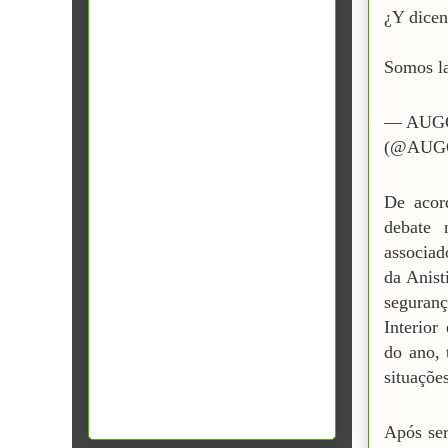
​¿Y dic
Somos l
— AUGC 
(@AUGC
De acor
debate 
associad
da Anist
seguranç
Interior
do ano, 
situaçõe
Após ser