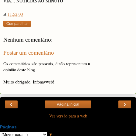
VIA… NOTÍCIAS AO MINUTO
at
11:52:00
Compartilhar
Nenhum comentário:
Postar um comentário
Os comentários são pessoais, é não representam a
opinião deste blog.
Muito obrigado, Infonavweb!
‹
›
Página inicial
Ver versão para a web
Páginas
▼