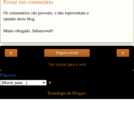
Postar um comentário
Os comentários são pessoais, é não representam a
opinião deste blog.
Muito obrigado, Infonavweb!
‹
›
Página inicial
Ver versão para a web
Páginas
▼
Tecnologia do
Blogger
.