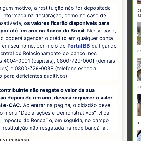
algum motivo, a restituição não for depositada
p
a informada na declaração, como no caso de
a
esativada,
os valores ficarão disponíveis para
 por até um ano no Banco do Brasil
. Nesse caso,
ão poderá agendar o crédito em qualquer conta
a em seu nome, por meio do
Portal BB
ou ligando
g
Central de Relacionamento do banco, nos
es 4004-0001 (capitais), 0800-729-0001 (demais
des) e 0800-729-0088 (telefone especial
o para deficientes auditivos).
d
ontribuinte não resgate o valor de sua
ção depois de um ano, deverá requerer o valor
al e-CAC.
Ao entrar na página, o cidadão deve
o menu “Declarações e Demonstrativos”, clicar
 Imposto de Renda” e, em seguida, no campo
in
ar restituição não resgatada na rede bancária".
ÊNCIA BRASIL