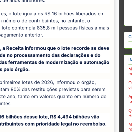
s de anos anteriores.
es, o lote iguala os R$ 16 bilhões liberados em
 número de contribuintes, no entanto, o
lote contempla 835,8 mil pessoas físicas a mais
pagamento anterior.
C
, a Receita informou que o lote recorde se deve
dade no processamento das declarações e do
I
das ferramentas de modernização e automação
s pelo órgão.
M
m
primeiros lotes de 2026, informou o órgão,
O
v
tam 80% das restituições previstas para serem
ste ano, tanto em valores quanto em número de
A
f
intes.
Q
R
16 bilhões desse lote, R$ 4,494 bilhões vão
ntribuintes com prioridade legal no reembolso.
M
n