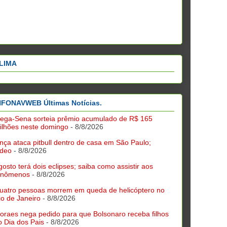
LIMA
NFONAVWEB Últimas Notícias.
ega-Sena sorteia prêmio acumulado de R$ 165
ilhões neste domingo
- 8/8/2026
nça ataca pitbull dentro de casa em São Paulo;
ídeo
- 8/8/2026
gosto terá dois eclipses; saiba como assistir aos
enômenos
- 8/8/2026
uatro pessoas morrem em queda de helicóptero no
io de Janeiro
- 8/8/2026
oraes nega pedido para que Bolsonaro receba filhos
o Dia dos Pais
- 8/8/2026