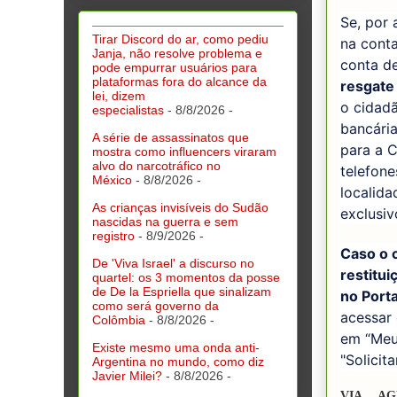
Se, por 
Tirar Discord do ar, como pediu
na cont
Janja, não resolve problema e
conta d
pode empurrar usuários para
plataformas fora do alcance da
resgate
lei, dizem
o cidad
especialistas
- 8/8/2026
-
bancári
A série de assassinatos que
para a 
mostra como influencers viraram
alvo do narcotráfico no
telefon
México
- 8/8/2026
-
localida
As crianças invisíveis do Sudão
exclusiv
nascidas na guerra e sem
registro
- 8/9/2026
-
Caso o c
De 'Viva Israel' a discurso no
restitui
quartel: os 3 momentos da posse
de De la Espriella que sinalizam
no Port
como será governo da
acessar 
Colômbia
- 8/8/2026
-
em “Meu
Existe mesmo uma onda anti-
"Solicit
Argentina no mundo, como diz
Javier Milei?
- 8/8/2026
-
VIA… AG