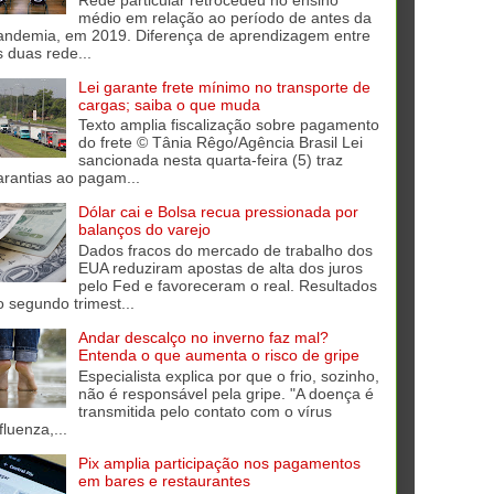
médio em relação ao período de antes da
andemia, em 2019. Diferença de aprendizagem entre
s duas rede...
Lei garante frete mínimo no transporte de
cargas; saiba o que muda
Texto amplia fiscalização sobre pagamento
do frete © Tânia Rêgo/Agência Brasil Lei
sancionada nesta quarta-feira (5) traz
arantias ao pagam...
Dólar cai e Bolsa recua pressionada por
balanços do varejo
Dados fracos do mercado de trabalho dos
EUA reduziram apostas de alta dos juros
pelo Fed e favoreceram o real. Resultados
o segundo trimest...
Andar descalço no inverno faz mal?
Entenda o que aumenta o risco de gripe
Especialista explica por que o frio, sozinho,
não é responsável pela gripe. "A doença é
transmitida pelo contato com o vírus
fluenza,...
Pix amplia participação nos pagamentos
em bares e restaurantes