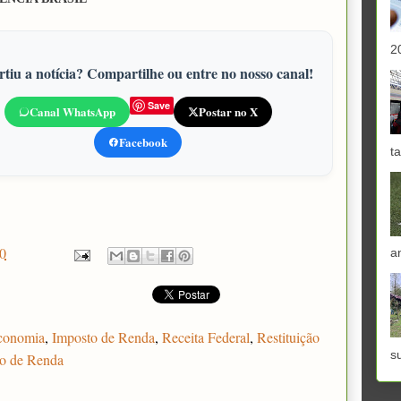
2
tiu a notícia? Compartilhe ou entre no nosso canal!
Save
Canal WhatsApp
Postar no X
Facebook
ta
0
a
conomia
,
Imposto de Renda
,
Receita Federal
,
Restituição
s
o de Renda