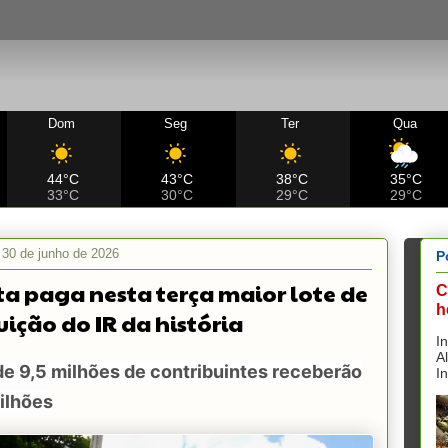
Dom
Seg
Ter
Qua
44°C
43°C
38°C
35°C
33°C
30°C
29°C
29°C
, 30 de junho de 2026
P
ta paga nesta terça maior lote de
C
h
uição do IR da história
I
A
e 9,5 milhões de contribuintes receberão
I
ilhões