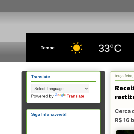
33°C
Tempe
terça-feira
Translate
Recei
restit
Powered by
Translate
Cerca d
Siga Infonavweb!
R$ 16 b