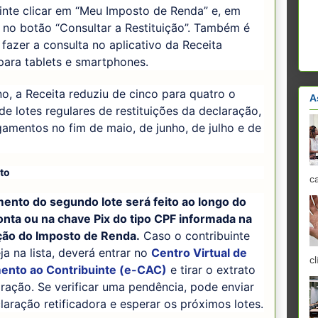
inte clicar em “Meu Imposto de Renda” e, em
 no botão “Consultar a Restituição”. Também é
 fazer a consulta no aplicativo da Receita
para tablets e smartphones.
o, a Receita reduziu de cinco para quatro o
A
e lotes regulares de restituições da declaração,
mentos no fim de maio, de junho, de julho e de
to
c
ento do segundo lote será feito ao longo do
onta ou na chave Pix do tipo CPF informada na
ção do Imposto de Renda.
Caso o contribuinte
ja na lista, deverá entrar no
Centro Virtual de
cl
ento ao Contribuinte (e-CAC)
e tirar o extrato
ração. Se verificar uma pendência, pode enviar
aração retificadora e esperar os próximos lotes.