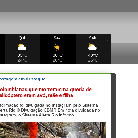
Qui
Sex
Sáb
33°C
36°C
40°C
24°C
26°C
26°C
ostagem em destaque
olombianas que morreram na queda de
elicóptero eram avó, mãe e filha
nformação foi divulgada no Instagram pelo Sistema
lerta Rio © Divulgação CBMR Em nota divulgada no
nstagram, o Sistema Alerta Rio informo...