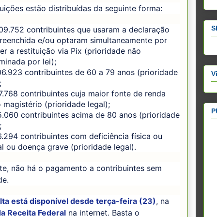
tuições estão distribuídas da seguinte forma:
S
.752 contribuintes que usaram a declaração
reenchida e/ou optaram simultaneamente por
er a restituição via Pix (prioridade não
minada por lei);
.923 contribuintes de 60 a 79 anos (prioridade
V
;
68 contribuintes cuja maior fonte de renda
o magistério (prioridade legal);
P
60 contribuintes acima de 80 anos (prioridade
;
94 contribuintes com deficiência física ou
l ou doença grave (prioridade legal).
te, não há o pagamento a contribuintes sem
de.
ta está disponível desde terça-feira (23)
, na
a Receita Federal
na internet. Basta o