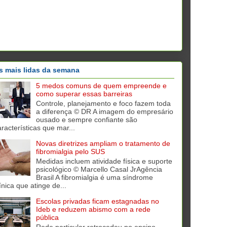
s mais lidas da semana
5 medos comuns de quem empreende e
como superar essas barreiras
Controle, planejamento e foco fazem toda
a diferença © DR A imagem do empresário
ousado e sempre confiante são
aracterísticas que mar...
Novas diretrizes ampliam o tratamento de
fibromialgia pelo SUS
Medidas incluem atividade física e suporte
psicológico © Marcello Casal JrAgência
Brasil A fibromialgia é uma síndrome
ínica que atinge de...
Escolas privadas ficam estagnadas no
Ideb e reduzem abismo com a rede
pública
Rede particular retrocedeu no ensino