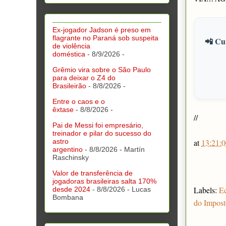
Ex-jogador Jadson é preso em
flagrante no Paraná sob suspeita
📲 Cur
de violência
doméstica
- 8/9/2026
-
Grêmio vira sobre o São Paulo
para deixar o Z4 do
Brasileirão
- 8/8/2026
-
Entre o caos e o
êxtase
- 8/8/2026
-
//
Pai de Messi foi empresário,
treinador e pilar do sucesso do
at
13:21:0
astro
argentino
- 8/8/2026
- Martín
Raschinsky
Valor de transferência de
jogadoras brasileiras salta 170%
Labels:
E
desde 2024
- 8/8/2026
- Lucas
Bombana
do Impost