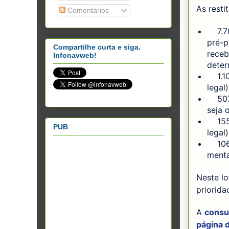
As resti
Comentários
7.709
pré-p
Compartilhe curta e siga.
receb
Infonavweb!
deter
1.106
legal)
507.7
seja 
155.0
PUB
legal)
106.2
menta
Neste lo
priorida
A
consul
página d