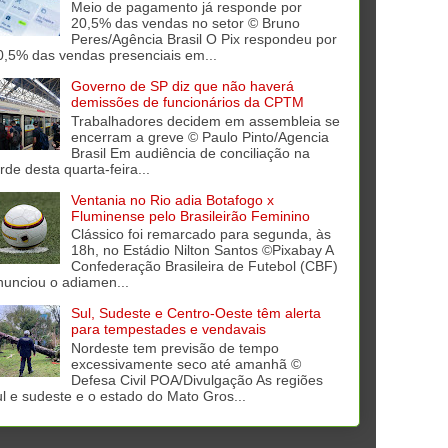
Meio de pagamento já responde por
20,5% das vendas no setor © Bruno
Peres/Agência Brasil O Pix respondeu por
0,5% das vendas presenciais em...
Governo de SP diz que não haverá
demissões de funcionários da CPTM
Trabalhadores decidem em assembleia se
encerram a greve © Paulo Pinto/Agencia
Brasil Em audiência de conciliação na
rde desta quarta-feira...
Ventania no Rio adia Botafogo x
Fluminense pelo Brasileirão Feminino
Clássico foi remarcado para segunda, às
18h, no Estádio Nilton Santos ©Pixabay A
Confederação Brasileira de Futebol (CBF)
nunciou o adiamen...
Sul, Sudeste e Centro-Oeste têm alerta
para tempestades e vendavais
Nordeste tem previsão de tempo
excessivamente seco até amanhã ©
Defesa Civil POA/Divulgação As regiões
ul e sudeste e o estado do Mato Gros...