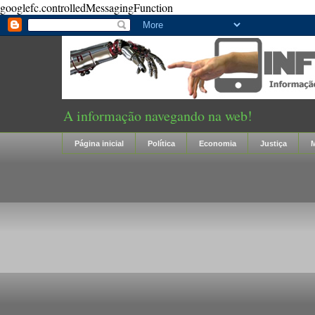
googlefc.controlledMessagingFunction
A informação navegando na web!
Página inicial
Política
Economia
Justiça