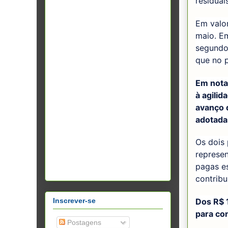
residuai
Em valor
maio. Em
segundo 
que no 
Em nota
à agili
avanço 
adotada
Os dois 
represen
pagas e
contribu
Inscrever-se
Dos R$ 
para co
Postagens