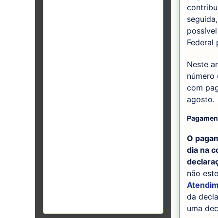
contribu
seguida,
possível
Federal 
Neste an
número d
com paga
agosto.
Pagamen
O pagam
dia na c
declara
não este
Atendim
da decla
uma decl