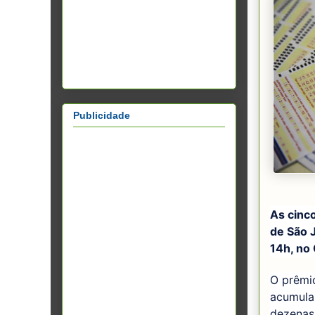
Publicidade
As cinc
de São 
14h, no
O prêmi
acumula
dezenas,