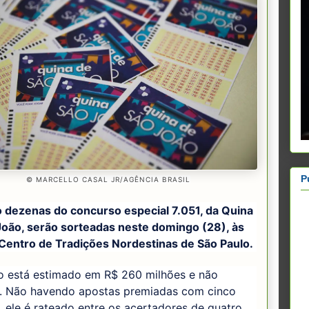
P
© MARCELLO CASAL JR/AGÊNCIA BRASIL
o dezenas do concurso especial 7.051, da Quina
João, serão sorteadas neste domingo (28), às
 Centro de Tradições Nordestinas de São Paulo.
o está estimado em R$ 260 milhões e não
. Não havendo apostas premiadas com cinco
 ele é rateado entre os acertadores de quatro