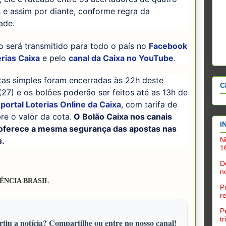
 e assim por diante, conforme regra da
ade.
o será transmitido para todo o país no
Facebook
rias Caixa
e pelo
canal da Caixa no YouTube
.
tas simples foram encerradas às 22h deste
C
27) e os bolões poderão ser feitos até as 13h de
 portal Loterias Online da Caixa
, com tarifa de
e o valor da cota.
O Bolão Caixa nos canais
I
s oferece a mesma segurança das apostas nas
N
s.
1
D
n
ÊNCIA BRASIL
P
r
P
t
tiu a notícia? Compartilhe ou entre no nosso canal!