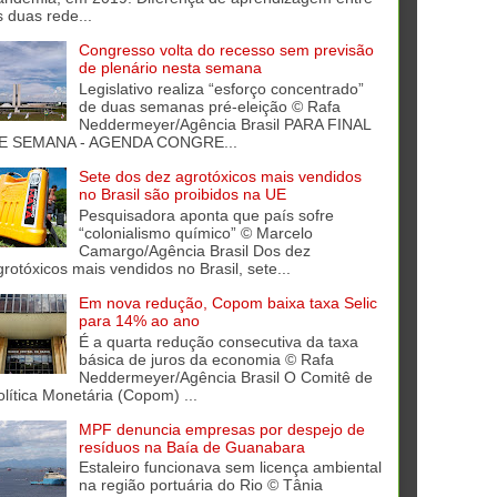
s duas rede...
Congresso volta do recesso sem previsão
de plenário nesta semana
Legislativo realiza “esforço concentrado”
de duas semanas pré-eleição © Rafa
Neddermeyer/Agência Brasil PARA FINAL
E SEMANA - AGENDA CONGRE...
Sete dos dez agrotóxicos mais vendidos
no Brasil são proibidos na UE
Pesquisadora aponta que país sofre
“colonialismo químico” © Marcelo
Camargo/Agência Brasil Dos dez
grotóxicos mais vendidos no Brasil, sete...
Em nova redução, Copom baixa taxa Selic
para 14% ao ano
É a quarta redução consecutiva da taxa
básica de juros da economia © Rafa
Neddermeyer/Agência Brasil O Comitê de
olítica Monetária (Copom) ...
MPF denuncia empresas por despejo de
resíduos na Baía de Guanabara
Estaleiro funcionava sem licença ambiental
na região portuária do Rio © Tânia