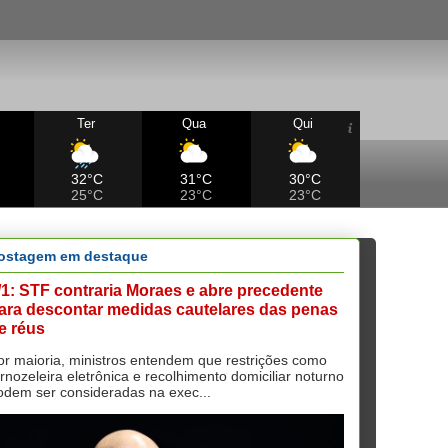
Ter
Qua
Qui
32°C
31°C
30°C
25°C
23°C
23°C
ostagem em destaque
/1: STF contraria Moraes e abre precedente
ara descontar medidas cautelares das penas
e réus
or maioria, ministros entendem que restrições como
ornozeleira eletrônica e recolhimento domiciliar noturno
odem ser consideradas na exec...