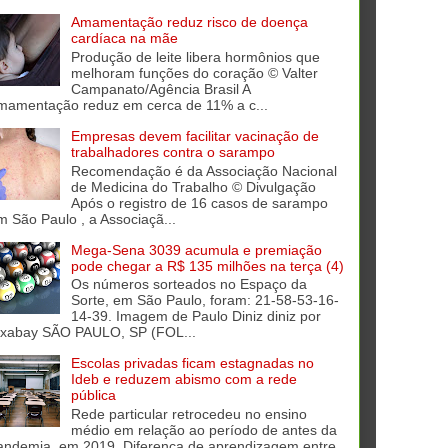
Amamentação reduz risco de doença
cardíaca na mãe
Produção de leite libera hormônios que
melhoram funções do coração © Valter
Campanato/Agência Brasil A
mamentação reduz em cerca de 11% a c...
Empresas devem facilitar vacinação de
trabalhadores contra o sarampo
Recomendação é da Associação Nacional
de Medicina do Trabalho © Divulgação
Após o registro de 16 casos de sarampo
m São Paulo , a Associaçã...
Mega-Sena 3039 acumula e premiação
pode chegar a R$ 135 milhões na terça (4)
Os números sorteados no Espaço da
Sorte, em São Paulo, foram: 21-58-53-16-
14-39. Imagem de Paulo Diniz diniz por
ixabay SÃO PAULO, SP (FOL...
Escolas privadas ficam estagnadas no
Ideb e reduzem abismo com a rede
pública
Rede particular retrocedeu no ensino
médio em relação ao período de antes da
andemia, em 2019. Diferença de aprendizagem entre