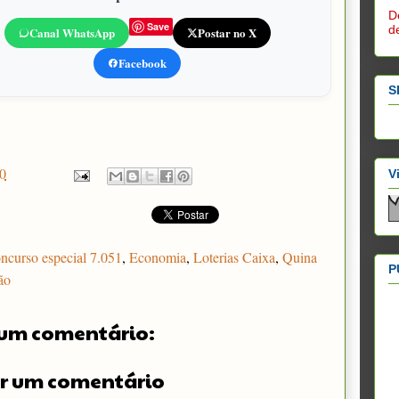
D
Save
d
Canal WhatsApp
Postar no X
Facebook
S
0
V
ncurso especial 7.051
,
Economia
,
Loterias Caixa
,
Quina
P
ão
um comentário:
r um comentário