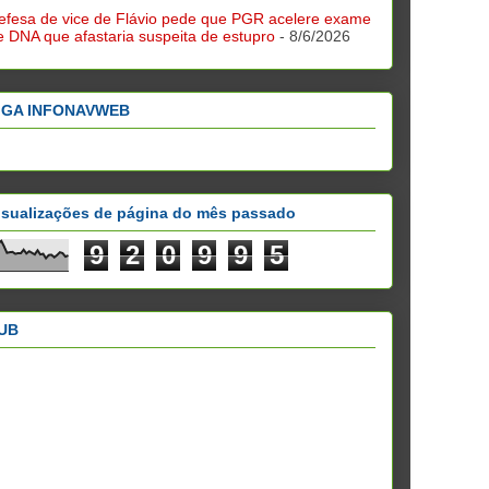
efesa de vice de Flávio pede que PGR acelere exame
e DNA que afastaria suspeita de estupro
- 8/6/2026
IGA INFONAVWEB
isualizações de página do mês passado
9
2
0
9
9
5
UB