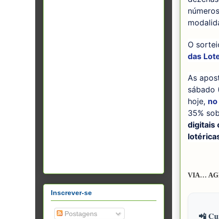
números
modalid
O sortei
das Lote
As apos
sábado (
hoje,
no
35% sobr
digitai
lotérica
VIA… AG
Inscrever-se
Postagens
📲 Cur