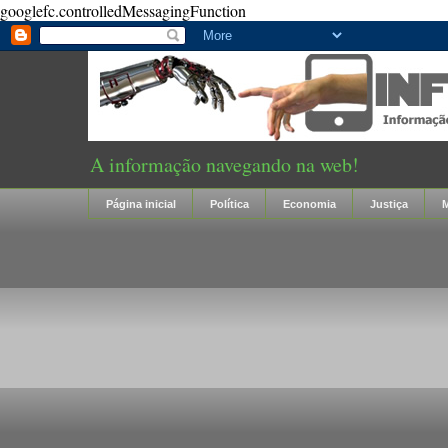
googlefc.controlledMessagingFunction
A informação navegando na web!
Página inicial
Política
Economia
Justiça