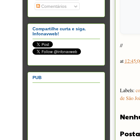
Comentários
Compartilhe curta e siga.
Infonavweb!
//
at
12:45:0
PUB
Labels:
co
de São Jo
Nenh
Posta