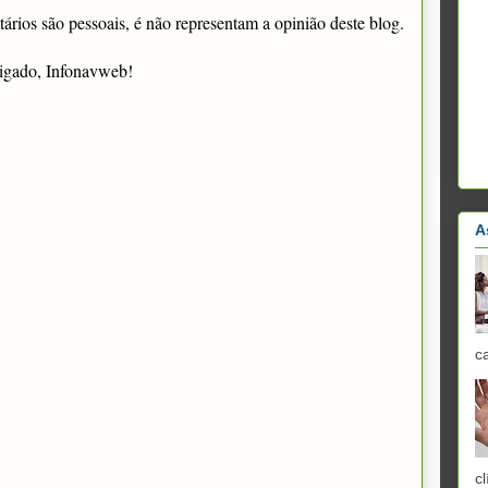
rios são pessoais, é não representam a opinião deste blog.
igado, Infonavweb!
A
c
cl