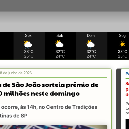
Sex
Sáb
Dom
Seg
C
33°C
32°C
32°C
33°C
25°C
24°C
24°C
25°C
8 de junho de 2026
P
 de São João sorteia prêmio de
8
p
0 milhões neste domingo
d
P
 ocorre, às 14h, no Centro de Tradições
t
p
tinas de SP