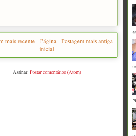
a
m mais recente
Página
Postagem mais antiga
inicial
e
Assinar:
Postar comentários (Atom)
P
p