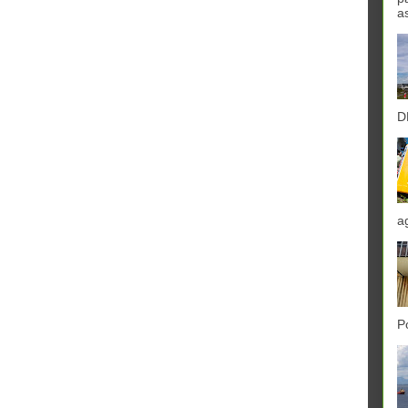
a
D
a
P