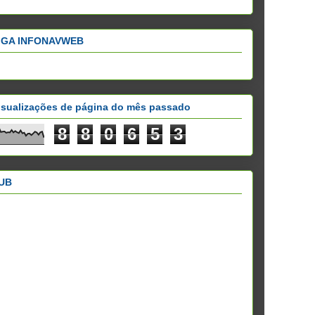
IGA INFONAVWEB
isualizações de página do mês passado
8
8
0
6
5
3
UB