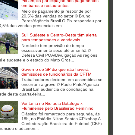
Pix amplia participação nos pagamentos
em bares e restaurantes
Meio de pagamento já responde por
20,5% das vendas no setor © Bruno
Peres/Agência Brasil O Pix respondeu por
0,5% das vendas presenciais em...
Sul, Sudeste e Centro-Oeste têm alerta
para tempestades e vendavais
Nordeste tem previsão de tempo
excessivamente seco até amanhã ©
Defesa Civil POA/Divulgação As regiões
ul e sudeste e o estado do Mato Gros...
Governo de SP diz que não haverá
demissões de funcionários da CPTM
Trabalhadores decidem em assembleia se
encerram a greve © Paulo Pinto/Agencia
Brasil Em audiência de conciliação na
rde desta quarta-feira...
Ventania no Rio adia Botafogo x
Fluminense pelo Brasileirão Feminino
Clássico foi remarcado para segunda, às
18h, no Estádio Nilton Santos ©Pixabay A
Confederação Brasileira de Futebol (CBF)
nunciou o adiamen...