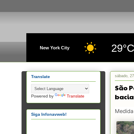
29°
New York City
sábado, 27
Translate
São P
bacia
Powered by
Translate
Medida 
Siga Infonavweb!