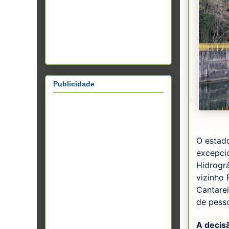
Publicidade
O estado
excepci
Hidrográ
vizinho 
Cantarei
de pesso
A decis