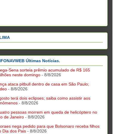
LIMA
NFONAVWEB Últimas Notícias.
ega-Sena sorteia prêmio acumulado de R$ 165
ilhões neste domingo
- 8/8/2026
nça ataca pitbull dentro de casa em São Paulo;
ídeo
- 8/8/2026
gosto terá dois eclipses; saiba como assistir aos
enômenos
- 8/8/2026
uatro pessoas morrem em queda de helicóptero no
io de Janeiro
- 8/8/2026
oraes nega pedido para que Bolsonaro receba filhos
o Dia dos Pais
- 8/8/2026