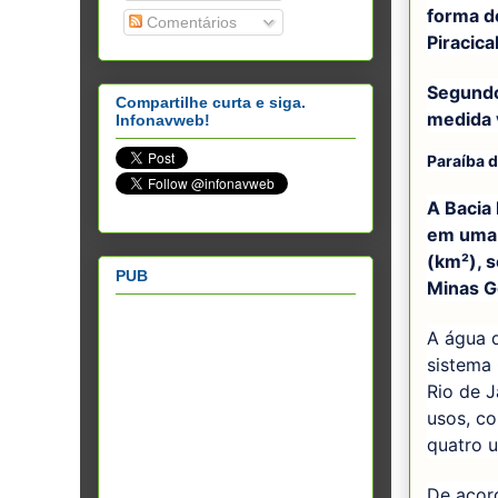
forma de
Comentários
Piracica
Segundo
Compartilhe curta e siga.
medida v
Infonavweb!
Paraíba d
A Bacia 
em uma 
(km²), 
PUB
Minas Ge
A água d
sistema
Rio de J
usos, co
quatro u
De acor