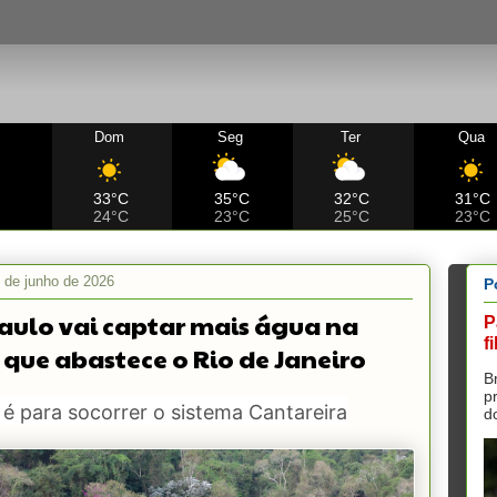
Dom
Seg
Ter
Qua
C
33°C
35°C
32°C
31°C
24°C
23°C
25°C
23°C
 de junho de 2026
P
aulo vai captar mais água na
P
f
 que abastece o Rio de Janeiro
B
p
é para socorrer o sistema Cantareira
do