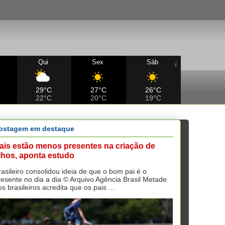
Qui
Sex
Sáb
29°C
27°C
26°C
22°C
20°C
19°C
ostagem em destaque
ais estão menos presentes na criação de
ilhos, aponta estudo
rasileiro consolidou ideia de que o bom pai é o
resente no dia a dia © Arquivo Agência Brasil Metade
s brasileiros acredita que os pais ...