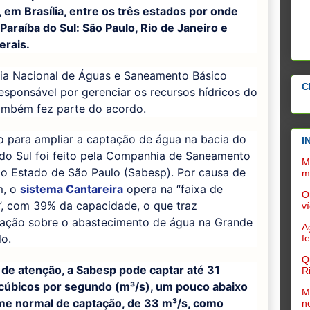
em Brasília, entre os três estados por onde
Paraíba do Sul: São Paulo, Rio de Janeiro e
erais.
ia Nacional de Águas e Saneamento Básico
C
esponsável por gerenciar os recursos hídricos do
também fez parte do acordo.
o para ampliar a captação de água na bacia do
I
 do Sul foi feito pela Companhia de Saneamento
M
do Estado de São Paulo (Sabesp). Por causa de
m
m, o
sistema Cantareira
opera na “faixa de
O
”, com 39% da capacidade, o que traz
v
ação sobre o abastecimento de água na Grande
A
o.
f
Q
 de atenção, a Sabesp pode captar até 31
R
cúbicos por segundo (m³/s), um pouco abaixo
M
me normal de captação, de 33 m³/s, como
n