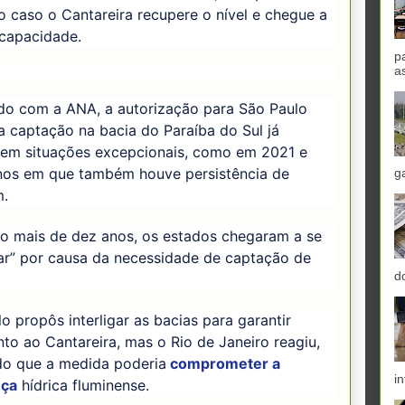
 caso o Cantareira recupere o nível e chegue a
capacidade.
p
a
do com a ANA, a autorização para São Paulo
a captação na bacia do Paraíba do Sul já
 em situações excepcionais, como em 2021 e
nos em que também houve persistência de
g
m.
o mais de dez anos, os estados chegaram a se
ar” por causa da necessidade de captação de
d
o propôs interligar as bacias para garantir
to ao Cantareira, mas o Rio de Janeiro reagiu,
do que a medida poderia
comprometer a
in
nça
hídrica fluminense.