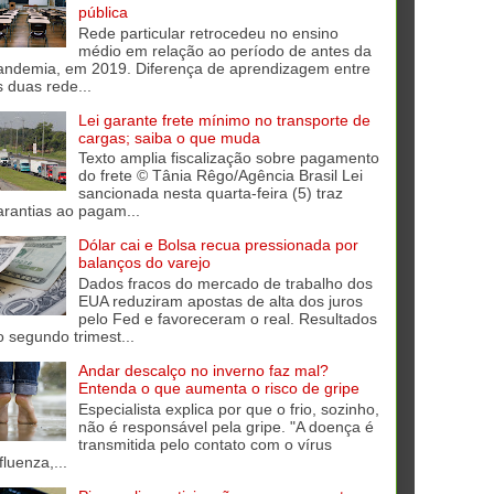
pública
Rede particular retrocedeu no ensino
médio em relação ao período de antes da
andemia, em 2019. Diferença de aprendizagem entre
s duas rede...
Lei garante frete mínimo no transporte de
cargas; saiba o que muda
Texto amplia fiscalização sobre pagamento
do frete © Tânia Rêgo/Agência Brasil Lei
sancionada nesta quarta-feira (5) traz
arantias ao pagam...
Dólar cai e Bolsa recua pressionada por
balanços do varejo
Dados fracos do mercado de trabalho dos
EUA reduziram apostas de alta dos juros
pelo Fed e favoreceram o real. Resultados
o segundo trimest...
Andar descalço no inverno faz mal?
Entenda o que aumenta o risco de gripe
Especialista explica por que o frio, sozinho,
não é responsável pela gripe. "A doença é
transmitida pelo contato com o vírus
fluenza,...