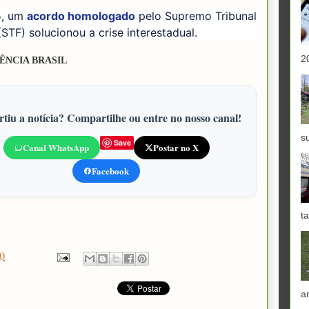
5, um
acordo homologado
pelo Supremo Tribunal
(STF) solucionou a crise interestadual.
2
ÊNCIA BRASIL
tiu a notícia? Compartilhe ou entre no nosso canal!
s
Save
Canal WhatsApp
Postar no X
Facebook
ta
0
a