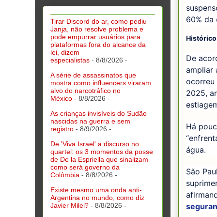
suspenso
60% da 
Tirar Discord do ar, como pediu
Janja, não resolve problema e
pode empurrar usuários para
Histórico
plataformas fora do alcance da
lei, dizem
De acor
especialistas
- 8/8/2026
-
ampliar 
A série de assassinatos que
ocorreu
mostra como influencers viraram
alvo do narcotráfico no
2025, a
México
- 8/8/2026
-
estiage
As crianças invisíveis do Sudão
nascidas na guerra e sem
Há pouc
registro
- 8/9/2026
-
“enfrent
De 'Viva Israel' a discurso no
água.
quartel: os 3 momentos da posse
de De la Espriella que sinalizam
como será governo da
São Paul
Colômbia
- 8/8/2026
-
suprimen
Existe mesmo uma onda anti-
afirman
Argentina no mundo, como diz
Javier Milei?
- 8/8/2026
-
segura