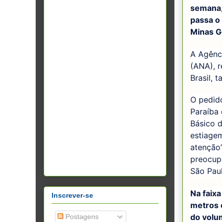
semana, 
passa o 
Minas G
A Agênc
(ANA), r
Brasil, 
O pedid
Paraíba
Básico 
estiage
atenção
preocup
São Paul
Na faixa
Inscrever-se
metros 
do volu
Postagens