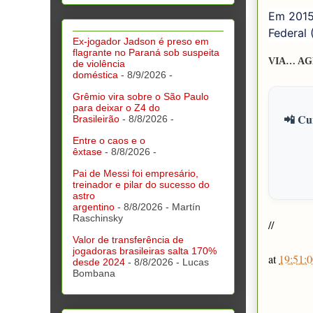
Em 201
Federal 
Ex-jogador Jadson é preso em
flagrante no Paraná sob suspeita
VIA… AG
de violência
doméstica
- 8/9/2026
-
Grêmio vira sobre o São Paulo
para deixar o Z4 do
📲 Cur
Brasileirão
- 8/8/2026
-
Entre o caos e o
êxtase
- 8/8/2026
-
Pai de Messi foi empresário,
treinador e pilar do sucesso do
astro
argentino
- 8/8/2026
- Martín
Raschinsky
//
Valor de transferência de
jogadoras brasileiras salta 170%
at
19:51:0
desde 2024
- 8/8/2026
- Lucas
Bombana