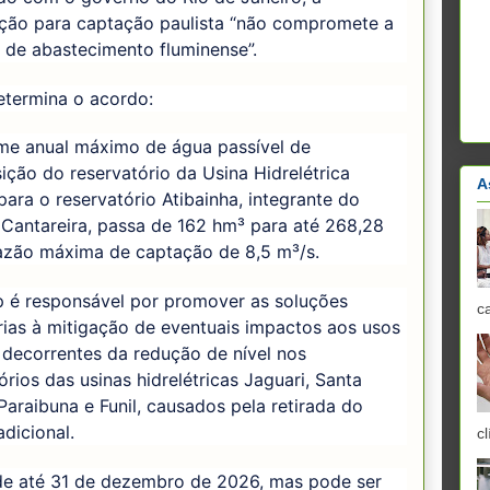
ação para captação paulista “não compromete a
a de abastecimento fluminense”.
etermina o acordo:
ume anual máximo de água passível de
ição do reservatório da Usina Hidrelétrica
A
para o reservatório Atibainha, integrante do
Cantareira, passa de 162 hm³ para até 268,28
azão máxima de captação de 8,5 m³/s.
p é responsável por promover as soluções
c
ias à mitigação de eventuais impactos aos usos
decorrentes da redução de nível nos
órios das usinas hidrelétricas Jaguari, Santa
Paraibuna e Funil, causados pela retirada do
dicional.
cl
ade até 31 de dezembro de 2026, mas pode ser