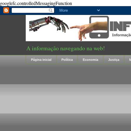
googlefc.controlledMessagingFunction
A informação navegando na web!
Página inicial
Política
Economia
Justiça