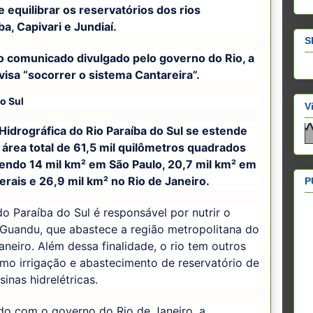
 equilibrar os reservatórios dos rios
ba, Capivari e Jundiaí.
S
 comunicado divulgado pelo governo do Rio, a
isa “socorrer o sistema Cantareira”.
o Sul
V
Hidrográfica do Rio Paraíba do Sul se estende
área total de 61,5 mil quilômetros quadrados
sendo 14 mil km² em São Paulo, 20,7 mil km² em
rais e 26,9 mil km² no Rio de Janeiro.
P
o Paraíba do Sul é responsável por nutrir o
 Guandu, que abastece a região metropolitana do
aneiro. Além dessa finalidade, o rio tem outros
mo irrigação e abastecimento de reservatório de
sinas hidrelétricas.
do com o governo do Rio de Janeiro, a