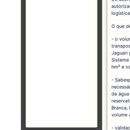
autoriz
logístic
O que d
- o vol
transpos
Jaguari 
Sistema 
hm³ e v
- Sabes
necessár
da água 
reservat
Branca, 
volume a
- valid