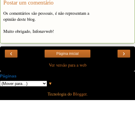
Postar um comentário
Os comentários são pessoais, é não representam a
opinião deste blog.
Muito obrigado, Infonavweb!
‹
›
Página inicial
Ver versão para a web
Páginas
▼
Tecnologia do
Blogger
.