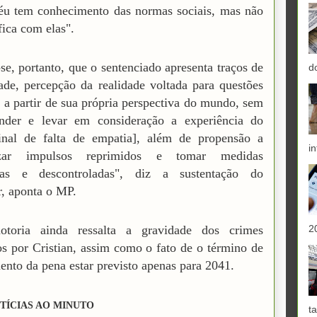
éu tem conhecimento das normas sociais, mas não
fica com elas".
se, portanto, que o sentenciado apresenta traços de
d
ade, percepção da realidade voltada para questões
, a partir de sua própria perspectiva do mundo, sem
nder e levar em consideração a experiência do
sinal de falta de empatia], além de propensão a
in
tizar impulsos reprimidos e tomar medidas
tidas e descontroladas", diz a sustentação do
, aponta o MP.
2
toria ainda ressalta a gravidade dos crimes
s por Cristian, assim como o fato de o término de
nto da pena estar previsto apenas para 2041.
TÍCIAS AO MINUTO
ta