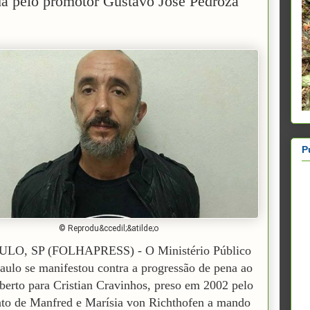
da pelo promotor Gustavo José Pedroza
P
© Reprodu&ccedil;&atilde;o
LO, SP (FOLHAPRESS) - O Ministério Público
aulo se manifestou contra a progressão de pena ao
berto para Cristian Cravinhos, preso em 2002 pelo
ato de Manfred e Marísia von Richthofen a mando