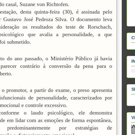
 do casal, Suzane von Richtofen.
stação, desta quinta-feira (30), é assinada pelo
r Gustavo José Pedroza Silva. O documento leva
ideração os resultados do teste de Rorschach,
sicológico que avalia a personalidade, a que
C
 foi submetido.
o do ano passado, o Ministério Público já havia
I
 parecer contrário à conversão da pena para o
C
berto.
S
o promotor, a partir do exame, o preso apresenta
isfuncionais de personalidade, caracterizados por
emocional e controle excessivo.
onforme o laudo psicológico, ele demonstra
V
ade em lidar com as emoções de forma espontânea,
o predominantemente por estratégias de