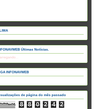
LIMA
NFONAVWEB Últimas Notícias.
arregando...
IGA INFONAVWEB
isualizações de página do mês passado
8
8
0
2
4
2