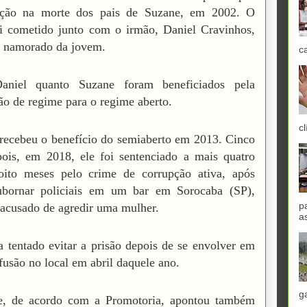
pação na morte dos pais de Suzane, em 2002. O
i cometido junto com o irmão, Daniel Cravinhos,
a namorado da jovem.
c
aniel quanto Suzane foram beneficiados pela
ão de regime para o regime aberto.
cl
 recebeu o benefício do semiaberto em 2013. Cinco
ois, em 2018, ele foi sentenciado a mais quatro
oito meses pelo crime de corrupção ativa, após
subornar policiais em um bar em Sorocaba (SP),
p
 acusado de agredir uma mulher.
a
a tentado evitar a prisão depois de se envolver em
usão no local em abril daquele ano.
g
, de acordo com a Promotoria, apontou também