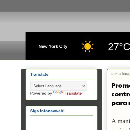
27°
New York City
sexta-feira
Translate
Promo
contr
Powered by
Translate
para 
Siga Infonavweb!
A manif