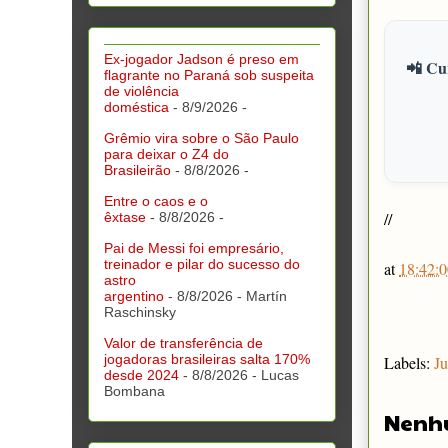
Ex-jogador Jadson é preso em
📲 Cur
flagrante no Paraná sob suspeita
de violência
doméstica
- 8/9/2026
-
Grêmio vira sobre o São Paulo
para deixar o Z4 do
Brasileirão
- 8/8/2026
-
Entre o caos e o
//
êxtase
- 8/8/2026
-
Pai de Messi foi empresário,
treinador e pilar do sucesso do
at
18:42:0
astro
argentino
- 8/8/2026
- Martín
Raschinsky
Valor de transferência de
jogadoras brasileiras salta 170%
Labels:
Ju
desde 2024
- 8/8/2026
- Lucas
Bombana
Nenh