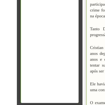
partici
crime fo
na époc
Tanto D
progress
Cristian
anos dep
anos e 
tentar 
após ser
Ele havi
uma conf
O exame