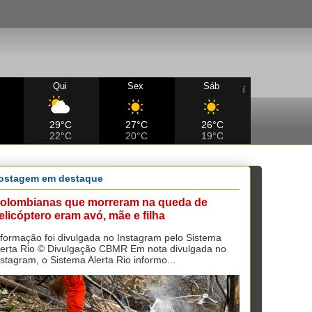
Qui
Sex
Sáb
29°C
27°C
26°C
22°C
20°C
19°C
ostagem em destaque
olombianas que morreram na queda de
elicóptero eram avó, mãe e filha
nformação foi divulgada no Instagram pelo Sistema
lerta Rio © Divulgação CBMR Em nota divulgada no
nstagram, o Sistema Alerta Rio informo...