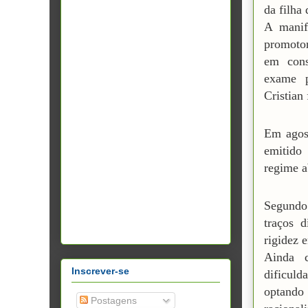
da filha
A manife
promoto
em cons
exame p
Cristian
Em agost
emitido
regime a
Segundo 
traços d
rigidez 
Ainda c
Inscrever-se
dificuld
optand
Postagens