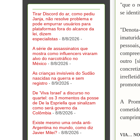
"que o r
se identi
Tirar Discord do ar, como pediu
Janja, não resolve problema e
pode empurrar usuários para
plataformas fora do alcance da
"Denota-
lei, dizem
imaturid
especialistas
- 8/8/2026
-
pessoais
A série de assassinatos que
compree
mostra como influencers viraram
alvo do narcotráfico no
outro [
México
- 8/8/2026
-
concre
As crianças invisíveis do Sudão
irrefle
nascidas na guerra e sem
registro
- 8/9/2026
-
promotor
De 'Viva Israel' a discurso no
quartel: os 3 momentos da posse
A Promo
de De la Espriella que sinalizam
como será governo da
cometido
Colômbia
- 8/8/2026
-
cumprime
Existe mesmo uma onda anti-
Argentina no mundo, como diz
Javier Milei?
- 8/8/2026
-
VIA… NO