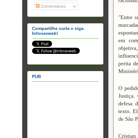
racional
Comentários
"Entre s
marcada
Compartilhe curta e siga.
espontan
Infonavweb!
em comp
objetiv
influenc
perita d
Ministér
PUB
O pedido
Justiça.
defesa d
texto. E
de São P
Cristia