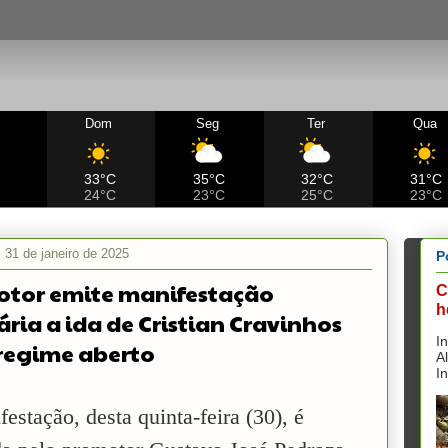
Dom
Seg
Ter
Qua
C
33°C
35°C
32°C
31°C
24°C
23°C
25°C
23°C
, 31 de janeiro de 2025
P
tor emite manifestação
C
h
ária a ida de Cristian Cravinhos
I
regime aberto
A
I
estação, desta quinta-feira (30), é