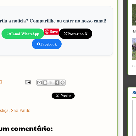
tiu a notícia? Compartilhe ou entre no nosso canal!
a
Save
Canal WhatsApp
Postar no X
Facebook
s
0
S
stiça
,
São Paulo
um comentário: