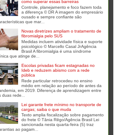
como superar essas barreiras
Controle, planejamento e foco fazem toda
a diferença © DR A imagem do empresário
ousado e sempre confiante são
aracterísticas que mar...
Novas diretrizes ampliam o tratamento de
fibromialgia pelo SUS
Medidas incluem atividade física e suporte
psicológico © Marcello Casal JrAgência
Brasil A fibromialgia é uma síndrome
ínica que atinge de...
Escolas privadas ficam estagnadas no
Ideb e reduzem abismo com a rede
pública
Rede particular retrocedeu no ensino
médio em relação ao período de antes da
andemia, em 2019. Diferença de aprendizagem entre
s duas rede...
Lei garante frete mínimo no transporte de
cargas; saiba o que muda
Texto amplia fiscalização sobre pagamento
do frete © Tânia Rêgo/Agência Brasil Lei
sancionada nesta quarta-feira (5) traz
arantias ao pagam...