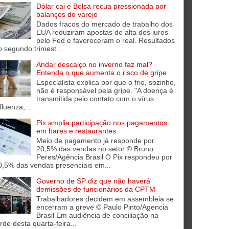
Dólar cai e Bolsa recua pressionada por
balanços do varejo
Dados fracos do mercado de trabalho dos
EUA reduziram apostas de alta dos juros
pelo Fed e favoreceram o real. Resultados
o segundo trimest...
Andar descalço no inverno faz mal?
Entenda o que aumenta o risco de gripe
Especialista explica por que o frio, sozinho,
não é responsável pela gripe. "A doença é
transmitida pelo contato com o vírus
fluenza,...
Pix amplia participação nos pagamentos
em bares e restaurantes
Meio de pagamento já responde por
20,5% das vendas no setor © Bruno
Peres/Agência Brasil O Pix respondeu por
0,5% das vendas presenciais em...
Governo de SP diz que não haverá
demissões de funcionários da CPTM
Trabalhadores decidem em assembleia se
encerram a greve © Paulo Pinto/Agencia
Brasil Em audiência de conciliação na
rde desta quarta-feira...