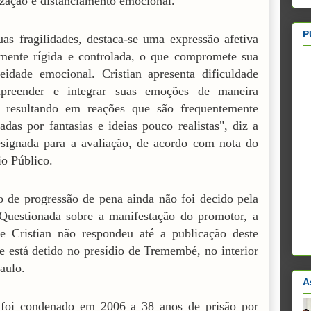
ização e distanciamento emocional.
P
uas fragilidades, destaca-se uma expressão afetiva
mente rígida e controlada, o que compromete sua
eidade emocional. Cristian apresenta dificuldade
reender e integrar suas emoções de maneira
a, resultando em reações que são frequentemente
iadas por fantasias e ideias pouco realistas", diz a
esignada para a avaliação, de acordo com nota do
io Público.
 de progressão de pena ainda não foi decido pela
 Questionada sobre a manifestação do promotor, a
e Cristian não respondeu até a publicação deste
le está detido no presídio de Tremembé, no interior
aulo.
A
n foi condenado em 2006 a 38 anos de prisão por