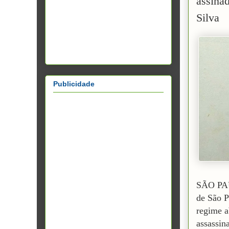
assina
Silva
Publicidade
SÃO PAU
de São P
regime a
assassin