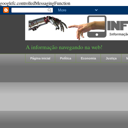
googlefc.controlledMessagingFunction
A informação navegando na web!
Página inicial
Política
Economia
Justiça